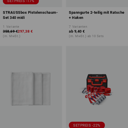
SETPREIS -17%
STRAUSSbox Pistolenschaum-
Spanngurte 2-teilig mit Ratsche
Set 340 midi
+ Haken
1
Variante
7
Varianten
358,69 €
297,38 €
ab
9,40 €
(m. MwSt.)
(m. MwSt.) ab 10 Sets
SETPREIS -22%