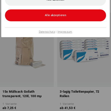
(m. MwSt.) ab 3 Stück
Grundpreis
:
0,03 €
/
Meter
(m. MwSt.) ab 96 Stück
Alle akzeptieren
Datenschutz
|
Impressum
15x Müllsack Goliath
3-lagig Toilettenpapier, 72
transparent, 120l, 100 mμ
Rollen
1
Variante
1
Variante
ab
7,25 €
ab
41,53 €