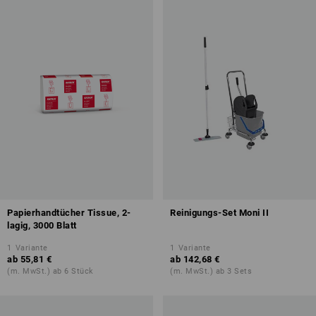
Papierhandtücher Tissue, 2-
Reinigungs-Set Moni II
lagig, 3000 Blatt
1
Variante
1
Variante
ab
55,81 €
ab
142,68 €
(m. MwSt.) ab 6 Stück
(m. MwSt.) ab 3 Sets