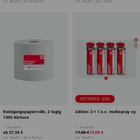
(m. MwSt.) ab 50 Rollen
(m. MwSt.) ab 2 Pack
SETPREIS -25%
Reinigungspapierrolle, 2-lagig,
Aktion: 3 + 1 e.s. multispray xp
1500 Abrisse
1
Variante
1
Variante
ab
27,36 €
17,56 €
13,08 €
(m. MwSt.) ab 6 Rollen
(m. MwSt.)