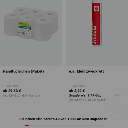
Handtuchrollen (Paket)
e.s. Mehrzweckfett
1
Variante
1
Variante
ab
29,63 €
ab
3,92 €
(m. MwSt.) ab 6 Kartons
Grundpreis
:
9,79 €
/
kg
(m. MwSt.) ab 20 Stück
Sie haben sich bereits 48 von 1008 Artikeln angesehen.