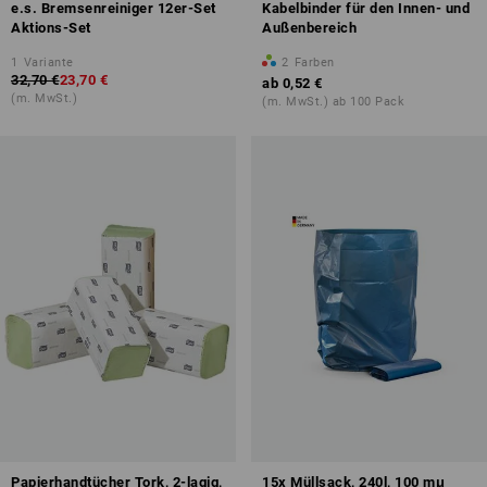
e.s. Bremsenreiniger 12er-Set
Kabelbinder für den Innen- und
Aktions-Set
Außenbereich
1
Variante
2
Farben
32,70 €
23,70 €
ab
0,52 €
(m. MwSt.)
(m. MwSt.) ab 100 Pack
Papierhandtücher Tork, 2-lagig,
15x Müllsack, 240l, 100 mμ