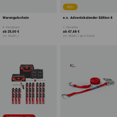
NEU
Warengutschein
e.s. Adventskalender Edition 8
4
Varianten
1
Variante
ab
25,00 €
ab
47,48 €
(m. MwSt.)
(m. MwSt.) ab 6 Stück