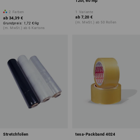
120l, 60 mμ
2
Farben
1
Variante
ab
7,20 €
ab
34,39 €
(m. MwSt.) ab 50 Rollen
Grundpreis
:
1,72 €
/
kg
(m. MwSt.) ab 6 Kartons
Stretchfolien
tesa-Packband 4024