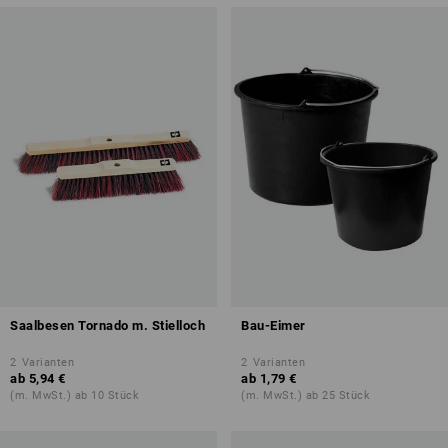
Saalbesen Tornado m. Stielloch
Bau-Eimer
2
Varianten
2
Varianten
ab
5,94 €
ab
1,79 €
(m. MwSt.) ab 10 Stück
(m. MwSt.) ab 25 Stück