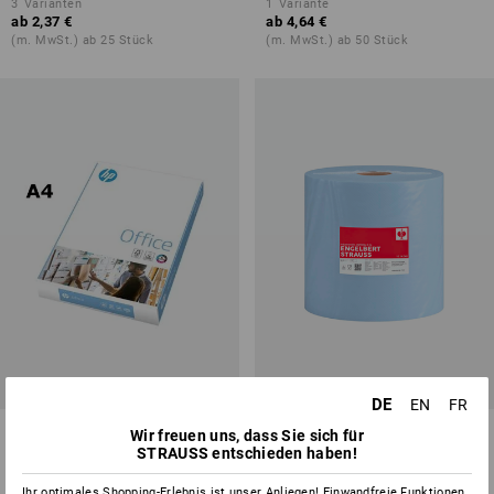
3
Varianten
1
Variante
ab
2,37 €
ab
4,64 €
(m. MwSt.) ab 25 Stück
(m. MwSt.) ab 50 Stück
DE
EN
FR
Kopierpapier HP Office, DIN A4
Reinigungspapierrolle, 3-lagig,
Wir freuen uns, dass Sie sich für
1000 Abrisse
STRAUSS entschieden haben!
1
Variante
1
Variante
Ihr optimales Shopping-Erlebnis ist unser Anliegen! Einwandfreie Funktionen,