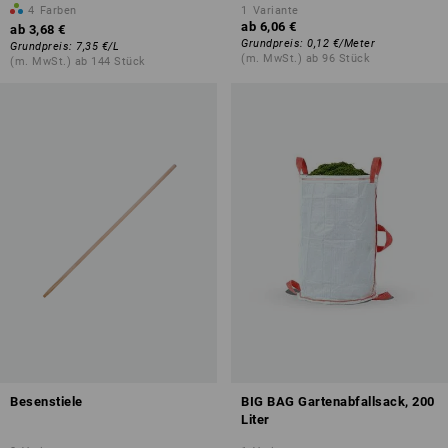
4
Farben
1
Variante
ab
6,06 €
ab
3,68 €
Grundpreis
:
0,12 €
/
Meter
Grundpreis
:
7,35 €
/
L
(m. MwSt.) ab 96 Stück
(m. MwSt.) ab 144 Stück
Besenstiele
BIG BAG Gartenabfallsack, 200
Liter