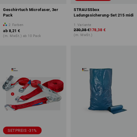
Geschirrtuch Microfaser, 3er
STRAUSSbox
Pack
Ladungssicherung-Set 215 midi
2
Farben
1
Variante
230,38 €
178,38 €
ab
8,21 €
(m. MwSt.)
(m. MwSt.) ab 10 Pack
SETPREIS -31%