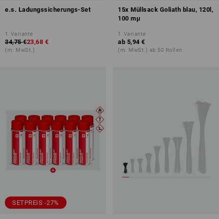
e.s. Ladungssicherungs-Set
15x Müllsack Goliath blau, 120l,
100 mμ
1
Variante
1
Variante
34,75 €
23,68 €
ab
5,94 €
(m. MwSt.)
(m. MwSt.) ab 50 Rollen
SETPREIS -27%