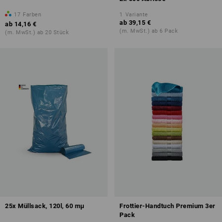
17
Farben
1
Variante
ab
39,15 €
ab
14,16 €
(m. MwSt.) ab 6 Pack
(m. MwSt.) ab 20 Stück
25x Müllsack, 120l, 60 mμ
Frottier-Handtuch Premium 3er
Pack