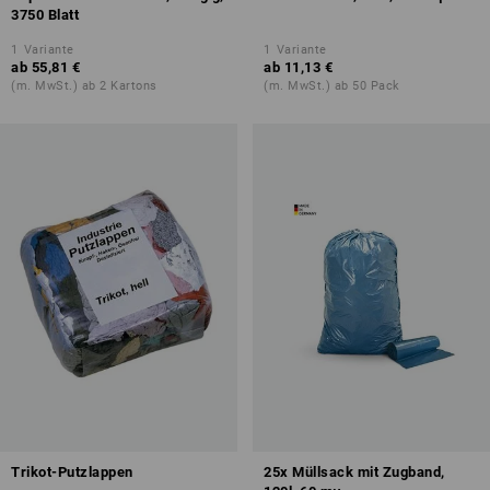
3750 Blatt
1
Variante
1
Variante
ab
55,81 €
ab
11,13 €
(m. MwSt.) ab 2 Kartons
(m. MwSt.) ab 50 Pack
Trikot-Putzlappen
25x Müllsack mit Zugband,