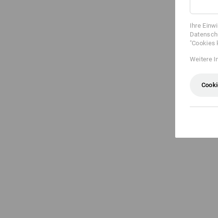
Ihre Einw
Datenschu
"Cookies 
Weitere I
Cooki