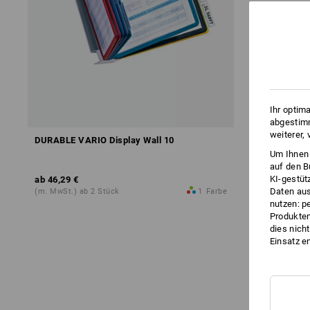
Ihr optim
abgestimm
weiterer,
DURABLE VARIO Display Wall 10
Um Ihnen 
auf den B
KI-gestüt
ab
46,29 €
Daten aus
(m. MwSt.) ab 2 Stück
1
Farbe
nutzen: p
Produktem
dies nich
Einsatz e