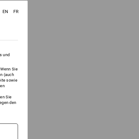
EN
FR
es und
. Wenn Sie
en (auch
eite sowie
ken
en Sie
gegen den