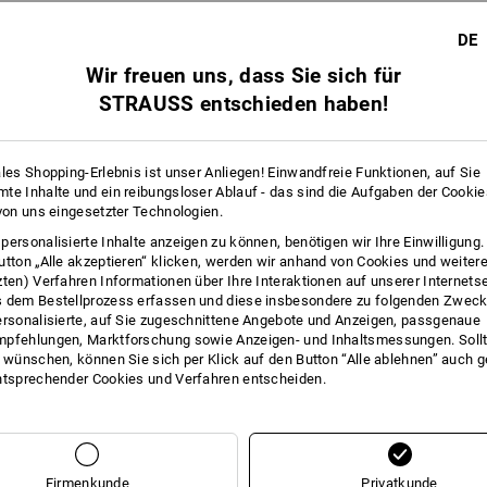
DE
Wir freuen uns, dass Sie sich für
STRAUSS entschieden haben!
ales Shopping-Erlebnis ist unser Anliegen! Einwandfreie Funktionen, auf Sie
te Inhalte und ein reibungsloser Ablauf - das sind die Aufgaben der Cooki
 von uns eingesetzter Technologien.
personalisierte Inhalte anzeigen zu können, benötigen wir Ihre Einwilligung
utton „Alle akzeptieren“ klicken, werden wir anhand von Cookies und weiter
zten) Verfahren Informationen über Ihre Interaktionen auf unserer Internets
 dem Bestellprozess erfassen und diese insbesondere zu folgenden Zwec
ersonalisierte, auf Sie zugeschnittene Angebote und Anzeigen, passgenaue
pfehlungen, Marktforschung sowie Anzeigen- und Inhaltsmessungen. Sollt
t wünschen, können Sie sich per Klick auf den Button “Alle ablehnen” auch 
Sie haben sich bereits 1 von 1 Artikel angesehen.
ntsprechender Cookies und Verfahren entscheiden.
Firmenkunde
Privatkunde