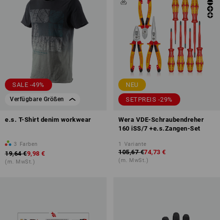
SALE -49%
NEU
SETPREIS -29%
Verfügbare Größen
e.s. T-Shirt denim workwear
Wera VDE-Schraubendreher
160 iSS/7 +e.s.Zangen-Set
3
Farben
1
Variante
105,67 €
74,73 €
19,64 €
9,98 €
(m. MwSt.)
(m. MwSt.)