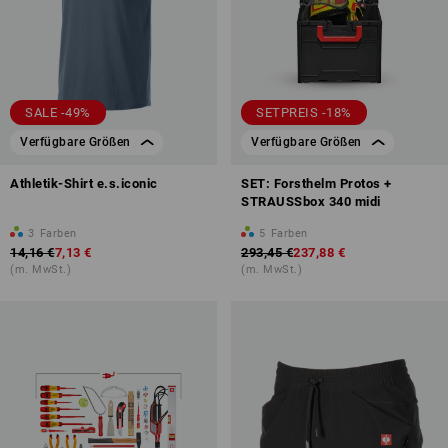
SALE -49%
SETPREIS -18%
Verfügbare Größen
Verfügbare Größen
Athletik-Shirt e.s.iconic
SET: Forsthelm Protos +
STRAUSSbox 340 midi
3
Farben
5
Farben
14,16 €
7,13 €
293,45 €
237,88 €
(m. MwSt.)
(m. MwSt.)