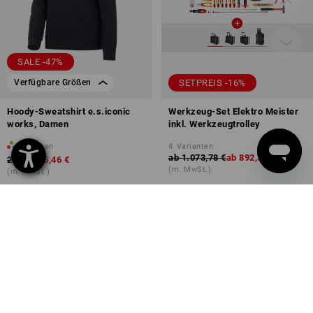
SALE -47%
SETPREIS -16%
Verfügbare Größen
Hoody-Sweatshirt e.s.iconic
Werkzeug-Set Elektro Meister
works, Damen
inkl. Werkzeugtrolley
4
Farben
4
Varianten
ab
1.073,78 €
ab
892,38 €
29,63 €
15,46 €
(m. MwSt.)
(m. MwSt.)