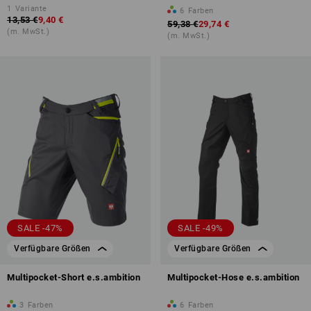
1
Variante
6
Farben
13,53 €
9,40 €
59,38 €
29,74 €
(m. MwSt.)
(m. MwSt.)
SALE -47%
SALE -49%
Verfügbare Größen
Verfügbare Größen
Multipocket-Short e.s.ambition
Multipocket-Hose e.s.ambition
3
Farben
6
Farben