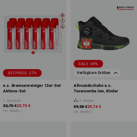
SALE -49%
SETPREIS -27%
Verfügbare Größen
e.s. Bremsenreiniger 12er-Set
Allroundschuhe e.s.
Aktions-Set
Toowoomba low, Kinder
1
Variante
2
Farben
32,70 €
23,70 €
59,38 €
29,74 €
(m. MwSt.)
(m. MwSt.)