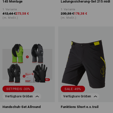
145 Montage
Ladungssicherung-Set 215 midi
1
Variante
1
Variante
412,44 €
273,58 €
230,38 €
178,38 €
(m. MwSt.)
(m. MwSt.)
SETPREIS -30%
SALE -49%
Verfügbare Größen
Verfügbare Größen
Handschuh-Set Allround
Funktions Short e.s.trail