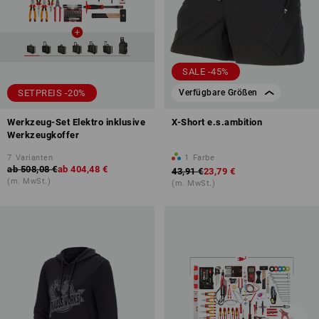
SALE -45%
SETPREIS -20%
Verfügbare Größen
Werkzeug-Set Elektro inklusive
X-Short e.s.ambition
Werkzeugkoffer
7
Varianten
1
Farbe
ab
508,08 €
ab
404,48 €
43,91 €
23,79 €
(m. MwSt.)
(m. MwSt.)