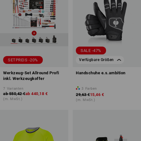
SALE -47%
SETPREIS -20%
Verfügbare Größen
Werkzeug-Set Allround Profi
Handschuhe e.s.ambition
inkl. Werkzeugkoffer
7
Varianten
3
Farben
ab
550,42 €
ab
440,18 €
29,63 €
15,46 €
(m. MwSt.)
(m. MwSt.)