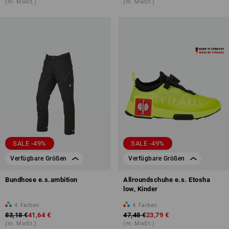
(m. MwSt.)
(m. MwSt.)
SALE -49%
SALE -49%
Verfügbare Größen
Verfügbare Größen
Bundhose e.s.ambition
Allroundschuhe e.s. Etosha
low, Kinder
4
Farben
4
Farben
83,18 €
41,64 €
47,48 €
23,79 €
(m. MwSt.)
(m. MwSt.)