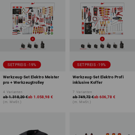
SETPREIS -19%
SETPREIS -19%
Werkzeug-Set Elektro Meister
Werkzeug-Set Elektro Profi
pro + Werkzeugtrolley
inklusive Koffer
4
Varianten
7
Varianten
ab
1.318,20 €
ab
1.058,98 €
ab
749,72 €
ab
606,78 €
(m. MwSt.)
(m. MwSt.)