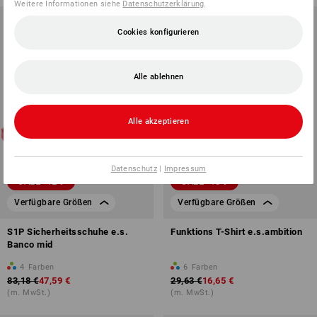
Weitere Informationen siehe
Datenschutzerklärung
.
Cookies konfigurieren
Alle ablehnen
Alle akzeptieren
Datenschutz
|
Impressum
SALE -42%
SALE -43%
Verfügbare Größen
Verfügbare Größen
S1P Sicherheitsschuhe e.s.
Funktions T-Shirt e.s.ambition
Banco mid
4
Farben
6
Farben
83,18 €
47,59 €
29,63 €
16,65 €
(m. MwSt.)
(m. MwSt.)