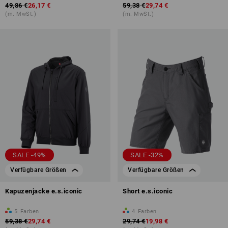
49,86 €
26,17 €
59,38 €
29,74 €
(m. MwSt.)
(m. MwSt.)
SALE -49%
SALE -32%
Verfügbare Größen
Verfügbare Größen
Kapuzenjacke e.s.iconic
Short e.s.iconic
5
Farben
4
Farben
59,38 €
29,74 €
29,74 €
19,98 €