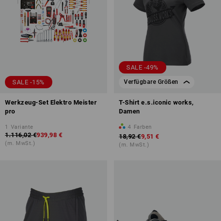
SALE -49%
SALE -15%
Verfügbare Größen
Werkzeug-Set Elektro Meister
T-Shirt e.s.iconic works,
pro
Damen
1
Variante
4
Farben
1.116,02 €
939,98 €
18,92 €
9,51 €
(m. MwSt.)
(m. MwSt.)