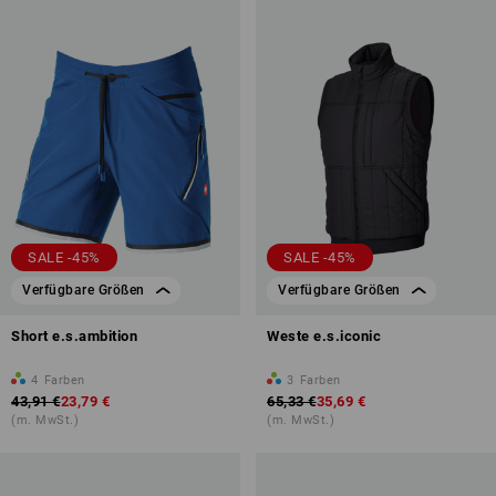
SALE -45%
SALE -45%
Verfügbare Größen
Verfügbare Größen
Short e.s.ambition
Weste e.s.iconic
4
Farben
3
Farben
43,91 €
23,79 €
65,33 €
35,69 €
(m. MwSt.)
(m. MwSt.)