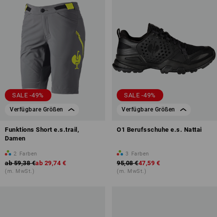
SALE -49%
SALE -49%
Verfügbare Größen
Verfügbare Größen
Funktions Short e.s.trail,
O1 Berufsschuhe e.s. Nattai
Damen
2
Farben
3
Farben
ab
59,38 €
ab
29,74 €
95,08 €
47,59 €
(m. MwSt.)
(m. MwSt.)