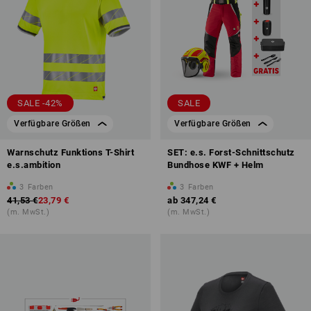
SALE -42%
SALE
Verfügbare Größen
Verfügbare Größen
Warnschutz Funktions T-Shirt
SET: e.s. Forst-Schnittschutz
e.s.ambition
Bundhose KWF + Helm
3
Farben
3
Farben
41,53 €
23,79 €
ab
347,24 €
(m. MwSt.)
(m. MwSt.)