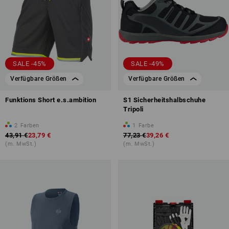
SALE -45%
SALE -49%
Verfügbare Größen
Verfügbare Größen
Funktions Short e.s.ambition
S1 Sicherheitshalbschuhe
Tripoli
2
Farben
1
Farbe
43,91 €
23,79 €
77,23 €
39,26 €
(m. MwSt.)
(m. MwSt.)