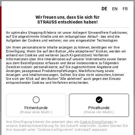
DE
EN
FR
Wir freuen uns, dass Sie sich für
AKTIONS SETS MIT
STRAUSS entschieden haben!
VIELEN
GRATIS
ARTIKELN!
Ihr optimales Shopping-Erlebnis ist unser Anliegen! Einwandfreie Funktionen,
auf Sie abgestimmte Inhalte und ein reibungsloser Ablauf - das sind die
Aufgaben der Cookies und weiterer, von uns eingesetzter Technologien.
zu allen Aktions-Sets
Um Ihnen personalisierte Inhalte anzeigen zu können, benötigen wir Ihre
Einwilligung. Wenn Sie auf den Button „Alle akzeptieren“ klicken, werden wir
anhand von Cookies und weiteren (auch KI-gestützten) Verfahren
Informationen über Ihre Interaktionen auf unserer Internetseite sowie Daten
aus dem Bestellprozess erfassen und diese insbesondere zu folgenden
Zwecken nutzen: personalisierte, auf Sie zugeschnittene Angebote und
Anzeigen, passgenaue Produktempfehlungen, Marktforschung sowie
Anzeigen- und Inhaltsmessungen. Sollten Sie dies nicht wünschen, können
Sie sich per Klick auf den Button “Alle ablehnen” auch gegen den Einsatz
SALE -49%
entsprechender Cookies und Verfahren entscheiden.
Verfügbare Größen
jetzt konfigurieren
Multipocket-Hose e.s.ambition,
Damen
Firmenkunde
Privatkunde
(Preise ohne MwSt.)
(Preise mit MwSt.)
4
Farben
Ihre Einwilligung können Sie jederzeit über die
Cookie-Einstellungen
in
59,38 €
29,74 €
unserer Datenschutzerklärung für die Zukunft widerrufen. Zudem können Sie
(m. MwSt.)
Ihre Auswahl unter "Cookies konfigurieren" individuell anpassen