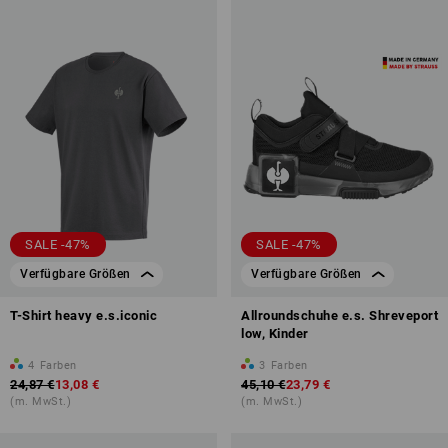
SALE -47%
SALE -47%
Verfügbare Größen
Verfügbare Größen
T-Shirt heavy e.s.iconic
Allroundschuhe e.s. Shreveport
low, Kinder
4
Farben
3
Farben
24,87 €
13,08 €
45,10 €
23,79 €
(m. MwSt.)
(m. MwSt.)