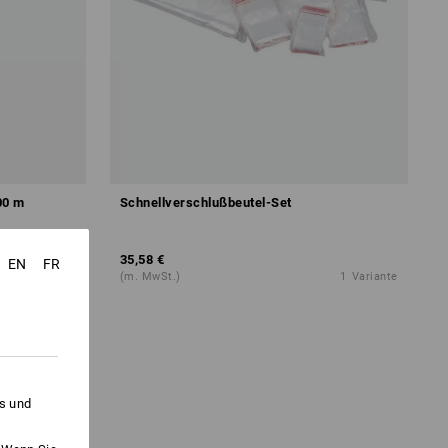
100 m
Schnellverschlußbeutel-Set
35,58 €
EN
FR
1
Variante
(m. MwSt.)
1
Variante
es und