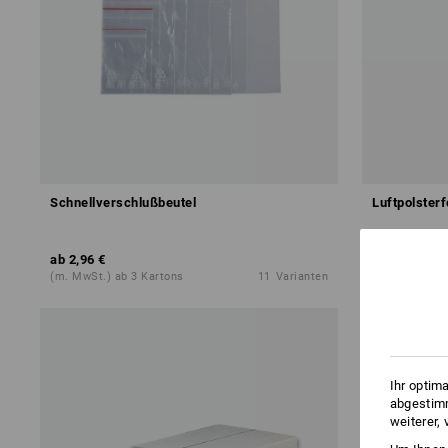
Schnellverschlußbeutel
Luftpolsterf
ab
44,02 €
ab
2,96 €
Grundpreis
:
0
(m. MwSt.) ab 3 Kartons
11
Varianten
(m. MwSt.) ab
Ihr optim
abgestimm
weiterer,