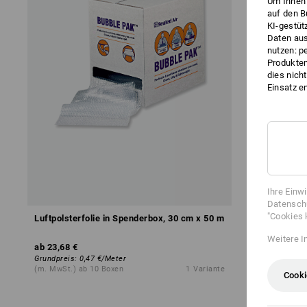
Um Ihnen 
auf den B
KI-gestüt
Daten aus
nutzen: p
Produktem
dies nich
Einsatz e
Ihre Einw
Datenschu
"Cookies 
Luftpolsterfolie in Spenderbox, 30 cm x 50 m
Weitere I
ab
23,68 €
Grundpreis
:
0,47 €
/
Meter
(m. MwSt.) ab 10 Boxen
1
Variante
Cooki