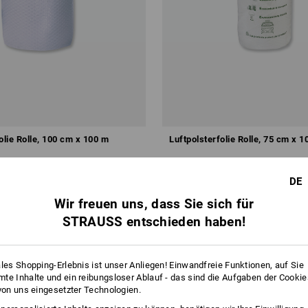
olie Rolle, 100 cm x 100 m
Luftpolsterfolie Rolle, 75 cm x 
ab
34,50 €
,44 €
/
Meter
Grundpreis
:
0,34 €
/
Meter
DE
 10 Rollen
1
Variante
(m. MwSt.) ab 10 Rollen
Wir freuen uns, dass Sie sich für
STRAUSS entschieden haben!
ales Shopping-Erlebnis ist unser Anliegen! Einwandfreie Funktionen, auf Sie
te Inhalte und ein reibungsloser Ablauf - das sind die Aufgaben der Cooki
 von uns eingesetzter Technologien.