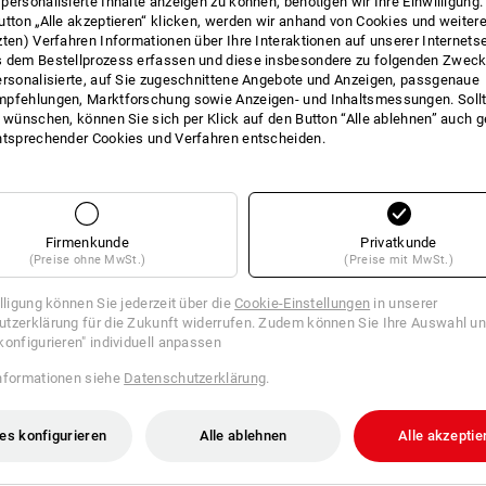
personalisierte Inhalte anzeigen zu können, benötigen wir Ihre Einwilligung
utton „Alle akzeptieren“ klicken, werden wir anhand von Cookies und weiter
zten) Verfahren Informationen über Ihre Interaktionen auf unserer Internets
 dem Bestellprozess erfassen und diese insbesondere zu folgenden Zwec
ersonalisierte, auf Sie zugeschnittene Angebote und Anzeigen, passgenaue
pfehlungen, Marktforschung sowie Anzeigen- und Inhaltsmessungen. Sollt
t wünschen, können Sie sich per Klick auf den Button “Alle ablehnen” auch 
ntsprechender Cookies und Verfahren entscheiden.
Firmenkunde
Privatkunde
(Preise ohne MwSt.)
(Preise mit MwSt.)
illigung können Sie jederzeit über die
Cookie-Einstellungen
in unserer
tzerklärung für die Zukunft widerrufen. Zudem können Sie Ihre Auswahl un
konfigurieren" individuell anpassen
nformationen siehe
Datenschutzerklärung
.
es konfigurieren
Alle ablehnen
Alle akzeptie