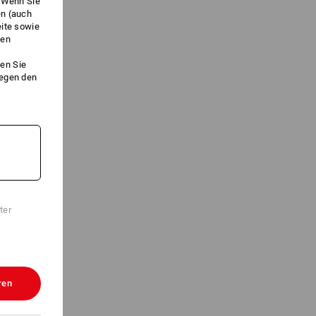
. Wenn Sie
en (auch
eite sowie
ken
en Sie
gegen den
ter
ren