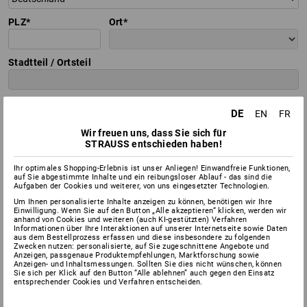
PLZ
Ort
Stadtteil / Ortsteil
Straße
Hausnr.
DE
EN
FR
Wir freuen uns, dass Sie sich für
Telefon
STRAUSS entschieden haben!
Ihr optimales Shopping-Erlebnis ist unser Anliegen! Einwandfreie Funktionen,
auf Sie abgestimmte Inhalte und ein reibungsloser Ablauf - das sind die
Fax
Aufgaben der Cookies und weiterer, von uns eingesetzter Technologien.
Um Ihnen personalisierte Inhalte anzeigen zu können, benötigen wir Ihre
Einwilligung. Wenn Sie auf den Button „Alle akzeptieren“ klicken, werden wir
anhand von Cookies und weiteren (auch KI-gestützten) Verfahren
Mobil
Informationen über Ihre Interaktionen auf unserer Internetseite sowie Daten
aus dem Bestellprozess erfassen und diese insbesondere zu folgenden
Zwecken nutzen: personalisierte, auf Sie zugeschnittene Angebote und
Anzeigen, passgenaue Produktempfehlungen, Marktforschung sowie
E-Mail Adresse
Anzeigen- und Inhaltsmessungen. Sollten Sie dies nicht wünschen, können
Sie sich per Klick auf den Button “Alle ablehnen” auch gegen den Einsatz
entsprechender Cookies und Verfahren entscheiden.
Die Angaben der mit * markierten Felder benötigen wir, um Ihre Anfrage