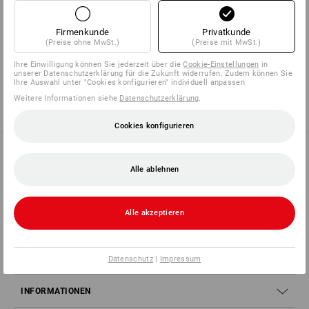
ausführen zu können. Wir nutzen Ihre E-Mail-Adresse neben der
Vertragsabwicklung, um Sie per E-Mail über ähnliche
Waren/Dienstleistungen zu informieren. Dieser Verarbeitung Ihrer
Firmenkunde
Privatkunde
personenbezogenen Daten zur Direktwerbung können Sie jederzeit
(Preise ohne MwSt.)
(Preise mit MwSt.)
widersprechen, ohne dass Ihnen dabei andere als die Übermittlungskosten
nach den Basistarifen entstehen. Die Verarbeitung Ihrer Daten erfolgt
entsprechend unserer Datenschutzhinweise und AGB. Ich habe die
Ihre Einwilligung können Sie jederzeit über die
Cookie-Einstellungen
in
Datenschutzhinweise zur Kenntnis genommen und die AGB gelesen und
unserer Datenschutzerklärung für die Zukunft widerrufen. Zudem können Sie
bin mit ihnen einverstanden.
Ihre Auswahl unter "Cookies konfigurieren" individuell anpassen
Weitere Informationen siehe
Datenschutzerklärung
.
Absenden
Cookies konfigurieren
Alle ablehnen
SERVICE 0 60 50 / 97 10 12
Alle akzeptieren
SERVICE
UNTERNEHMEN
Datenschutz
|
Impressum
INFORMATIONEN