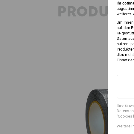
Ihr optim
PRODUKT
abgestimm
weiterer,
Um Ihnen 
auf den B
KI-gestüt
Daten aus
nutzen: p
Produktem
dies nich
Einsatz e
Ihre Einw
Datenschu
"Cookies 
Weitere I