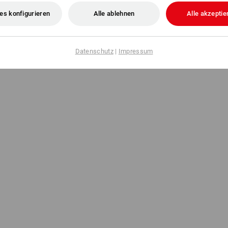
es konfigurieren
Alle ablehnen
Alle akzeptie
Herstellerinformation:
F.W. Burmann 
59302 Oelde | info@fw-burmann.com
Datenschutz
|
Impressum