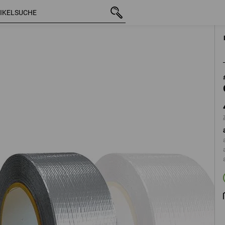
mit MwSt.
4,87 €
50mm/50m
zzgl. Versandkosten