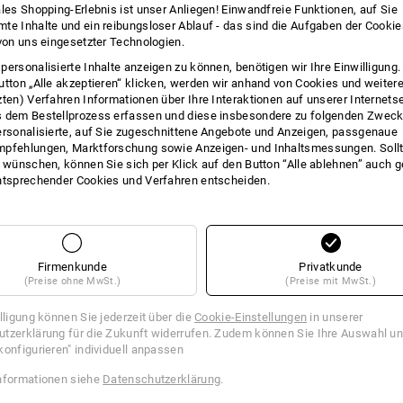
ales Shopping-Erlebnis ist unser Anliegen! Einwandfreie Funktionen, auf Sie
INFO
te Inhalte und ein reibungsloser Ablauf - das sind die Aufgaben der Cooki
 von uns eingesetzter Technologien.
personalisierte Inhalte anzeigen zu können, benötigen wir Ihre Einwilligung
utton „Alle akzeptieren“ klicken, werden wir anhand von Cookies und weiter
zten) Verfahren Informationen über Ihre Interaktionen auf unserer Internets
BESC
 dem Bestellprozess erfassen und diese insbesondere zu folgenden Zwec
ersonalisierte, auf Sie zugeschnittene Angebote und Anzeigen, passgenaue
pfehlungen, Marktforschung sowie Anzeigen- und Inhaltsmessungen. Sollt
Universell einsetzbares Gewebeband 
t wünschen, können Sie sich per Klick auf den Button “Alle ablehnen” auch 
Wasserundurchlässig und kurzzeitig t
ntsprechender Cookies und Verfahren entscheiden.
Anwendungen:
Verpackungsarbeiten,
Versiegelungsarbeiten und Rohrleitu
Breite:
50 mm
Länge:
50 m
Firmenkunde
Privatkunde
Material:
PE-beschichtetes Gewebe
(Preise ohne MwSt.)
(Preise mit MwSt.)
Kleber:
synthetischer Kautschuk
Stärke:
ca. 140 µm
illigung können Sie jederzeit über die
Cookie-Einstellungen
in unserer
Reißfestigkeit:
ca. 88 N / 25 mm
tzerklärung für die Zukunft widerrufen. Zudem können Sie Ihre Auswahl un
konfigurieren" individuell anpassen
Achtung:
unsere Anwendungsempfehlu
Praxis. Da die Anwendungsbedingunge
nformationen siehe
Datenschutzerklärung
.
empfehlen wir, die Eignung des Kleb