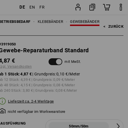
DE
EN
FR
Stück
BETRIEBSBEDARF
KLEBEBÄNDER
GEWEBEBÄNDER
<   
ZURÜCK
#
3919050
Gewebe-Reparaturband Standard
4,87 €
mit MwSt.
zzgl. Versandkosten
ab 1 Stück:
4,87 €
| Grundpreis:
0,10 €
/Meter
ab 12 Stück:
4,39 €
| Grundpreis:
0,09 €
/Meter
ab 48 Stück:
4,15 €
| Grundpreis:
0,08 €
/Meter
ab 240 Stück:
3,80 €
| Grundpreis:
0,08 €
/Meter
Lieferzeit ca. 2-4 Werktage
nicht verfügbar im Workwearstore
AUSFÜHRUNG
50mm/50m