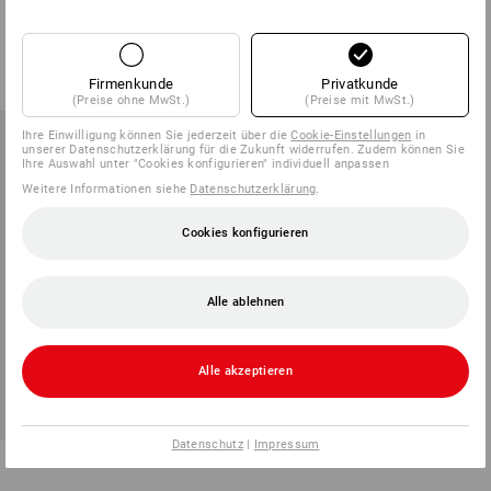
1
Variante
1
Farbe
ab
2,25 €
ab
6,89 €
(m. MwSt.) ab 10 Stück
(m. MwSt.) ab 10 Stück
Firmenkunde
Privatkunde
(Preise ohne MwSt.)
(Preise mit MwSt.)
Ihre Einwilligung können Sie jederzeit über die
Cookie-Einstellungen
in
unserer Datenschutzerklärung für die Zukunft widerrufen. Zudem können Sie
Ihre Auswahl unter "Cookies konfigurieren" individuell anpassen
Weitere Informationen siehe
Datenschutzerklärung
.
Cookies konfigurieren
Alle ablehnen
Alle akzeptieren
Datenschutz
|
Impressum
Kreuzhackenstiel