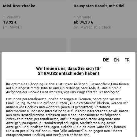
Mini-Kreuzhacke
Bauspaten Basalt, mit Stiel
1
Variante
1
Variante
18,92 €
ab
34,39 €
(m. MwSt.)
(m. MwSt.) ab 5 Stück
DE
EN
FR
Wir freuen uns, dass Sie sich für
STRAUSS entschieden haben!
Ihr optimales Shopping-Erlebnis ist unser Anliegen! Einwandfreie Funktionen,
auf Sie abgestimmte Inhalte und ein reibungsloser Ablauf - das sind die
Aufgaben der Cookies und weiterer, von uns eingesetzter Technologien.
Um Ihnen personalisierte Inhalte anzeigen zu können, benötigen wir Ihre
Einwilligung. Wenn Sie auf den Button „Alle akzeptieren“ klicken, werden wir
anhand von Cookies und weiteren (auch KI-gestützten) Verfahren
Informationen über Ihre Interaktionen auf unserer Internetseite sowie Daten
aus dem Bestellprozess erfassen und diese insbesondere zu folgenden
Zwecken nutzen: personalisierte, auf Sie zugeschnittene Angebote und
Anzeigen, passgenaue Produktempfehlungen, Marktforschung sowie
Anzeigen- und Inhaltsmessungen. Sollten Sie dies nicht wünschen, können
Sie sich per Klick auf den Button “Alle ablehnen” auch gegen den Einsatz
entsprechender Cookies und Verfahren entscheiden.
Frankfurter Schaufel
Kohlenschaufel