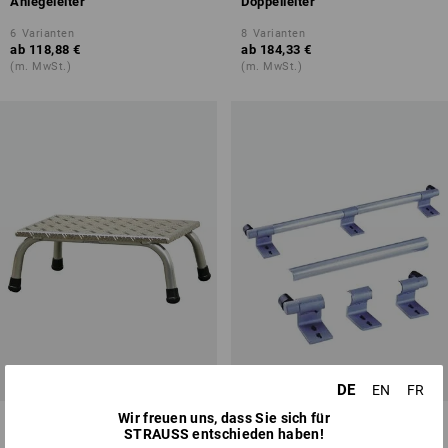
Anlegeleiter
Doppelleiter
6
Varianten
8
Varianten
ab
118,88 €
ab
184,33 €
(m. MwSt.)
(m. MwSt.)
DE
EN
FR
Wir freuen uns, dass Sie sich für
KRAUSE Alu-Montagetritt
Schienenanlage für Regalleiter
STRAUSS entschieden haben!