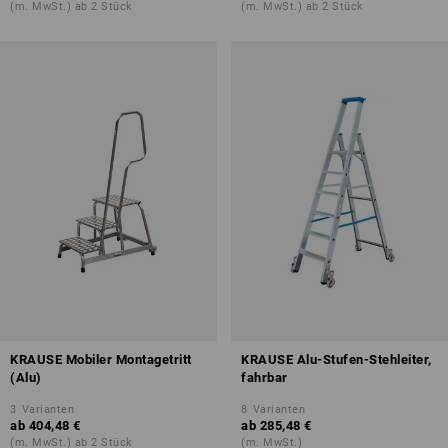
(m. MwSt.) ab 2 Stück
(m. MwSt.) ab 2 Stück
KRAUSE Mobiler Montagetritt
KRAUSE Alu-Stufen-Stehleiter,
(Alu)
fahrbar
3
Varianten
8
Varianten
ab
404,48 €
ab
285,48 €
(m. MwSt.) ab 2 Stück
(m. MwSt.)