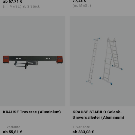
77,23 €
ab
67,71 €
(m. MwSt.)
(m. MwSt.) ab 2 Stück
KRAUSE Traverse (Aluminium)
KRAUSE STABILO Gelenk-
Universalleiter (Aluminium)
1
Variante
1
Variante
ab
55,81 €
ab
333,08 €