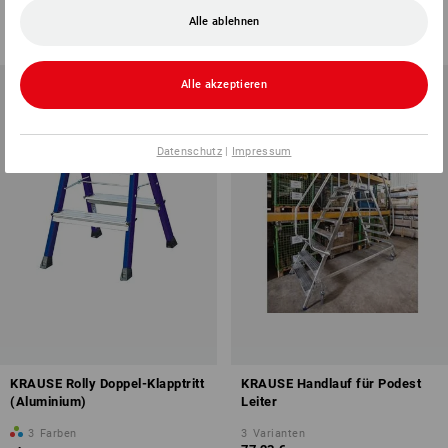
ab
95,08 €
ab
77,23 €
Alle ablehnen
(m. MwSt.)
(m. MwSt.)
Alle akzeptieren
Datenschutz
|
Impressum
KRAUSE Rolly Doppel-Klapptritt
KRAUSE Handlauf für Podest
(Aluminium)
Leiter
3
Farben
3
Varianten