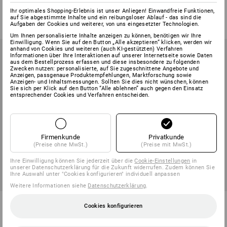
5
Varianten
5
Varianten
Ihr optimales Shopping-Erlebnis ist unser Anliegen! Einwandfreie Funktionen,
ab
112,93 €
ab
15,35 €
auf Sie abgestimmte Inhalte und ein reibungsloser Ablauf - das sind die
(m. MwSt.) ab 2 Stück
(m. MwSt.)
Aufgaben der Cookies und weiterer, von uns eingesetzter Technologien.
Um Ihnen personalisierte Inhalte anzeigen zu können, benötigen wir Ihre
Einwilligung. Wenn Sie auf den Button „Alle akzeptieren“ klicken, werden wir
anhand von Cookies und weiteren (auch KI-gestützten) Verfahren
Informationen über Ihre Interaktionen auf unserer Internetseite sowie Daten
aus dem Bestellprozess erfassen und diese insbesondere zu folgenden
Zwecken nutzen: personalisierte, auf Sie zugeschnittene Angebote und
Anzeigen, passgenaue Produktempfehlungen, Marktforschung sowie
Anzeigen- und Inhaltsmessungen. Sollten Sie dies nicht wünschen, können
Sie sich per Klick auf den Button “Alle ablehnen” auch gegen den Einsatz
entsprechender Cookies und Verfahren entscheiden.
Firmenkunde
Privatkunde
(Preise ohne MwSt.)
(Preise mit MwSt.)
Ihre Einwilligung können Sie jederzeit über die
Cookie-Einstellungen
in
unserer Datenschutzerklärung für die Zukunft widerrufen. Zudem können Sie
Ihre Auswahl unter "Cookies konfigurieren" individuell anpassen
Weitere Informationen siehe
Datenschutzerklärung
.
KRAUSE Sprossen-Doppelleiter,
KRAUSE Alu-Montagetritt
Cookies konfigurieren
Holz
Gitterrost-Stufen
8
Varianten
6
Varianten