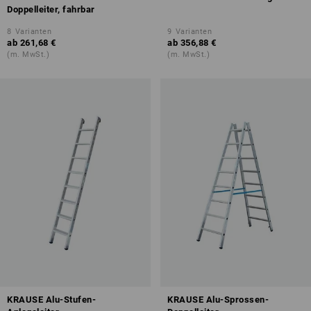
Doppelleiter, fahrbar
8
Varianten
9
Varianten
ab
261,68 €
ab
356,88 €
(m. MwSt.)
(m. MwSt.)
KRAUSE Alu-Stufen-
KRAUSE Alu-Sprossen-