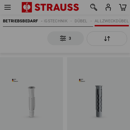
BETRIEBSBEDARF
BEFESTIGUNGSTECHNIK
DÜBEL
ALLZWECKDÜBEL
3
3