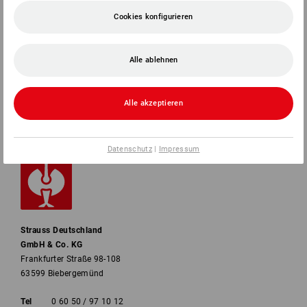
SERVICE
Cookies konfigurieren
UNTERNEHMEN
Alle ablehnen
INFORMATIONEN
Alle akzeptieren
ZAHLARTEN
Datenschutz
|
Impressum
Strauss Deutschland
GmbH & Co. KG
Frankfurter Straße 98-108
63599 Biebergemünd
Tel
0 60 50 / 97 10 12