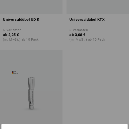
Universaldübel UD K
Universaldübel KTX
6
Varianten
6
Varianten
ab
2,25 €
ab
3,08 €
(m. MwSt.) ab 10 Pack
(m. MwSt.) ab 10 Pack