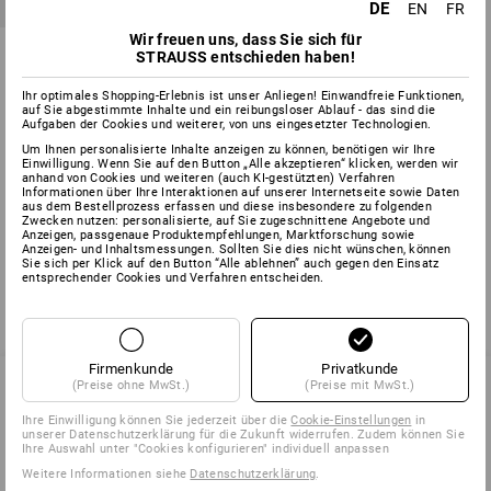
DE
EN
FR
Wir freuen uns, dass Sie sich für
Universaldübel UD
STRAUSS entschieden haben!
6
Varianten
Ihr optimales Shopping-Erlebnis ist unser Anliegen! Einwandfreie Funktionen,
ab
2,13 €
auf Sie abgestimmte Inhalte und ein reibungsloser Ablauf - das sind die
(m. MwSt.) ab 10 Pack
Aufgaben der Cookies und weiterer, von uns eingesetzter Technologien.
Um Ihnen personalisierte Inhalte anzeigen zu können, benötigen wir Ihre
Einwilligung. Wenn Sie auf den Button „Alle akzeptieren“ klicken, werden wir
anhand von Cookies und weiteren (auch KI-gestützten) Verfahren
Informationen über Ihre Interaktionen auf unserer Internetseite sowie Daten
aus dem Bestellprozess erfassen und diese insbesondere zu folgenden
Sie haben sich bereits 3 von 3 Artikeln angesehen.
Zwecken nutzen: personalisierte, auf Sie zugeschnittene Angebote und
Anzeigen, passgenaue Produktempfehlungen, Marktforschung sowie
Anzeigen- und Inhaltsmessungen. Sollten Sie dies nicht wünschen, können
Sie sich per Klick auf den Button “Alle ablehnen” auch gegen den Einsatz
entsprechender Cookies und Verfahren entscheiden.
Firmenkunde
Privatkunde
(Preise ohne MwSt.)
(Preise mit MwSt.)
Ihre Einwilligung können Sie jederzeit über die
Cookie-Einstellungen
in
SERVICE 0 60 50 / 97 10 12
unserer Datenschutzerklärung für die Zukunft widerrufen. Zudem können Sie
Ihre Auswahl unter "Cookies konfigurieren" individuell anpassen
Weitere Informationen siehe
Datenschutzerklärung
.