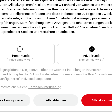
personalisierte Inhalte anzeigen zu können, benötigen wir Ihre Einwilligung
utton „Alle akzeptieren“ klicken, werden wir anhand von Cookies und weiter
zten) Verfahren Informationen über Ihre Interaktionen auf unserer Internets
 dem Bestellprozess erfassen und diese insbesondere zu folgenden Zwec
ersonalisierte, auf Sie zugeschnittene Angebote und Anzeigen, passgenaue
pfehlungen, Marktforschung sowie Anzeigen- und Inhaltsmessungen. Sollt
t wünschen, können Sie sich per Klick auf den Button “Alle ablehnen” auch 
ntsprechender Cookies und Verfahren entscheiden.
Firmenkunde
Privatkunde
(Preise ohne MwSt.)
(Preise mit MwSt.)
illigung können Sie jederzeit über die
Cookie-Einstellungen
in unserer
tzerklärung für die Zukunft widerrufen. Zudem können Sie Ihre Auswahl un
konfigurieren" individuell anpassen
nformationen siehe
Datenschutzerklärung
.
es konfigurieren
Alle ablehnen
Alle akzeptie