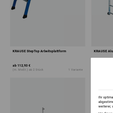
KRAUSE StepTop Arbeitsplattform
KRAUSE Alu
ab
112,93 €
261,68 €
(m. MwSt.) ab 2 Stück
1
Variante
(m. MwSt.)
Ihr optim
abgestimm
weiterer,