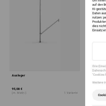
Um Ihnen 
auf den B
KI-gestüt
Daten aus
nutzen: p
Produktem
dies nich
Einsatz e
Ihre Einw
Datenschu
"Cookies 
Ausleger
Weitere I
95,08 €
(m. MwSt.)
1
Variante
Cooki