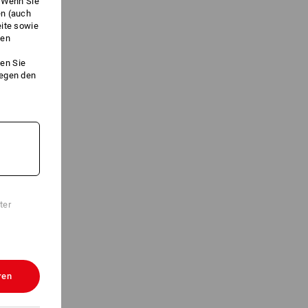
. Wenn Sie
en (auch
eite sowie
ken
en Sie
gegen den
ter
ren