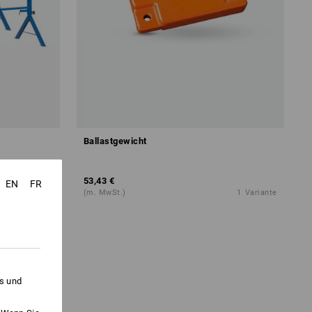
Ballastgewicht
53,43 €
EN
FR
1
Variante
(m. MwSt.)
1
Variante
es und