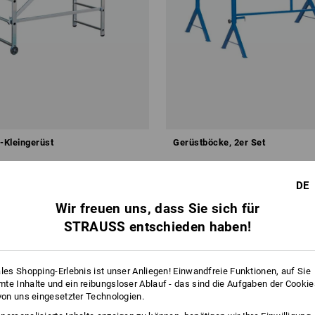
-Kleingerüst
Gerüstböcke, 2er Set
237,88 €
DE
1
Variante
(m. MwSt.)
Wir freuen uns, dass Sie sich für
STRAUSS entschieden haben!
ales Shopping-Erlebnis ist unser Anliegen! Einwandfreie Funktionen, auf Sie
te Inhalte und ein reibungsloser Ablauf - das sind die Aufgaben der Cooki
 von uns eingesetzter Technologien.