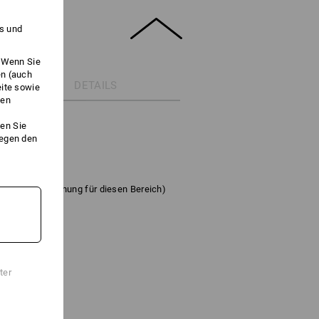
es und
. Wenn Sie
en (auch
DETAILS
eite sowie
ken
en Sie
gegen den
o besser die Eignung für diesen Bereich)
ter