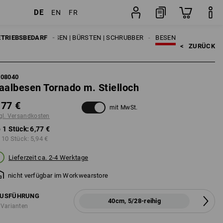
DE
EN
FR
Stück
ETRIEBSBEDARF
REINIGUNG
BESEN | BÜRSTEN | SCHRUBBER
BESEN
<   
ZURÜCK
308040
aalbesen Tornado m. Stielloch
,77 €
mit MwSt.
gl. Versandkosten
 1 Stück:
6,77 €
 10 Stück:
5,94 €
Lieferzeit ca. 2-4 Werktage
nicht verfügbar im Workwearstore
USFÜHRUNG
40cm, 5/28-reihig
 Varianten