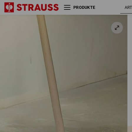
PRODUKTE
Saalbesen Tornado m.
Stielloch