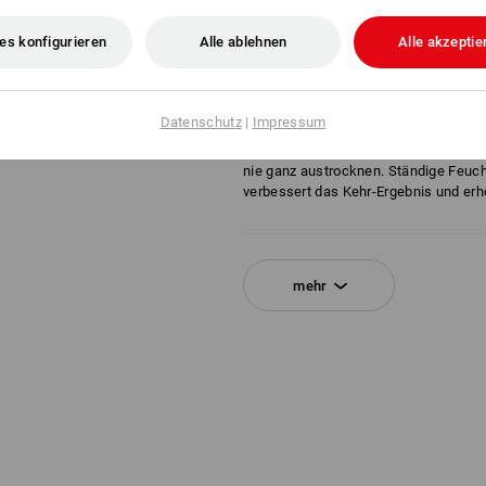
Haltbarkeit: *
Temp.-beständigkeit: -
es konfigurieren
Alle ablehnen
Alle akzeptie
Beurteilung:
** = zu empfehlen
* = kann verwendet werden
Datenschutz
|
Impressum
Tipp vom Profi
Naturfaser-Besen, wie Arenga-, Bahia
nie ganz austrocknen. Ständige Feuchti
verbessert das Kehr-Ergebnis und er
mehr
Klicken Sie auf den Button "Datenblatt
Datenblatt