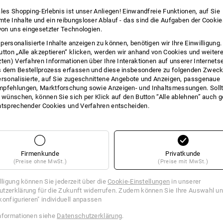
INFO
ales Shopping-Erlebnis ist unser Anliegen! Einwandfreie Funktionen, auf Sie
te Inhalte und ein reibungsloser Ablauf - das sind die Aufgaben der Cooki
 von uns eingesetzter Technologien.
personalisierte Inhalte anzeigen zu können, benötigen wir Ihre Einwilligung
utton „Alle akzeptieren“ klicken, werden wir anhand von Cookies und weiter
BESCHREIBUNG
zten) Verfahren Informationen über Ihre Interaktionen auf unserer Internets
 dem Bestellprozess erfassen und diese insbesondere zu folgenden Zwec
ersonalisierte, auf Sie zugeschnittene Angebote und Anzeigen, passgenaue
Mit Stielloch.
pfehlungen, Marktforschung sowie Anzeigen- und Inhaltsmessungen. Sollt
t wünschen, können Sie sich per Klick auf den Button “Alle ablehnen” auch 
Ausführung:
ntsprechender Cookies und Verfahren entscheiden.
40 cm entspricht 5/28-reihig
Einsatz Empfehlungen:
(Je höher die Anzahl der Sterne, dest
Beschaffenheit des Kehrgutes
Firmenkunde
Privatkunde
grob: -
(Preise ohne MwSt.)
(Preise mit MwSt.)
mittel: **
fein: -
illigung können Sie jederzeit über die
Cookie-Einstellungen
in unserer
nass: *
tzerklärung für die Zukunft widerrufen. Zudem können Sie Ihre Auswahl un
ölig: **
konfigurieren" individuell anpassen
Eigenschaften der Faser
nformationen siehe
Datenschutzerklärung
.
Elastizität: **