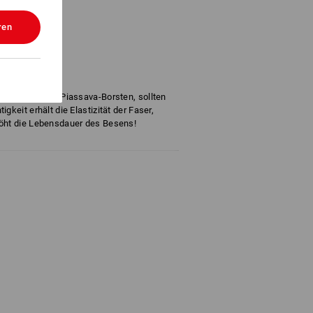
ren
, Bassine- und Piassava-Borsten, sollten
gkeit erhält die Elastizität der Faser,
höht die Lebensdauer des Besens!
" für weitere Informationen.