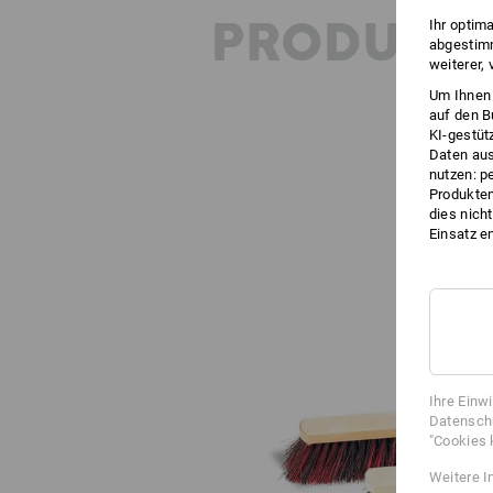
PRODUKT
Ihr optim
abgestimm
weiterer,
Um Ihnen 
auf den B
KI-gestüt
Daten aus
nutzen: p
Produktem
dies nich
Einsatz e
Ihre Einw
Datenschu
"Cookies 
Weitere I