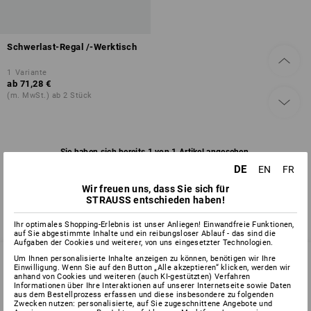
Schwerlast-Regal /-Werktisch
1
Variante
ab
71,28 €
(m. MwSt.) ab 2 Stück
Sie haben sich bereits 1 von 1 Artikel angesehen.
DE
EN
FR
Wir freuen uns, dass Sie sich für
STRAUSS entschieden haben!
Ihr optimales Shopping-Erlebnis ist unser Anliegen! Einwandfreie Funktionen,
auf Sie abgestimmte Inhalte und ein reibungsloser Ablauf - das sind die
Aufgaben der Cookies und weiterer, von uns eingesetzter Technologien.
Um Ihnen personalisierte Inhalte anzeigen zu können, benötigen wir Ihre
Einwilligung. Wenn Sie auf den Button „Alle akzeptieren“ klicken, werden wir
anhand von Cookies und weiteren (auch KI-gestützten) Verfahren
Informationen über Ihre Interaktionen auf unserer Internetseite sowie Daten
SERVICE 0 60 50 / 97 10 12
aus dem Bestellprozess erfassen und diese insbesondere zu folgenden
Zwecken nutzen: personalisierte, auf Sie zugeschnittene Angebote und