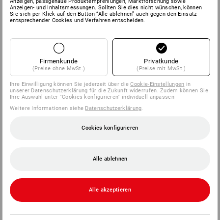
Anzeigen, passgenaue Produktempfehlungen, Marktforschung sowie
Anzeigen- und Inhaltsmessungen. Sollten Sie dies nicht wünschen, können
Sie sich per Klick auf den Button “Alle ablehnen” auch gegen den Einsatz
SERVICE
entsprechender Cookies und Verfahren entscheiden.
UNTERNEHMEN
Firmenkunde
Privatkunde
INFORMATIONEN
(Preise ohne MwSt.)
(Preise mit MwSt.)
Ihre Einwilligung können Sie jederzeit über die
Cookie-Einstellungen
in
ZAHLARTEN
unserer Datenschutzerklärung für die Zukunft widerrufen. Zudem können Sie
Ihre Auswahl unter "Cookies konfigurieren" individuell anpassen
Weitere Informationen siehe
Datenschutzerklärung
.
Cookies konfigurieren
Alle ablehnen
Strauss Deutschland
GmbH & Co. KG
Alle akzeptieren
Frankfurter Straße 98-108
63599 Biebergemünd