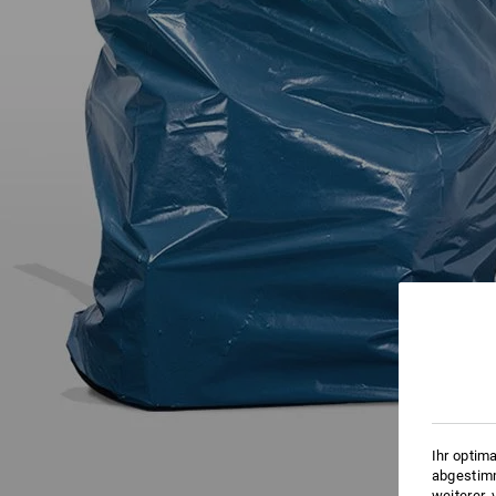
Ihr optim
abgestimm
weiterer,