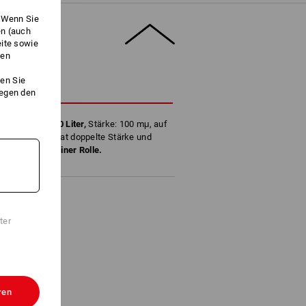
. Wenn Sie
en (auch
eite sowie
ken
en Sie
HREIBUNG
gegen den
 Inhalt: ca.
120 Liter,
Stärke: 100 mμ, auf
arke
Müllsack hat doppelte Stärke und
üllsäcke auf einer Rolle.
ter
ren