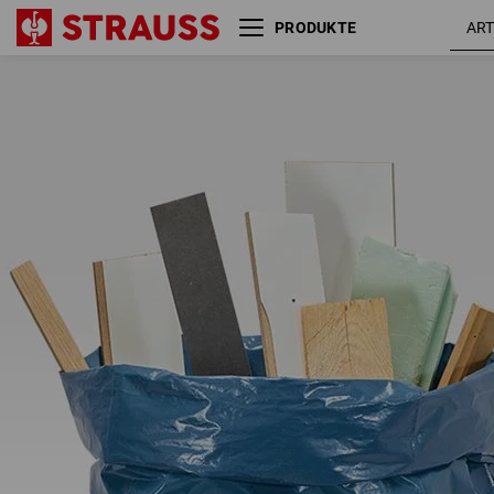
PRODUKTE
15x Müllsack Goliath blau,
120l, 100 mμ
15 Säcke / Rolle