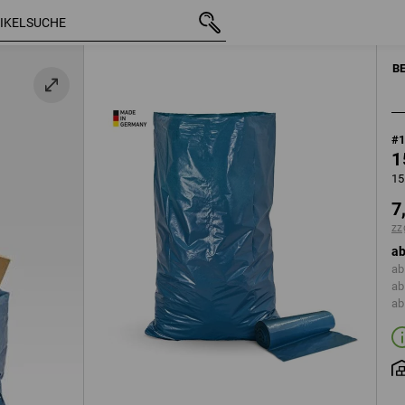
mit MwSt.
7,97 €
zzgl. Versandkosten
REINIGUNG
MÜLLSÄ
B
#
1
15
7
zz
ab
ab
ab
ab