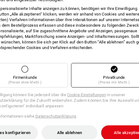
INFO
personalisierte Inhalte anzeigen zu können, benötigen wir Ihre Einwilligung
utton „Alle akzeptieren“ klicken, werden wir anhand von Cookies und weiter
zten) Verfahren Informationen über Ihre Interaktionen auf unserer Internets
 dem Bestellprozess erfassen und diese insbesondere zu folgenden Zwec
ersonalisierte, auf Sie zugeschnittene Angebote und Anzeigen, passgenaue
pfehlungen, Marktforschung sowie Anzeigen- und Inhaltsmessungen. Sollt
BESC
t wünschen, können Sie sich per Klick auf den Button “Alle ablehnen” auch 
ntsprechender Cookies und Verfahren entscheiden.
Polyethylen, Maße: ca. 700 x 1000 mm,
Rollen zum Abreißen. Dieser
extra st
dadurch eine enorme Haltbarkeit.
15 M
Firmenkunde
Privatkunde
(Preise ohne MwSt.)
(Preise mit MwSt.)
illigung können Sie jederzeit über die
Cookie-Einstellungen
in unserer
tzerklärung für die Zukunft widerrufen. Zudem können Sie Ihre Auswahl un
konfigurieren" individuell anpassen
nformationen siehe
Datenschutzerklärung
.
es konfigurieren
Alle ablehnen
Alle akzeptie