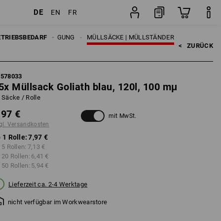
DE
EN
FR
Rolle
CKE | MÜLLENTSORGUNG
ETRIEBSBEDARF
MÜLLSÄCKE | MÜLLSTÄNDER
<   
ZURÜCK
1578033
5x Müllsack Goliath blau, 120l, 100 mμ
 Säcke / Rolle
,97 €
mit MwSt.
gl. Versandkosten
 1 Rolle:
7,97 €
 5 Rollen:
7,13 €
 20 Rollen:
6,41 €
 50 Rollen:
5,94 €
Lieferzeit ca. 2-4 Werktage
nicht verfügbar im Workwearstore