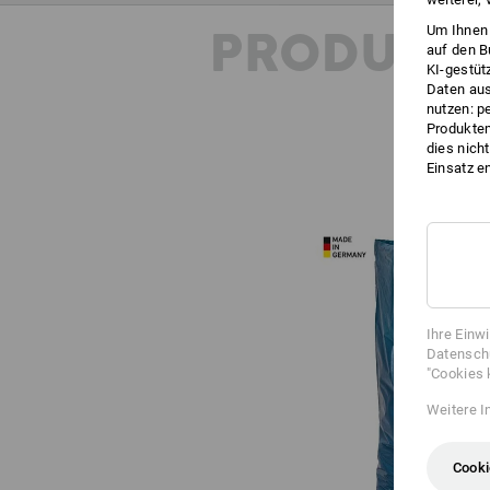
PRODUKT
Um Ihnen 
auf den B
KI-gestüt
Daten aus
nutzen: p
Produktem
dies nich
Einsatz e
Ihre Einw
Datenschu
"Cookies 
Weitere I
Cooki