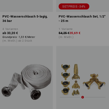
SETPREIS -34%
PVC-Wasserschlauch 5-lagig,
PVC-Wasserschlauch Set, 1/2''
36 bar
- 25 m
4
Varianten
1
Variante
ab
33,20 €
54,25 €
35,69 €
Grundpreis
:
1,33 €
/
Meter
(m. MwSt.)
(m. MwSt.) ab 2 Stück