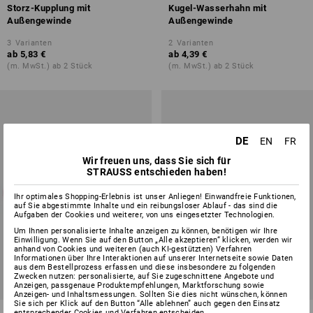
Storz-Kupplung mit
Kugel-Wasserhahn mit
Außengewinde
Außengewinde
3
Varianten
2
Varianten
ab
5,83 €
ab
4,39 €
(m. MwSt.) ab 2 Stück
(m. MwSt.) ab 2 Stück
DE
EN
FR
Wir freuen uns, dass Sie sich für
STRAUSS entschieden haben!
Ihr optimales Shopping-Erlebnis ist unser Anliegen! Einwandfreie Funktionen,
auf Sie abgestimmte Inhalte und ein reibungsloser Ablauf - das sind die
Aufgaben der Cookies und weiterer, von uns eingesetzter Technologien.
Um Ihnen personalisierte Inhalte anzeigen zu können, benötigen wir Ihre
Einwilligung. Wenn Sie auf den Button „Alle akzeptieren“ klicken, werden wir
anhand von Cookies und weiteren (auch KI-gestützten) Verfahren
Informationen über Ihre Interaktionen auf unserer Internetseite sowie Daten
aus dem Bestellprozess erfassen und diese insbesondere zu folgenden
Zwecken nutzen: personalisierte, auf Sie zugeschnittene Angebote und
Anzeigen, passgenaue Produktempfehlungen, Marktforschung sowie
Anzeigen- und Inhaltsmessungen. Sollten Sie dies nicht wünschen, können
Sie sich per Klick auf den Button “Alle ablehnen” auch gegen den Einsatz
SBR-Wasserschlauch 3-lagig,
Druckluftschlauch 50m,
entsprechender Cookies und Verfahren entscheiden.