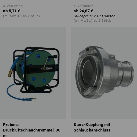
3
Varianten
4
Varianten
ab
5,71 €
ab
24,87 €
(m. MwSt.) ab 2 Stück
Grundpreis
:
2,49 €
/
Meter
(m. MwSt.) ab 2 Stück
Prebena
Storz-Kupplung mit
Druckluftschlauchtrommel, 30
Schlauchanschluss
m