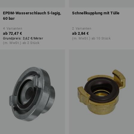
EPDM-Wasserschlauch 5-lagig,
Schnellkupplung mit Tülle
60 bar
4
Varianten
2
Varianten
ab
72,47 €
ab
2,84 €
Grundpreis
:
3,62 €
/
Meter
(m. MwSt.) ab 10 Stück
(m. MwSt.) ab 2 Stück