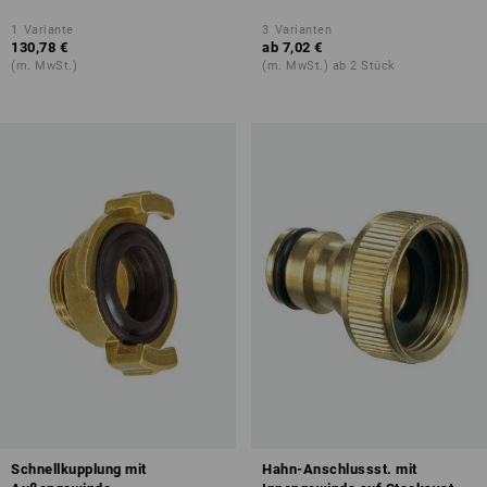
1
Variante
3
Varianten
130,78 €
ab
7,02 €
(m. MwSt.)
(m. MwSt.) ab 2 Stück
Schnellkupplung mit
Hahn-Anschlussst. mit