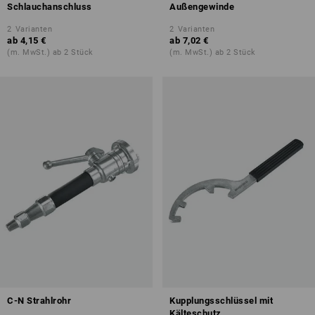
Schlauchanschluss
Außengewinde
2
Varianten
2
Varianten
ab
4,15 €
ab
7,02 €
(m. MwSt.) ab 2 Stück
(m. MwSt.) ab 2 Stück
C-N Strahlrohr
Kupplungsschlüssel mit
Kälteschutz