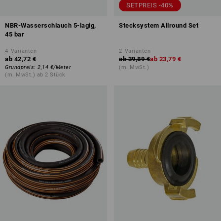
SETPREIS -40%
NBR-Wasserschlauch 5-lagig,
Stecksystem Allround Set
45 bar
4
Varianten
2
Varianten
ab
42,72 €
ab
39,89 €
ab
23,79 €
Grundpreis
:
2,14 €
/
Meter
(m. MwSt.)
(m. MwSt.) ab 2 Stück