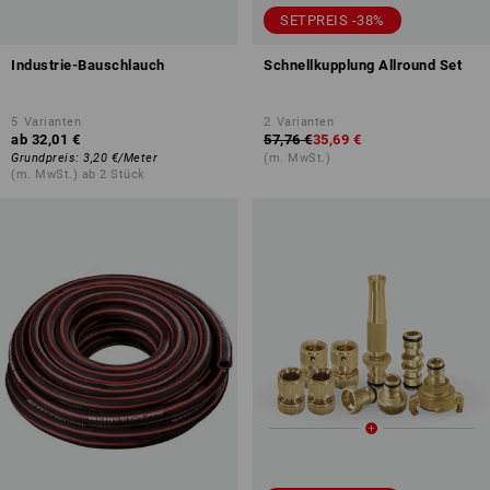
SETPREIS -38%
Industrie-Bauschlauch
Schnellkupplung Allround Set
5
Varianten
2
Varianten
ab
32,01 €
57,76 €
35,69 €
Grundpreis
:
3,20 €
/
Meter
(m. MwSt.)
(m. MwSt.) ab 2 Stück