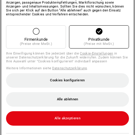
Anzeigen, passgenaue Produktempfehlungen, Marktforschung sowie
Anzeigen- und Inhaltsmessungen. Sollten Sie dies nicht wünschen, können
Sie sich per Klick auf den Button “Alle ablehnen” auch gegen den Einsatz
SERVICE
entsprechender Cookies und Verfahren entscheiden.
UNTERNEHMEN
Firmenkunde
Privatkunde
INFORMATIONEN
(Preise ohne MwSt.)
(Preise mit MwSt.)
Ihre Einwilligung können Sie jederzeit über die
Cookie-Einstellungen
in
ZAHLARTEN
unserer Datenschutzerklärung für die Zukunft widerrufen. Zudem können Sie
Ihre Auswahl unter "Cookies konfigurieren" individuell anpassen
Weitere Informationen siehe
Datenschutzerklärung
.
Cookies konfigurieren
Alle ablehnen
Strauss Deutschland
GmbH & Co. KG
Alle akzeptieren
Frankfurter Straße 98-108
63599 Biebergemünd