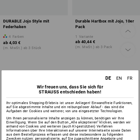
DURABLE Jojo Style mit
Durable Hartbox mit Jojo, 10er
Federhaken
Pack
4
Farben
1
Variante
ab
40,44 €
ab
4,03 €
(m. MwSt.) ab 3 Pack
(m. MwSt.) ab 3 Stück
Sie haben sich bereits 2 von 2 Artikeln angesehen.
DE
EN
FR
Wir freuen uns, dass Sie sich für
STRAUSS entschieden haben!
Ihr optimales Shopping-Erlebnis ist unser Anliegen! Einwandfreie Funktionen,
auf Sie abgestimmte Inhalte und ein reibungsloser Ablauf - das sind die
Aufgaben der Cookies und weiterer, von uns eingesetzter Technologien.
Um Ihnen personalisierte Inhalte anzeigen zu können, benötigen wir Ihre
Einwilligung. Wenn Sie auf den Button „Alle akzeptieren“ klicken, werden wir
anhand von Cookies und weiteren (auch KI-gestützten) Verfahren
Informationen über Ihre Interaktionen auf unserer Internetseite sowie Daten
SERVICE 0 60 50 / 97 10 12
aus dem Bestellprozess erfassen und diese insbesondere zu folgenden
Zwecken nutzen: personalisierte, auf Sie zugeschnittene Angebote und