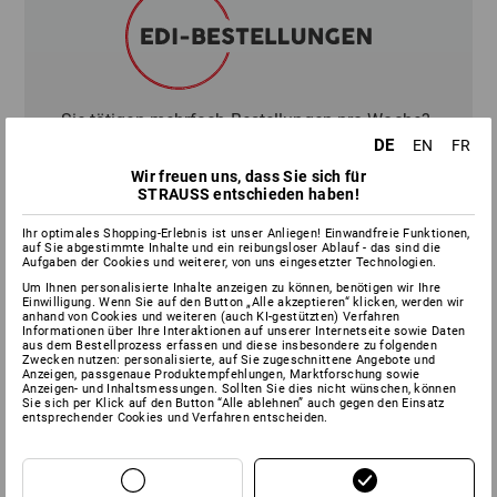
Sie tätigen mehrfach Bestellungen pro Woche?
Dann macht eine EDI-Übertragung Ihrer
DE
EN
FR
Bestellungen Sinn. Wir sind imstande, die am
Wir freuen uns, dass Sie sich für
Markt üblichen Formate zu verarbeiten.
STRAUSS entschieden haben!
Ihr optimales Shopping-Erlebnis ist unser Anliegen! Einwandfreie Funktionen,
Das sind zum Beispiel:
auf Sie abgestimmte Inhalte und ein reibungsloser Ablauf - das sind die
Aufgaben der Cookies und weiterer, von uns eingesetzter Technologien.
Um Ihnen personalisierte Inhalte anzeigen zu können, benötigen wir Ihre
XML / openTrans 1.0 oder 2.1
Einwilligung. Wenn Sie auf den Button „Alle akzeptieren“ klicken, werden wir
anhand von Cookies und weiteren (auch KI-gestützten) Verfahren
EDIfact
Informationen über Ihre Interaktionen auf unserer Internetseite sowie Daten
aus dem Bestellprozess erfassen und diese insbesondere zu folgenden
IDOC
Zwecken nutzen: personalisierte, auf Sie zugeschnittene Angebote und
CSV
Anzeigen, passgenaue Produktempfehlungen, Marktforschung sowie
Anzeigen- und Inhaltsmessungen. Sollten Sie dies nicht wünschen, können
cXML
Sie sich per Klick auf den Button “Alle ablehnen” auch gegen den Einsatz
entsprechender Cookies und Verfahren entscheiden.