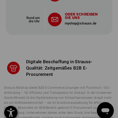
ODER SCHREIBEN
SIE UNS
Rund um
die Uhr
myshop@strauss.de
Digitale Beschaffung in Strauss-
Qualität: Zeitgemäßes B2B E-
Procurement
Strauss MyShop bietet B2B E-Commerce-Lösungen mit Punchout / OCI-
Anbindung – für Effizienz und Transparenz im Einkauf. In der modernen
Geschäftswelt ist die Digitalisierung von Einkaufsprozessen längst mehr
als ein Wettbewerbsvorteil – sie ist Grundvoraussetzung für effizientes
Arbeiten. Besonders im B2B-Bereich gewinnt E-Procurement zunehmend
an Bedeutung. Unternehmen stehen unter dem Druck, ihre Beschaffung
nicht nur kosteneffizient, sondern auch transparent, skalierbar und sicher