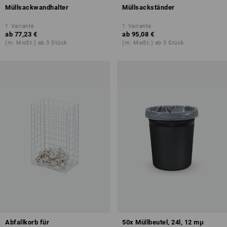
Müllsackwandhalter
Müllsackständer
1
Variante
1
Variante
ab
77,23 €
ab
95,08 €
(m. MwSt.) ab 3 Stück
(m. MwSt.) ab 3 Stück
Abfallkorb für
50x Müllbeutel, 24l, 12 mμ