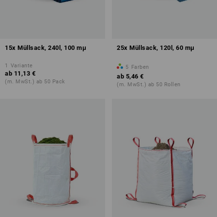
15x Müllsack, 240l, 100 mμ
25x Müllsack, 120l, 60 mμ
1
Variante
5
Farben
ab
11,13 €
ab
5,46 €
(m. MwSt.) ab 50 Pack
(m. MwSt.) ab 50 Rollen