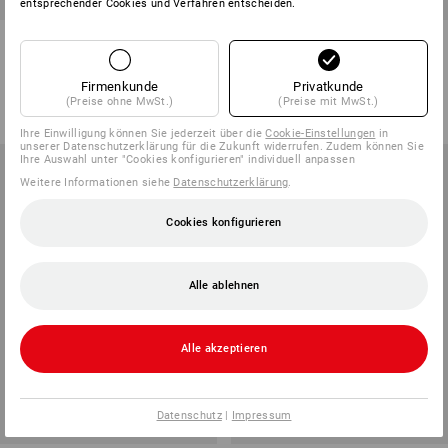
entsprechender Cookies und Verfahren entscheiden.
BIG BAG mini, 91 Liter
BIG BAG für Platten, 975 Liter
1
Variante
1
Variante
Firmenkunde
Privatkunde
ab
3,45 €
ab
11,78 €
(Preise ohne MwSt.)
(Preise mit MwSt.)
(m. MwSt.) ab 50 Stück
(m. MwSt.) ab 50 Stück
Ihre Einwilligung können Sie jederzeit über die
Cookie-Einstellungen
in
unserer Datenschutzerklärung für die Zukunft widerrufen. Zudem können Sie
Ihre Auswahl unter "Cookies konfigurieren" individuell anpassen
Weitere Informationen siehe
Datenschutzerklärung
.
Cookies konfigurieren
Alle ablehnen
Alle akzeptieren
Datenschutz
|
Impressum