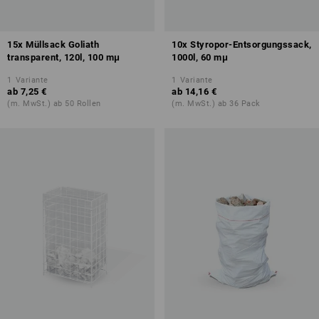
15x Müllsack Goliath
10x Styropor-Entsorgungssack,
transparent, 120l, 100 mμ
1000l, 60 mμ
1
Variante
1
Variante
ab
7,25 €
ab
14,16 €
(m. MwSt.) ab 50 Rollen
(m. MwSt.) ab 36 Pack