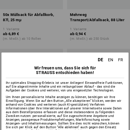
50x Müllsack für Abfallkorb,
Mehrweg
87l, 25 mμ
Transport/Abfallsack, 88 Liter
1
Variante
1
Variante
ab
6,89 €
ab
0,94 €
(m. MwSt.) ab 10 Rollen
(m. MwSt.) ab 250 Stück
DE
EN
FR
Wir freuen uns, dass Sie sich für
STRAUSS entschieden haben!
Ihr optimales Shopping-Erlebnis ist unser Anliegen! Einwandfreie Funktionen,
auf Sie abgestimmte Inhalte und ein reibungsloser Ablauf - das sind die
Aufgaben der Cookies und weiterer, von uns eingesetzter Technologien.
Um Ihnen personalisierte Inhalte anzeigen zu können, benötigen wir Ihre
Einwilligung. Wenn Sie auf den Button „Alle akzeptieren“ klicken, werden wir
anhand von Cookies und weiteren (auch KI-gestützten) Verfahren
Informationen über Ihre Interaktionen auf unserer Internetseite sowie Daten
aus dem Bestellprozess erfassen und diese insbesondere zu folgenden
Zwecken nutzen: personalisierte, auf Sie zugeschnittene Angebote und
Anzeigen, passgenaue Produktempfehlungen, Marktforschung sowie
Anzeigen- und Inhaltsmessungen. Sollten Sie dies nicht wünschen, können
Sie sich per Klick auf den Button “Alle ablehnen” auch gegen den Einsatz