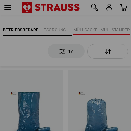
17
MÜLLSÄCKE | MÜLLENTSORGUNG
BETRIEBSBEDARF
MÜLLSÄCKE | MÜLLSTÄNDER
17