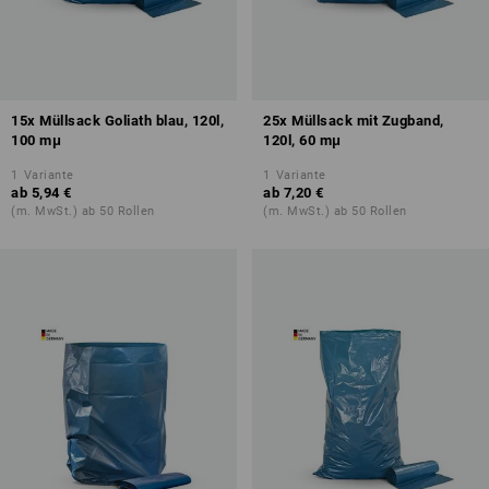
15x Müllsack Goliath blau, 120l,
25x Müllsack mit Zugband,
100 mμ
120l, 60 mμ
1
Variante
1
Variante
ab
5,94 €
ab
7,20 €
(m. MwSt.) ab 50 Rollen
(m. MwSt.) ab 50 Rollen