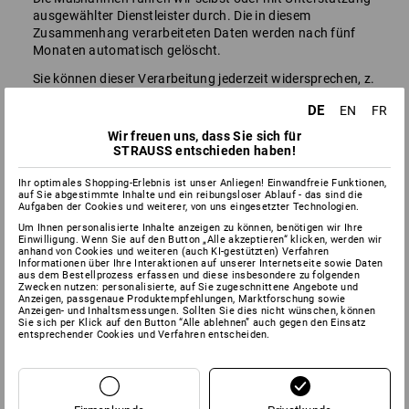
ausgewählter Dienstleister durch. Die in diesem
Zusammenhang verarbeiteten Daten werden nach fünf
Monaten automatisch gelöscht.
Sie können dieser Verarbeitung jederzeit widersprechen, z.
B. per E-Mail an
datenschutz@strauss.de
oder mit dem
DE
EN
FR
Zusatz „Datenschutz“ per Post an:
Wir freuen uns, dass Sie sich für
Strauss Deutschland GmbH & Co. KG
STRAUSS entschieden haben!
Frankfurter Straße 98-108
63599 Biebergemünd
Ihr optimales Shopping-Erlebnis ist unser Anliegen! Einwandfreie Funktionen,
auf Sie abgestimmte Inhalte und ein reibungsloser Ablauf - das sind die
Aufgaben der Cookies und weiterer, von uns eingesetzter Technologien.
Um Ihnen personalisierte Inhalte anzeigen zu können, benötigen wir Ihre
Einwilligung. Wenn Sie auf den Button „Alle akzeptieren“ klicken, werden wir
4.5 | Nutzung allgemeiner Dienste und Funktionen
anhand von Cookies und weiteren (auch KI-gestützten) Verfahren
Informationen über Ihre Interaktionen auf unserer Internetseite sowie Daten
Wenn Sie Funktionen und Dienste auf unserer Website
aus dem Bestellprozess erfassen und diese insbesondere zu folgenden
Zwecken nutzen: personalisierte, auf Sie zugeschnittene Angebote und
nutzen, verarbeiten wir die hierfür erforderlichen
Anzeigen, passgenaue Produktempfehlungen, Marktforschung sowie
personenbezogenen Daten, um Ihnen die jeweilige
Anzeigen- und Inhaltsmessungen. Sollten Sie dies nicht wünschen, können
Sie sich per Klick auf den Button “Alle ablehnen” auch gegen den Einsatz
Serviceleistung bereitzustellen und zu ermöglichen (z. B.
entsprechender Cookies und Verfahren entscheiden.
die Nutzung eines
Individualisierungs-/Veredelungsservices, mit dem
Produkte mit einem Unternehmenslogo versehen werden
können). Welche Daten konkret verarbeitet werden, hängt