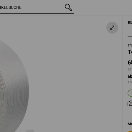
mit MwSt.
65,33 €
zzgl. Versandkosten
B
#
T
6
zz
ab
ab
Me