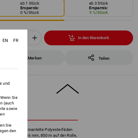
ab 1 Stück
ab 3 Stück
Ersparnis:
Ersparnis:
0
%/
Stück
9
%/
Stück
In den Warenkorb
EN
FR
Stück
Merken
Teilen
es und
. Wenn Sie
en (auch
eite sowie
HREIBUNG
ken
en Sie
 Heißkleber ummantelte Polyesterfäden
gegen den
ät.
Bandbreite 16 mm, 850 m auf der Rolle,