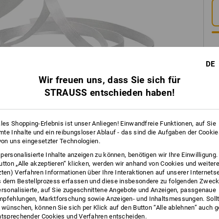
DE
Wir freuen uns, dass Sie sich für
STRAUSS entschieden haben!
ales Shopping-Erlebnis ist unser Anliegen! Einwandfreie Funktionen, auf Sie
INFO
te Inhalte und ein reibungsloser Ablauf - das sind die Aufgaben der Cooki
 von uns eingesetzter Technologien.
personalisierte Inhalte anzeigen zu können, benötigen wir Ihre Einwilligung
utton „Alle akzeptieren“ klicken, werden wir anhand von Cookies und weiter
zten) Verfahren Informationen über Ihre Interaktionen auf unserer Internets
BESC
 dem Bestellprozess erfassen und diese insbesondere zu folgenden Zwec
ersonalisierte, auf Sie zugeschnittene Angebote und Anzeigen, passgenaue
pfehlungen, Marktforschung sowie Anzeigen- und Inhaltsmessungen. Sollt
Weißes Textil-Umreifungsband, durch
t wünschen, können Sie sich per Klick auf den Button “Alle ablehnen” auch 
passend für tragbares Handabrollger
ntsprechender Cookies und Verfahren entscheiden.