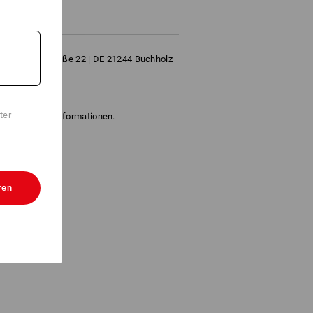
 Hanomagstraße 22 | DE 21244 Buchholz
ing.com
ter
" für weitere Informationen.
ren