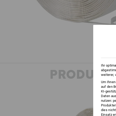
Ihr optim
PRODUKT
abgestimm
weiterer,
Um Ihnen 
auf den B
KI-gestüt
Daten aus
nutzen: p
Produktem
dies nich
Einsatz e