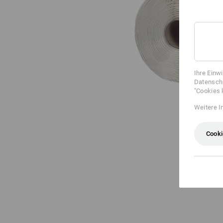
Ihre Einw
Datenschu
"Cookies 
Weitere I
Cooki