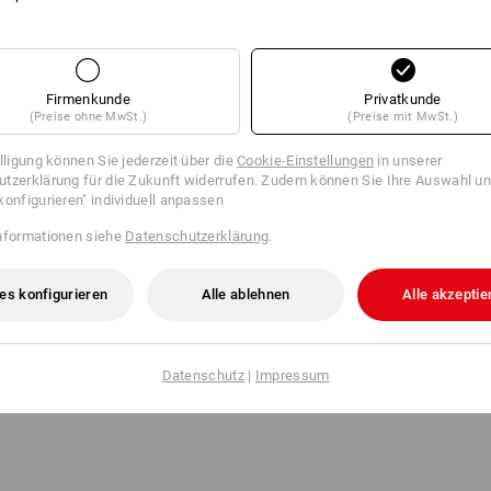
450 kg Reißkraft,
Kern von Ø 76 mm.
Herstellerinformation:
LINDER GmbH |
Firmenkunde
Privatkunde
in der Nordheide | info@linder-strapp
(Preise ohne MwSt.)
(Preise mit MwSt.)
illigung können Sie jederzeit über die
Cookie-Einstellungen
in unserer
tzerklärung für die Zukunft widerrufen. Zudem können Sie Ihre Auswahl un
Klicken Sie auf den Button "Datenblatt
konfigurieren" individuell anpassen
Datenblatt
nformationen siehe
Datenschutzerklärung
.
es konfigurieren
Alle ablehnen
Alle akzeptie
Datenschutz
|
Impressum