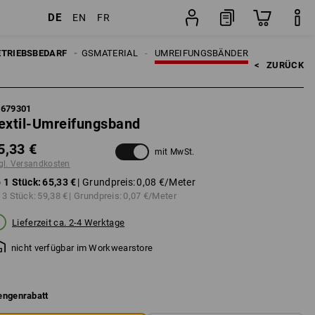
DE
EN
FR
Stück
ETRIEBSBEDARF
VERPACKUNGSMATERIAL
UMREIFUNGSBÄNDER
<   
ZURÜCK
1679301
extil-Umreifungsband
5,33 €
mit MwSt.
gl. Versandkosten
 1 Stück:
65,33 €
| Grundpreis:
0,08 €
/Meter
 3 Stück:
59,38 €
| Grundpreis:
0,07 €
/Meter
Lieferzeit ca. 2-4 Werktage
nicht verfügbar im Workwearstore
ngenrabatt