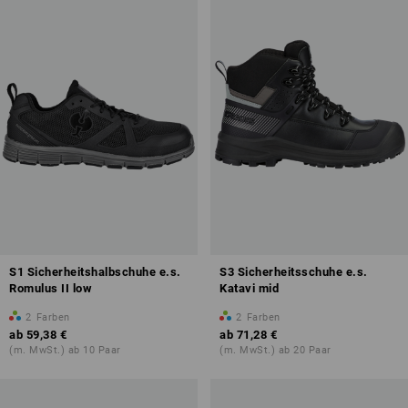
S1 Sicherheitshalbschuhe e.s.
S3 Sicherheitsschuhe e.s.
Romulus II low
Katavi mid
2
Farben
2
Farben
ab
59,38 €
ab
71,28 €
(m. MwSt.) ab 10 Paar
(m. MwSt.) ab 20 Paar