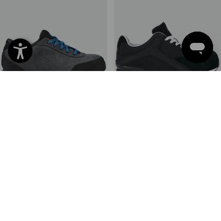
S7L Sicherheitshalbschuhe e.s.
S1PS Sicherheitsschuhe e.s.
Thyone II
Sutur
6
Farben
8
Farben
ab
110,55 €
ab
76,04 €
(m. MwSt.) ab 10 Paar
(m. MwSt.) ab 20 Paar