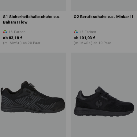
S1 Sicherheitshalbschuhe e.s.
O2 Berufsschuhe e.s. Minkar II
Baham II low
13
Farben
15
Farben
ab
83,18 €
ab
101,03 €
(m. MwSt.) ab 20 Paar
(m. MwSt.) ab 10 Paar