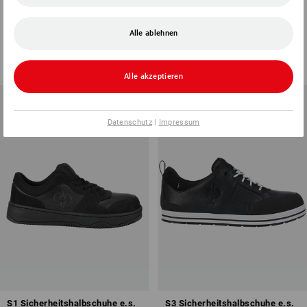
S7S Sicherheitsschuhe e.s.
S1 Sicherheitsschuhe e.s.
Altadena low
Brooklyn low
Alle ablehnen
3
Farben
7
Farben
ab
101,03 €
ab
65,33 €
(m. MwSt.) ab 10 Paar
(m. MwSt.) ab 10 Paar
Alle akzeptieren
Datenschutz
|
Impressum
S1 Sicherheitshalbschuhe e.s.
S3 Sicherheitshalbschuhe e.s.