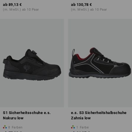
ab
89,13 €
ab
130,78 €
(m. MwSt.) ab 10 Paar
(m. MwSt.) ab 10 Paar
S1 Sicherheitsschuhe e.s.
e.s. S3 Sicherheitshalbschuhe
Nakuru low
Zahnia low
8
Farben
1
Farbe