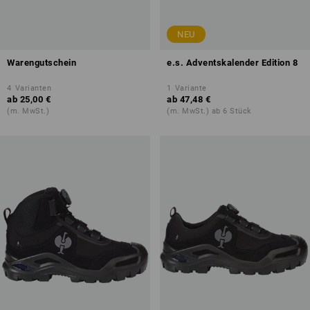
NEU
Warengutschein
e.s. Adventskalender Edition 8
4
Varianten
1
Variante
ab
25,00 €
ab
47,48 €
(m. MwSt.)
(m. MwSt.) ab 6 Stück