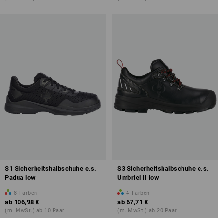
S1 Sicherheitshalbschuhe e.s.
S3 Sicherheitshalbschuhe e.s.
Padua low
Umbriel II low
8
Farben
4
Farben
ab
106,98 €
ab
67,71 €
(m. MwSt.) ab 10 Paar
(m. MwSt.) ab 20 Paar