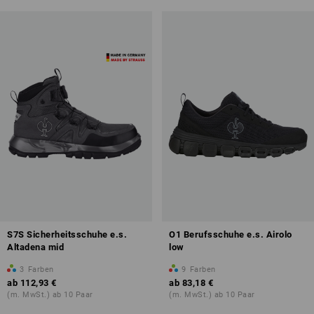
S7S Sicherheitsschuhe e.s.
O1 Berufsschuhe e.s. Airolo
Altadena mid
low
3
Farben
9
Farben
ab
112,93 €
ab
83,18 €
(m. MwSt.) ab 10 Paar
(m. MwSt.) ab 10 Paar