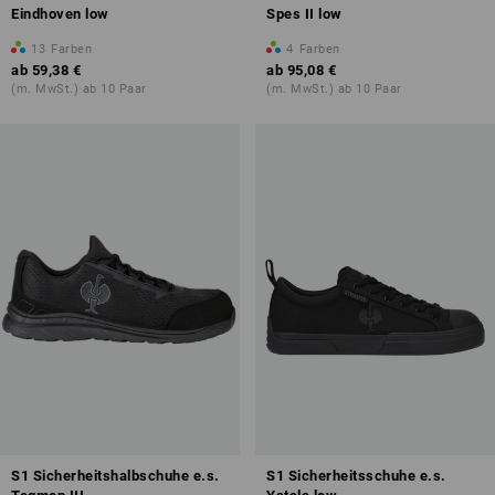
Eindhoven low
Spes II low
13
Farben
4
Farben
ab
59,38 €
ab
95,08 €
(m. MwSt.) ab 10 Paar
(m. MwSt.) ab 10 Paar
S1 Sicherheitshalbschuhe e.s.
S1 Sicherheitsschuhe e.s.