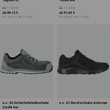
Tegmen III
Yatala low
9
Farben
8
Farben
ab
89,13 €
ab
51,05 €
(m. MwSt.) ab 10 Paar
(m. MwSt.) ab 10 Paar
e.s. S3 Sicherheitshalbschuhe
e.s. O1 Berufsschuhe Asterope
Zardik low