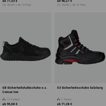
ab
77,23 €
ab
96,27 €
(m. MwSt.) ab 10 Paar
(m. MwSt.) ab 10 Paar
SB Sicherheitshalbschuhe e.s.
S3 Sicherheitsschuhe Salzburg
Comoe low
13
Farben
1
Farbe
ab
95,08 €
ab
71,28 €