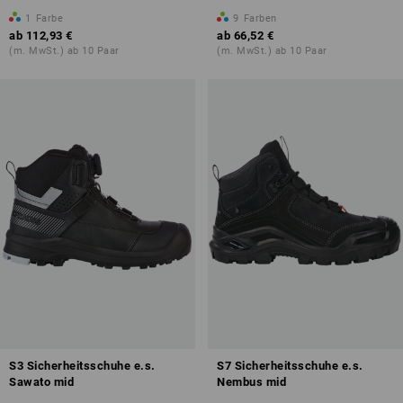
1
Farbe
9
Farben
ab
112,93 €
ab
66,52 €
(m. MwSt.) ab 10 Paar
(m. MwSt.) ab 10 Paar
S3 Sicherheitsschuhe e.s.
S7 Sicherheitsschuhe e.s.
Sawato mid
Nembus mid