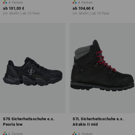
4
Farben
4
Farben
ab
101,03 €
ab
104,60 €
(m. MwSt.) ab 10 Paar
(m. MwSt.) ab 10 Paar
S7S Sicherheitsschuhe e.s.
S7L Sicherheitsschuhe e.s.
Peoria low
Alrakis II mid
6
Farben
5
Farben