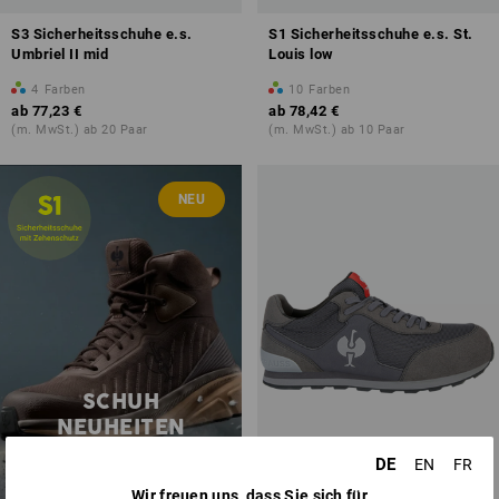
S3 Sicherheitsschuhe e.s.
S1 Sicherheitsschuhe e.s. St.
Umbriel II mid
Louis low
4
Farben
10
Farben
ab
77,23 €
ab
78,42 €
(m. MwSt.) ab 20 Paar
(m. MwSt.) ab 10 Paar
NEU
SCHUH
NEUHEITEN
DE
EN
FR
jetzt entdecken
Wir freuen uns, dass Sie sich für