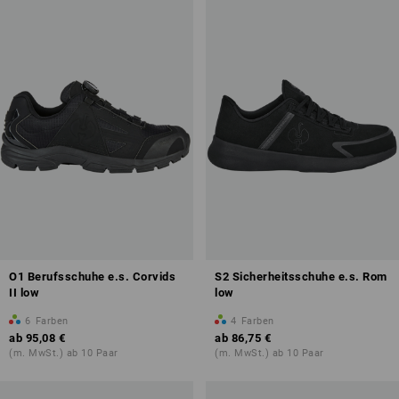
O1 Berufsschuhe e.s. Corvids
S2 Sicherheitsschuhe e.s. Rom
II low
low
6
Farben
4
Farben
ab
95,08 €
ab
86,75 €
(m. MwSt.) ab 10 Paar
(m. MwSt.) ab 10 Paar