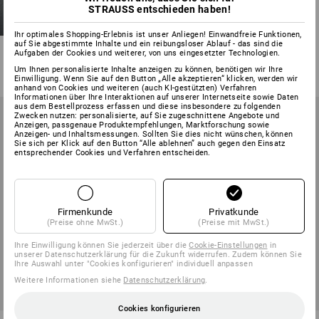
STRAUSS entschieden haben!
S1 Sicherheitshalbschuhe e.s.
Sirius II
Ihr optimales Shopping-Erlebnis ist unser Anliegen! Einwandfreie Funktionen,
auf Sie abgestimmte Inhalte und ein reibungsloser Ablauf - das sind die
8
Farben
Aufgaben der Cookies und weiterer, von uns eingesetzter Technologien.
ab
71,28 €
Um Ihnen personalisierte Inhalte anzeigen zu können, benötigen wir Ihre
(m. MwSt.) ab 10 Paar
Einwilligung. Wenn Sie auf den Button „Alle akzeptieren“ klicken, werden wir
anhand von Cookies und weiteren (auch KI-gestützten) Verfahren
Informationen über Ihre Interaktionen auf unserer Internetseite sowie Daten
aus dem Bestellprozess erfassen und diese insbesondere zu folgenden
Zwecken nutzen: personalisierte, auf Sie zugeschnittene Angebote und
Anzeigen, passgenaue Produktempfehlungen, Marktforschung sowie
Anzeigen- und Inhaltsmessungen. Sollten Sie dies nicht wünschen, können
Sie sich per Klick auf den Button “Alle ablehnen” auch gegen den Einsatz
entsprechender Cookies und Verfahren entscheiden.
Firmenkunde
Privatkunde
(Preise ohne MwSt.)
(Preise mit MwSt.)
Ihre Einwilligung können Sie jederzeit über die
Cookie-Einstellungen
in
unserer Datenschutzerklärung für die Zukunft widerrufen. Zudem können Sie
Ihre Auswahl unter "Cookies konfigurieren" individuell anpassen
Weitere Informationen siehe
Datenschutzerklärung
.
Cookies konfigurieren