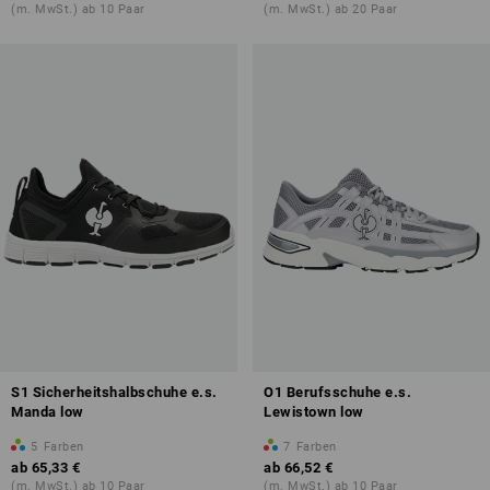
(m. MwSt.) ab 10 Paar
(m. MwSt.) ab 20 Paar
S1 Sicherheitshalbschuhe e.s.
O1 Berufsschuhe e.s.
Manda low
Lewistown low
5
Farben
7
Farben
ab
65,33 €
ab
66,52 €
(m. MwSt.) ab 10 Paar
(m. MwSt.) ab 10 Paar