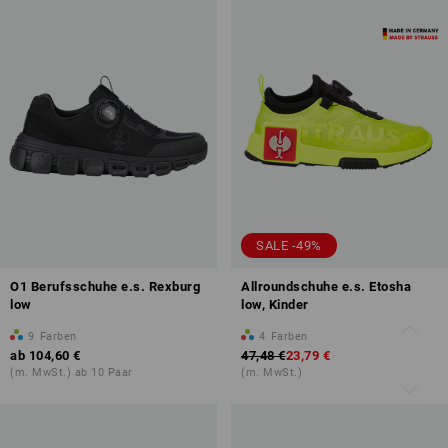
SALE -49%
O1 Berufsschuhe e.s. Rexburg
Allroundschuhe e.s. Etosha
low
low, Kinder
9
Farben
4
Farben
ab
104,60 €
47,48 €
23,79 €
(m. MwSt.) ab 10 Paar
(m. MwSt.)