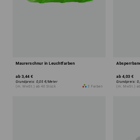
Maurerschnur in Leuchtfarben
Absperrban
ab
3,44 €
ab
4,03 €
Grundpreis
:
0,05 €
/
Meter
Grundpreis
:
0
(m. MwSt.) ab 40 Stück
3
Farben
(m. MwSt.) a