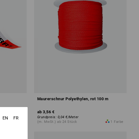
Maurerschnur Polyethylen, rot 100 m
ab
3,56 €
Grundpreis
:
0,04 €
/
Meter
EN
FR
1
Variante
(m. MwSt.) ab 24 Stück
1
Farbe