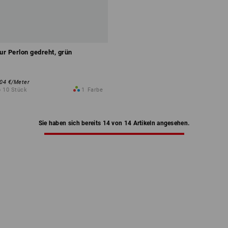
r Perlon gedreht, grün
,04 €
/
Meter
b 10 Stück
1
Farbe
Sie haben sich bereits 14 von 14 Artikeln angesehen.