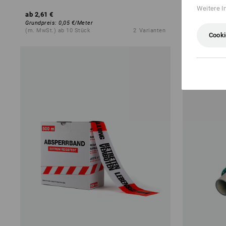
Weitere I
ab
2,61 €
ab
1,54 €
Grundpreis
:
0,05 €
/
Meter
Grundpreis
:
0
(m. MwSt.) ab 10 Stück
2
Varianten
(m. MwSt.) a
Cooki