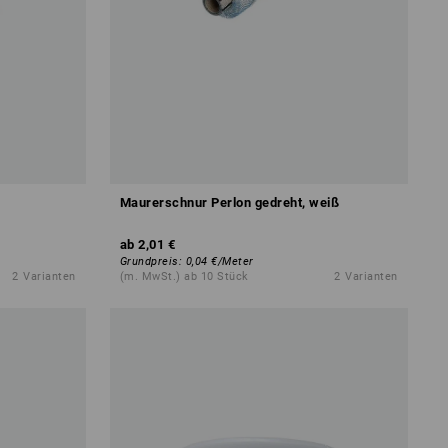
Maurerschnur Perlon gedreht, weiß
ab
2,01 €
Grundpreis
:
0,04 €
/
Meter
2
Varianten
(m. MwSt.) ab 10 Stück
2
Varianten