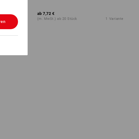
ab
7,72 €
1
Farbe
(m. MwSt.) ab 20 Stück
1
Variante
ren