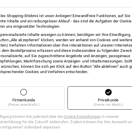
ales Shopping-Erlebnis ist unser Anliegen! Einwandfreie Funktionen, auf Sie
te Inhalte und ein reibungsloser Ablauf - das sind die Aufgaben der Cooki
 von uns eingesetzter Technologien.
personalisierte Inhalte anzeigen zu können, benötigen wir Ihre Einwilligung
utton „Alle akzeptieren“ klicken, werden wir anhand von Cookies und weiter
zten) Verfahren Informationen über Ihre Interaktionen auf unserer Internets
 dem Bestellprozess erfassen und diese insbesondere zu folgenden Zwec
ersonalisierte, auf Sie zugeschnittene Angebote und Anzeigen, passgenaue
pfehlungen, Marktforschung sowie Anzeigen- und Inhaltsmessungen. Sollt
t wünschen, können Sie sich per Klick auf den Button “Alle ablehnen” auch 
ntsprechender Cookies und Verfahren entscheiden.
Firmenkunde
Privatkunde
(Preise ohne MwSt.)
(Preise mit MwSt.)
illigung können Sie jederzeit über die
Cookie-Einstellungen
in unserer
tzerklärung für die Zukunft widerrufen. Zudem können Sie Ihre Auswahl un
konfigurieren" individuell anpassen
r Polyethylen, rot 50 m
Maurerschnur Polyethylen, grün