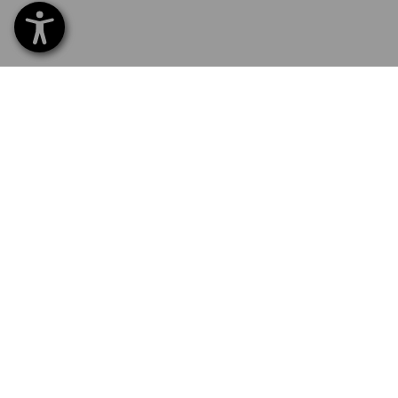
SERVICE 0 60 50 / 97 10 12
SERV
Hom
Liefe
NEWSLETTER-ANMELDUNG
Umta
Beza
STRAUSS FOLGEN
Katal
Logos
E-Pr
Newsl
SPRACHAUSWAHL