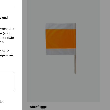
es und
. Wenn Sie
en (auch
eite sowie
ken
en Sie
gegen den
ter
Warnflagge