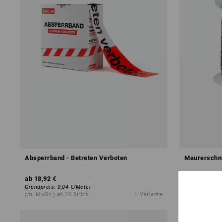
Absperrband - Betreten Verboten
Maurerschn
ab
18,92 €
ab
2,96 €
Grundpreis
:
0,04 €
/
Meter
Grundpreis
:
0
(m. MwSt.) ab 20 Stück
1
Variante
(m. MwSt.) a