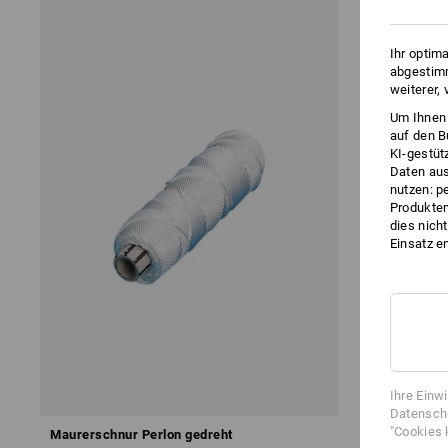
Ihr optim
abgestimm
weiterer,
Um Ihnen 
auf den B
KI-gestüt
Daten aus
nutzen: p
Produktem
dies nich
Einsatz e
Ihre Einw
Datenschu
"Cookies 
Maurerschnur Perlon gedreht
Maurerschnu