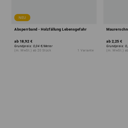
NEU
Absperrband - Holzfällung Lebensgefahr
Maurerschnu
ab
18,92 €
ab
2,25 €
Grundpreis
:
0,04 €
/
Meter
Grundpreis
:
0
(m. MwSt.) ab 20 Stück
1
Variante
(m. MwSt.) a