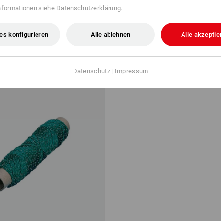
nformationen siehe
Datenschutzerklärung
.
ab
2,01 €
,03 €
/
Meter
Grundpreis
:
0,04 €
/
Meter
b 48 Stück
3
Varianten
(m. MwSt.) ab 48 Stück
es konfigurieren
Alle ablehnen
Alle akzeptie
Datenschutz
|
Impressum