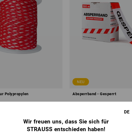
NEU
ur Polypropylen
Absperrband - Gesperrt
ab
18,92 €
,06 €
/
Meter
Grundpreis
:
0,04 €
/
Meter
DE
b 24 Stück
2
Farben
(m. MwSt.) ab 20 Stück
Wir freuen uns, dass Sie sich für
STRAUSS entschieden haben!