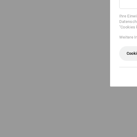
Ihre Einw
Datenschu
"Cookies 
Weitere I
Cooki