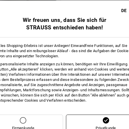
DE
Wir freuen uns, dass Sie sich für
STRAUSS entschieden haben!
ales Shopping-Erlebnis ist unser Anliegen! Einwandfreie Funktionen, auf Sie
te Inhalte und ein reibungsloser Ablauf - das sind die Aufgaben der Cooki
 von uns eingesetzter Technologien.
sette mit Geldscheinbügeln
personalisierte Inhalte anzeigen zu können, benötigen wir Ihre Einwilligung
utton „Alle akzeptieren“ klicken, werden wir anhand von Cookies und weiter
zten) Verfahren Informationen über Ihre Interaktionen auf unserer Internets
 dem Bestellprozess erfassen und diese insbesondere zu folgenden Zwec
 3 Stück
1
Farbe
ersonalisierte, auf Sie zugeschnittene Angebote und Anzeigen, passgenaue
pfehlungen, Marktforschung sowie Anzeigen- und Inhaltsmessungen. Sollt
t wünschen, können Sie sich per Klick auf den Button “Alle ablehnen” auch 
Sie haben sich bereits 2 von 2 Artikeln angesehen.
ntsprechender Cookies und Verfahren entscheiden.
Firmenkunde
Privatkunde