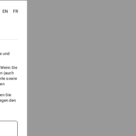
EN
FR
es und
. Wenn Sie
en (auch
eite sowie
ken
en Sie
gegen den