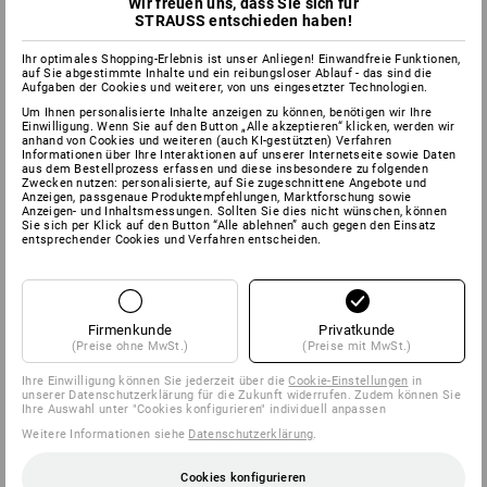
Wir freuen uns, dass Sie sich für
STRAUSS entschieden haben!
Ihr optimales Shopping-Erlebnis ist unser Anliegen! Einwandfreie Funktionen,
auf Sie abgestimmte Inhalte und ein reibungsloser Ablauf - das sind die
Aufgaben der Cookies und weiterer, von uns eingesetzter Technologien.
Um Ihnen personalisierte Inhalte anzeigen zu können, benötigen wir Ihre
Einwilligung. Wenn Sie auf den Button „Alle akzeptieren“ klicken, werden wir
anhand von Cookies und weiteren (auch KI-gestützten) Verfahren
Informationen über Ihre Interaktionen auf unserer Internetseite sowie Daten
aus dem Bestellprozess erfassen und diese insbesondere zu folgenden
Zwecken nutzen: personalisierte, auf Sie zugeschnittene Angebote und
Anzeigen, passgenaue Produktempfehlungen, Marktforschung sowie
Anzeigen- und Inhaltsmessungen. Sollten Sie dies nicht wünschen, können
Sie sich per Klick auf den Button “Alle ablehnen” auch gegen den Einsatz
entsprechender Cookies und Verfahren entscheiden.
Firmenkunde
Privatkunde
(Preise ohne MwSt.)
(Preise mit MwSt.)
Ihre Einwilligung können Sie jederzeit über die
Cookie-Einstellungen
in
unserer Datenschutzerklärung für die Zukunft widerrufen. Zudem können Sie
Ihre Auswahl unter "Cookies konfigurieren" individuell anpassen
Weitere Informationen siehe
Datenschutzerklärung
.
Cookies konfigurieren