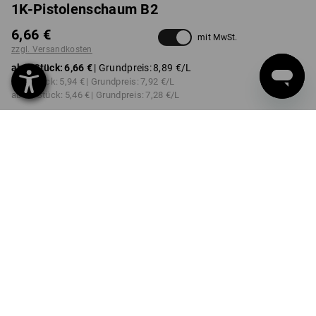
1K-Pistolenschaum B2
6,66 €
mit MwSt.
zzgl. Versandkosten
ab 1 Stück:
6,66 €
| Grundpreis:
8,89 €
/L
ab 3 Stück:
5,94 €
| Grundpreis:
7,92 €
/L
ab 12 Stück:
5,46 €
| Grundpreis:
7,28 €
/L
nicht verfügbar im
Lieferzeit ca. 2-4 Werktage
Workwearstore
AUSFÜHRUNG
750 ml
Mengenrabatt
ab 1 Stück
ab 3 Stück
ab 12 Stück
Ersparnis:
Ersparnis:
Ersparnis:
0
%/
Stück
11
%/
Stück
18
%/
Stück