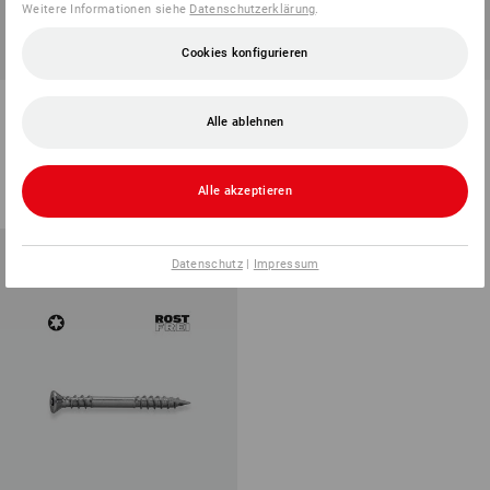
Weitere Informationen siehe
Datenschutzerklärung
.
Cookies konfigurieren
SALE -40%
Bohrschraube DIN 7504 O-H
Universalschraube plus mit
mit Senkkopf
Senkkopf VG, vz
Alle ablehnen
17
Varianten
16
Varianten
ab
11,31 €
ab
6,77 €
ab
2,02 €
(m. MwSt.)
Alle akzeptieren
(m. MwSt.) ab 10 Pack
Datenschutz
|
Impressum