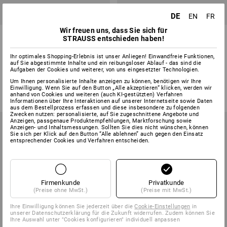
SETPREIS -18%
SETPREIS -15%
DE
EN
FR
Wir freuen uns, dass Sie sich für
Test-Set Handwerk
Test-Set"5-
STRAUSS entschieden haben!
Universalschraube-Plus
6"Universalschraube -Plus
Senkopf
Senkopf, vz
Ihr optimales Shopping-Erlebnis ist unser Anliegen! Einwandfreie Funktionen,
auf Sie abgestimmte Inhalte und ein reibungsloser Ablauf - das sind die
1
Variante
1
Variante
Aufgaben der Cookies und weiterer, von uns eingesetzter Technologien.
168,36 €
136,73 €
52,12 €
43,91 €
Um Ihnen personalisierte Inhalte anzeigen zu können, benötigen wir Ihre
(m. MwSt.)
(m. MwSt.)
Einwilligung. Wenn Sie auf den Button „Alle akzeptieren“ klicken, werden wir
anhand von Cookies und weiteren (auch KI-gestützten) Verfahren
Informationen über Ihre Interaktionen auf unserer Internetseite sowie Daten
aus dem Bestellprozess erfassen und diese insbesondere zu folgenden
Zwecken nutzen: personalisierte, auf Sie zugeschnittene Angebote und
Anzeigen, passgenaue Produktempfehlungen, Marktforschung sowie
Anzeigen- und Inhaltsmessungen. Sollten Sie dies nicht wünschen, können
Sie sich per Klick auf den Button “Alle ablehnen” auch gegen den Einsatz
entsprechender Cookies und Verfahren entscheiden.
Firmenkunde
Privatkunde
(Preise ohne MwSt.)
(Preise mit MwSt.)
Ihre Einwilligung können Sie jederzeit über die
Cookie-Einstellungen
in
unserer Datenschutzerklärung für die Zukunft widerrufen. Zudem können Sie
Ihre Auswahl unter "Cookies konfigurieren" individuell anpassen