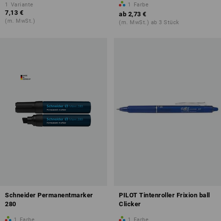
1
Variante
1
Farbe
7,13 €
ab
2,73 €
(m. MwSt.)
(m. MwSt.) ab 3 Stück
Schneider Permanentmarker
PILOT Tintenroller Frixion ball
280
Clicker
1
Farbe
1
Farbe