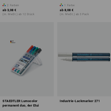
2
Farben
1
Farbe
ab
3,08 €
ab
8,08 €
(m. MwSt.) ab 12 Stück
(m. MwSt.) ab 3 Pack
STAEDTLER Lumocolor
Industrie-Lackmarker 271
permanent duo, 4er Etui