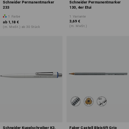
Schneider Permanentmarker
Schneider Permanentmarker
233
130, 4er Etui
1
Farbe
1
Variante
3,69 €
ab
1,18 €
(m. MwSt.)
(m. MwSt.) ab 30 Stück
Schneider Kugelschreiber K3,
Faber Castell Bleistift Grip