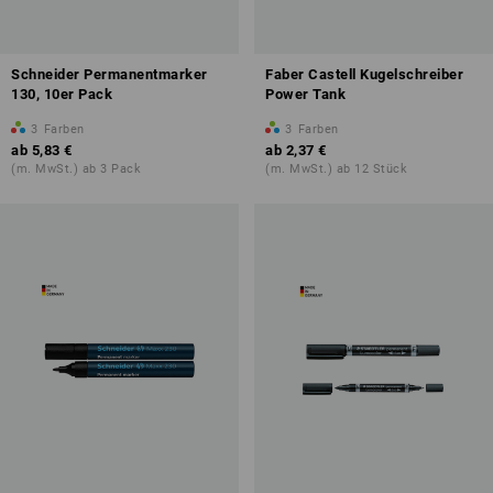
Schneider Permanentmarker
Faber Castell Kugelschreiber
130, 10er Pack
Power Tank
3
Farben
3
Farben
ab
5,83 €
ab
2,37 €
(m. MwSt.) ab 3 Pack
(m. MwSt.) ab 12 Stück