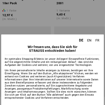
10er Pack
2001
1
Farbe
1
Variante
9,40 €
12,97 €
(m. MwSt.)
(m. MwSt.)
DE
EN
FR
Wir freuen uns, dass Sie sich für
STRAUSS entschieden haben!
Ihr optimales Shopping-Erlebnis ist unser Anliegen! Einwandfreie Funktionen,
auf Sie abgestimmte Inhalte und ein reibungsloser Ablauf - das sind die
Aufgaben der Cookies und weiterer, von uns eingesetzter Technologien.
Um Ihnen personalisierte Inhalte anzeigen zu können, benötigen wir Ihre
Einwilligung. Wenn Sie auf den Button „Alle akzeptieren“ klicken, werden wir
anhand von Cookies und weiteren (auch KI-gestützten) Verfahren
Informationen über Ihre Interaktionen auf unserer Internetseite sowie Daten
aus dem Bestellprozess erfassen und diese insbesondere zu folgenden
Zwecken nutzen: personalisierte, auf Sie zugeschnittene Angebote und
Anzeigen, passgenaue Produktempfehlungen, Marktforschung sowie
Anzeigen- und Inhaltsmessungen. Sollten Sie dies nicht wünschen, können
Sie sich per Klick auf den Button “Alle ablehnen” auch gegen den Einsatz
entsprechender Cookies und Verfahren entscheiden.
STAEDTLER Lumocolor
Fineliner Point 88, Etuis