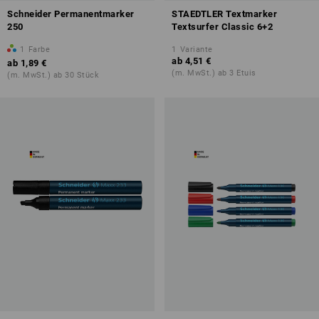
Schneider Permanentmarker
STAEDTLER Textmarker
250
Textsurfer Classic 6+2
1
Farbe
1
Variante
ab
4,51 €
ab
1,89 €
(m. MwSt.) ab 3 Etuis
(m. MwSt.) ab 30 Stück