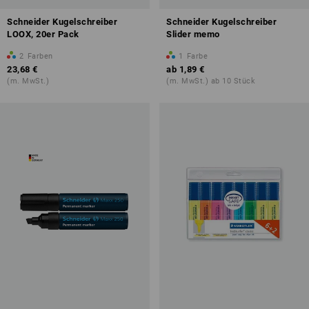
Schneider Kugelschreiber
Schneider Kugelschreiber
LOOX, 20er Pack
Slider memo
2
Farben
1
Farbe
23,68 €
ab
1,89 €
(m. MwSt.)
(m. MwSt.) ab 10 Stück