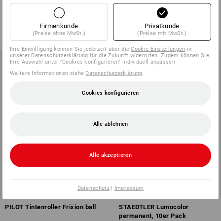
permanent, 4er Etui
3
Varianten
2
Varianten
ab
4,63 €
ab
3,92 €
Firmenkunde
Privatkunde
(m. MwSt.)
(m. MwSt.) ab 3 Etuis
(Preise ohne MwSt.)
(Preise mit MwSt.)
Ihre Einwilligung können Sie jederzeit über die
Cookie-Einstellungen
in
unserer Datenschutzerklärung für die Zukunft widerrufen. Zudem können Sie
Ihre Auswahl unter "Cookies konfigurieren" individuell anpassen
Weitere Informationen siehe
Datenschutzerklärung
.
Cookies konfigurieren
Alle ablehnen
Alle akzeptieren
Datenschutz
|
Impressum
PILOT Tintenroller Frixion ball
STAEDTLER Lumocolor
permanent, 10er Pack