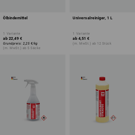
Ölbindemittel
Universalreiniger, 1 L
1
Variante
1
Variante
ab
22,49 €
ab
4,51 €
Grundpreis
:
2,25 €
/
kg
(m. MwSt.) ab 12 Stück
(m. MwSt.) ab 5 Säcke