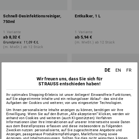
Schnell-Desinfektionsreiniger,
Entkalker, 1 L
750ml
1
Variante
1
Variante
ab
8,32 €
ab
5,94 €
Grundpreis
:
11,09 €
/
L
(m. MwSt.) ab 12 Stück
(m. MwSt.) ab 12 Stück
DE
EN
FR
Wir freuen uns, dass Sie sich für
STRAUSS entschieden haben!
Ihr optimales Shopping-Erlebnis ist unser Anliegen! Einwandfreie Funktionen,
auf Sie abgestimmte Inhalte und ein reibungsloser Ablauf - das sind die
Aufgaben der Cookies und weiterer, von uns eingesetzter Technologien.
Um Ihnen personalisierte Inhalte anzeigen zu können, benötigen wir Ihre
Einwilligung. Wenn Sie auf den Button „Alle akzeptieren“ klicken, werden wir
anhand von Cookies und weiteren (auch KI-gestützten) Verfahren
Informationen über Ihre Interaktionen auf unserer Internetseite sowie Daten
aus dem Bestellprozess erfassen und diese insbesondere zu folgenden
Zwecken nutzen: personalisierte, auf Sie zugeschnittene Angebote und
Anzeigen, passgenaue Produktempfehlungen, Marktforschung sowie
Anzeigen- und Inhaltsmessungen. Sollten Sie dies nicht wünschen, können