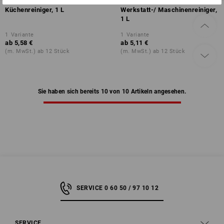
Küchenreiniger, 1 L
Werkstatt-/ Maschinenreiniger,
1 L
1
Variante
1
Variante
ab
5,58 €
ab
5,11 €
(m. MwSt.) ab 12 Stück
(m. MwSt.) ab 12 Stück
Sie haben sich bereits 10 von 10 Artikeln angesehen.
SERVICE 0 60 50 / 97 10 12
SERVICE