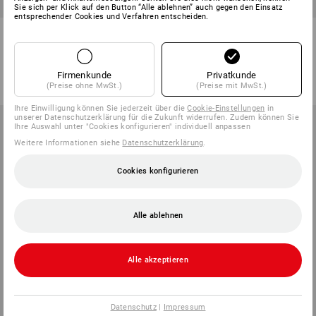
Sie sich per Klick auf den Button “Alle ablehnen” auch gegen den Einsatz
entsprechender Cookies und Verfahren entscheiden.
Sanitärreiniger, 1 L
Fußbodenreiniger, 1 L
1
Variante
1
Variante
ab
5,11 €
ab
5,94 €
Firmenkunde
Privatkunde
(m. MwSt.) ab 12 Stück
(m. MwSt.) ab 12 Stück
(Preise ohne MwSt.)
(Preise mit MwSt.)
Ihre Einwilligung können Sie jederzeit über die
Cookie-Einstellungen
in
unserer Datenschutzerklärung für die Zukunft widerrufen. Zudem können Sie
Ihre Auswahl unter "Cookies konfigurieren" individuell anpassen
Weitere Informationen siehe
Datenschutzerklärung
.
Cookies konfigurieren
Alle ablehnen
Alle akzeptieren
Datenschutz
|
Impressum