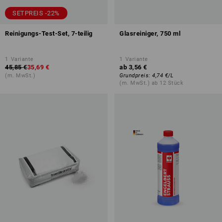
SETPREIS -22%
Reinigungs-Test-Set, 7-teilig
Glasreiniger, 750 ml
1
Variante
1
Variante
45,85 €
35,69 €
ab
3,56 €
(m. MwSt.)
Grundpreis
:
4,74 €
/
L
(m. MwSt.) ab 12 Stück