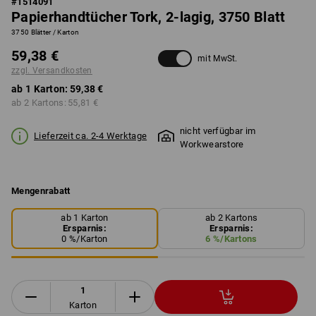
#
1514091
Papierhandtücher Tork, 2-lagig, 3750 Blatt
3750 Blätter / Karton
59,38 €
mit MwSt.
zzgl. Versandkosten
ab 1 Karton:
59,38 €
ab 2 Kartons:
55,81 €
nicht verfügbar im
Lieferzeit ca. 2-4 Werktage
Workwearstore
Mengenrabatt
ab 1 Karton
ab 2 Kartons
Ersparnis:
Ersparnis:
0
%/
Karton
6
%/
Kartons
Karton