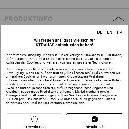
PRODUKTINFO
DE
EN
FR
BESCHREIBUNG
Wir freuen uns, dass Sie sich für
STRAUSS entschieden haben!
2-lagig mit einzigartiger Blattprägung dadurch guter
Trockenkomfort, Zickzackfalz. Passend für alle
Ihr optimales Shopping-Erlebnis ist unser Anliegen! Einwandfreie Funktionen,
auf Sie abgestimmte Inhalte und ein reibungsloser Ablauf - das sind die
Handtuchspender (Mindestbreite: 26 cm).
Aufgaben der Cookies und weiterer, von uns eingesetzter Technologien.
Farbe: grün.
Um Ihnen personalisierte Inhalte anzeigen zu können, benötigen wir Ihre
3.750 Blatt im Karton.
Einwilligung. Wenn Sie auf den Button „Alle akzeptieren“ klicken, werden wir
Maße in cm: 25 x 23
anhand von Cookies und weiteren (auch KI-gestützten) Verfahren
Informationen über Ihre Interaktionen auf unserer Internetseite sowie Daten
aus dem Bestellprozess erfassen und diese insbesondere zu folgenden
Zwecken nutzen: personalisierte, auf Sie zugeschnittene Angebote und
Anzeigen, passgenaue Produktempfehlungen, Marktforschung sowie
Anzeigen- und Inhaltsmessungen. Sollten Sie dies nicht wünschen, können
Herstellerinformation:
Essity Professional Hygiene Germany
Sie sich per Klick auf den Button “Alle ablehnen” auch gegen den Einsatz
entsprechender Cookies und Verfahren entscheiden.
GmbH | Sandhofer Strasse 176 | DE 68305 Mannheim |
info.deutschland@essity.com
Firmenkunde
Privatkunde