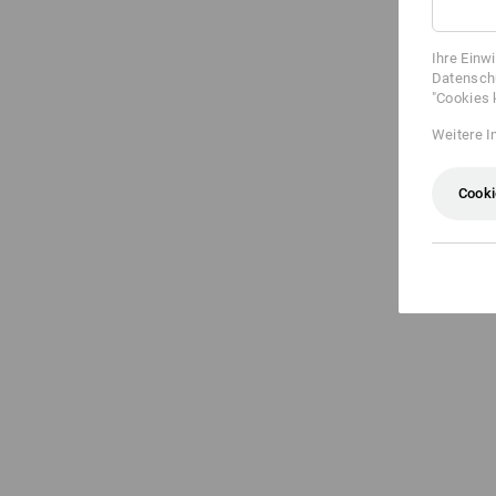
Ihre Einw
Datenschu
"Cookies 
Weitere I
Cooki