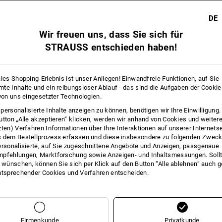
DE
Wir freuen uns, dass Sie sich für
STRAUSS entschieden haben!
ales Shopping-Erlebnis ist unser Anliegen! Einwandfreie Funktionen, auf Sie
te Inhalte und ein reibungsloser Ablauf - das sind die Aufgaben der Cooki
 von uns eingesetzter Technologien.
personalisierte Inhalte anzeigen zu können, benötigen wir Ihre Einwilligung
utton „Alle akzeptieren“ klicken, werden wir anhand von Cookies und weiter
zten) Verfahren Informationen über Ihre Interaktionen auf unserer Internets
 dem Bestellprozess erfassen und diese insbesondere zu folgenden Zwec
ersonalisierte, auf Sie zugeschnittene Angebote und Anzeigen, passgenaue
pfehlungen, Marktforschung sowie Anzeigen- und Inhaltsmessungen. Sollt
t wünschen, können Sie sich per Klick auf den Button “Alle ablehnen” auch 
Sie haben sich bereits 1 von 1 Artikel angesehen.
ntsprechender Cookies und Verfahren entscheiden.
Firmenkunde
Privatkunde