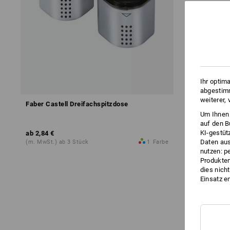
Ihr optim
abgestimm
weiterer,
Faber Castell Dreifachspitzdose
Um Ihnen 
auf den B
KI-gestüt
ab
2,84 €
Daten aus
(m. MwSt.) ab 3 Stück
1
Farbe
nutzen: p
Produktem
dies nich
Einsatz e