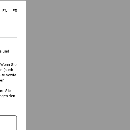
EN
FR
es und
. Wenn Sie
en (auch
eite sowie
ken
en Sie
gegen den