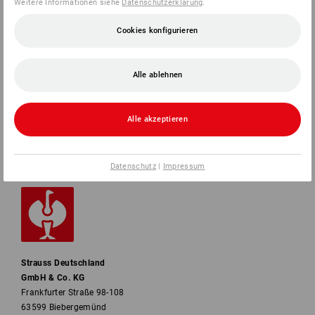
Weitere Informationen siehe
Datenschutzerklärung
.
Cookies konfigurieren
SERVICE
UNTERNEHMEN
Alle ablehnen
INFORMATIONEN
Alle akzeptieren
ZAHLARTEN
Datenschutz
|
Impressum
Strauss Deutschland
GmbH & Co. KG
Frankfurter Straße 98-108
63599 Biebergemünd