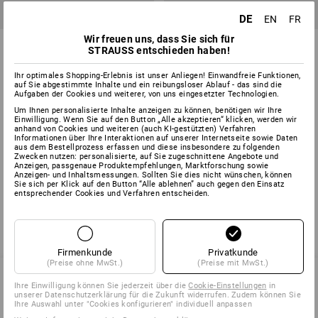
DE
EN
FR
Wir freuen uns, dass Sie sich für
Gewebe-Reparaturband
Gewebe-Klebeband
STRAUSS entschieden haben!
Standard
Ihr optimales Shopping-Erlebnis ist unser Anliegen! Einwandfreie Funktionen,
2
Varianten
7
Farben
auf Sie abgestimmte Inhalte und ein reibungsloser Ablauf - das sind die
ab
3,80 €
Aufgaben der Cookies und weiterer, von uns eingesetzter Technologien.
ab
4,87 €
Grundpreis
:
0,08 €
/
Meter
Grundpreis
:
0,19 €
/
Meter
Um Ihnen personalisierte Inhalte anzeigen zu können, benötigen wir Ihre
(m. MwSt.) ab 240 Stück
(m. MwSt.) ab 60 Stück
Einwilligung. Wenn Sie auf den Button „Alle akzeptieren“ klicken, werden wir
anhand von Cookies und weiteren (auch KI-gestützten) Verfahren
Informationen über Ihre Interaktionen auf unserer Internetseite sowie Daten
aus dem Bestellprozess erfassen und diese insbesondere zu folgenden
Zwecken nutzen: personalisierte, auf Sie zugeschnittene Angebote und
Sie haben sich bereits 4 von 4 Artikeln angesehen.
Anzeigen, passgenaue Produktempfehlungen, Marktforschung sowie
Anzeigen- und Inhaltsmessungen. Sollten Sie dies nicht wünschen, können
Sie sich per Klick auf den Button “Alle ablehnen” auch gegen den Einsatz
entsprechender Cookies und Verfahren entscheiden.
Firmenkunde
Privatkunde
(Preise ohne MwSt.)
(Preise mit MwSt.)
Ihre Einwilligung können Sie jederzeit über die
Cookie-Einstellungen
in
unserer Datenschutzerklärung für die Zukunft widerrufen. Zudem können Sie
SERVICE 0 60 50 / 97 10 12
Ihre Auswahl unter "Cookies konfigurieren" individuell anpassen