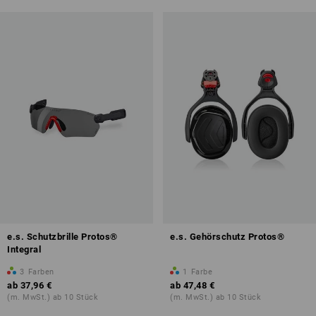
e.s. Schutzbrille Protos®
e.s. Gehörschutz Protos®
Integral
3
Farben
1
Farbe
ab
37,96 €
ab
47,48 €
(m. MwSt.) ab 10 Stück
(m. MwSt.) ab 10 Stück