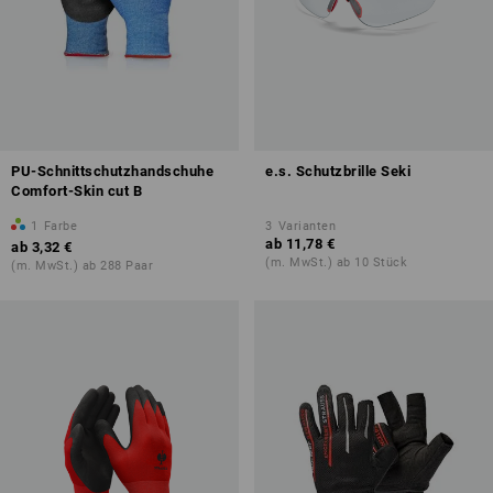
PU-Schnittschutzhandschuhe
e.s. Schutzbrille Seki
Comfort-Skin cut B
1
Farbe
3
Varianten
ab
11,78 €
ab
3,32 €
(m. MwSt.) ab 10 Stück
(m. MwSt.) ab 288 Paar