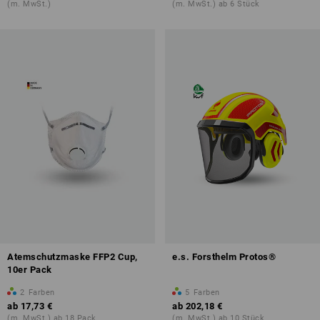
(m. MwSt.)
(m. MwSt.) ab 6 Stück
Atemschutzmaske FFP2 Cup,
e.s. Forsthelm Protos®
10er Pack
2
Farben
5
Farben
ab
17,73 €
ab
202,18 €
(m. MwSt.) ab 18 Pack
(m. MwSt.) ab 10 Stück