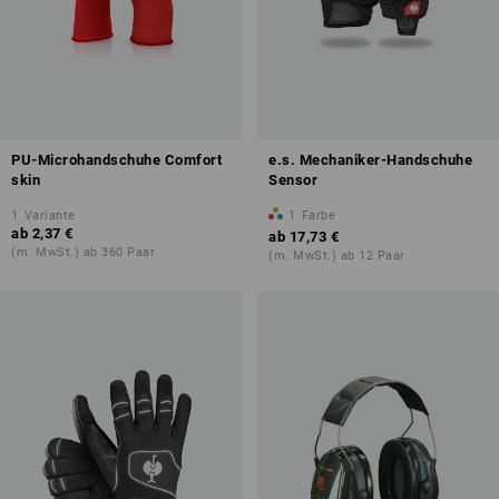
PU-Microhandschuhe Comfort
e.s. Mechaniker-Handschuhe
skin
Sensor
1
Variante
1
Farbe
ab
2,37 €
ab
17,73 €
(m. MwSt.) ab 360 Paar
(m. MwSt.) ab 12 Paar