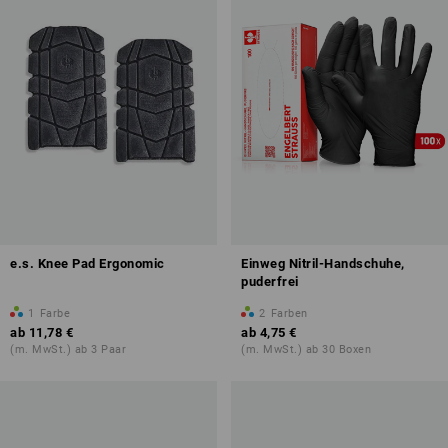
e.s. Knee Pad Ergonomic
Einweg Nitril-Handschuhe,
puderfrei
1
Farbe
2
Farben
ab
11,78 €
ab
4,75 €
(m. MwSt.) ab 3 Paar
(m. MwSt.) ab 30 Boxen