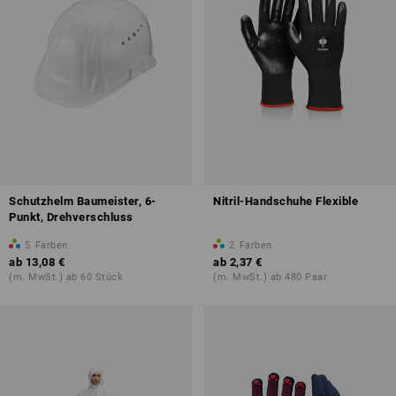
Schutzhelm Baumeister, 6-
Nitril-Handschuhe Flexible
Punkt, Drehverschluss
5
Farben
2
Farben
ab
13,08 €
ab
2,37 €
(m. MwSt.) ab 60 Stück
(m. MwSt.) ab 480 Paar