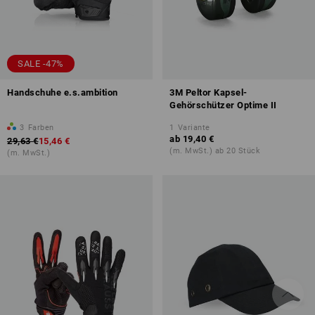
SALE -47%
Handschuhe e.s.ambition
3M Peltor Kapsel-
Gehörschützer Optime II
3
Farben
1
Variante
ab
19,40 €
29,63 €
15,46 €
(m. MwSt.) ab 20 Stück
(m. MwSt.)