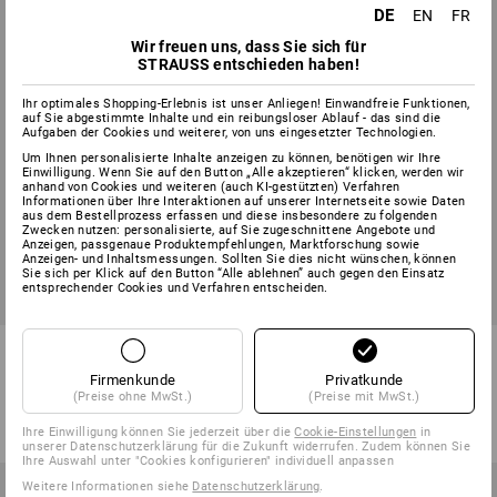
DE
EN
FR
Wir freuen uns, dass Sie sich für
STRAUSS entschieden haben!
Ihr optimales Shopping-Erlebnis ist unser Anliegen! Einwandfreie Funktionen,
auf Sie abgestimmte Inhalte und ein reibungsloser Ablauf - das sind die
Aufgaben der Cookies und weiterer, von uns eingesetzter Technologien.
Um Ihnen personalisierte Inhalte anzeigen zu können, benötigen wir Ihre
Einwilligung. Wenn Sie auf den Button „Alle akzeptieren“ klicken, werden wir
anhand von Cookies und weiteren (auch KI-gestützten) Verfahren
Informationen über Ihre Interaktionen auf unserer Internetseite sowie Daten
aus dem Bestellprozess erfassen und diese insbesondere zu folgenden
Zwecken nutzen: personalisierte, auf Sie zugeschnittene Angebote und
Anzeigen, passgenaue Produktempfehlungen, Marktforschung sowie
Anzeigen- und Inhaltsmessungen. Sollten Sie dies nicht wünschen, können
Sie sich per Klick auf den Button “Alle ablehnen” auch gegen den Einsatz
entsprechender Cookies und Verfahren entscheiden.
e.s. Klimaair® Set
e.s. Nackenschutz Protos®
Firmenkunde
Privatkunde
1
Farbe
3
Farben
(Preise ohne MwSt.)
(Preise mit MwSt.)
ab
20,11 €
ab
29,63 €
(m. MwSt.) ab 10 Stück
(m. MwSt.) ab 10 Stück
Ihre Einwilligung können Sie jederzeit über die
Cookie-Einstellungen
in
unserer Datenschutzerklärung für die Zukunft widerrufen. Zudem können Sie
Ihre Auswahl unter "Cookies konfigurieren" individuell anpassen
Weitere Informationen siehe
Datenschutzerklärung
.