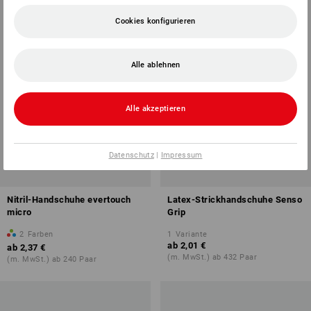
Cookies konfigurieren
Alle ablehnen
Alle akzeptieren
Datenschutz
|
Impressum
Nitril-Handschuhe evertouch
Latex-Strickhandschuhe Senso
micro
Grip
2
Farben
1
Variante
ab
2,01 €
ab
2,37 €
(m. MwSt.) ab 432 Paar
(m. MwSt.) ab 240 Paar