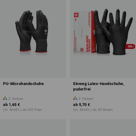
PU-Microhandschuhe
Einweg Latex-Handschuhe,
puderfrei
2
Farben
3
Farben
ab
1,65 €
ab
5,70 €
(m. MwSt.) ab 432 Paar
(m. MwSt.) ab 30 Boxen