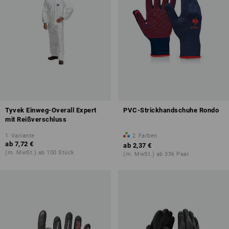
Tyvek Einweg-Overall Expert
PVC-Strickhandschuhe Rondo
mit Reißverschluss
1
Variante
2
Farben
ab
7,72 €
ab
2,37 €
(m. MwSt.) ab 100 Stück
(m. MwSt.) ab 336 Paar