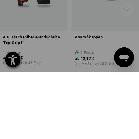
e.s. Mechaniker-Handschuhe
Anstoßkappen
Top-Grip II
1
Variante
3
Farben
ab
20,11 €
ab
12,97 €
(m. MwSt.) ab 36 Paar
(m. MwSt.) ab 20 Stück