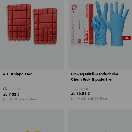
e.s. Kniepolster
Einweg Nitril-Handschuhe
Chem Risk II,puderfrei
1
Farbe
1
Variante
ab
10,59 €
ab
7,02 €
(m. MwSt.) ab 30 Boxen
(m. MwSt.) ab 5 Paar