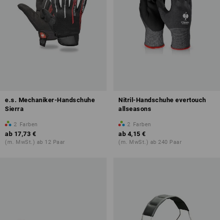
e.s. Mechaniker-Handschuhe
Nitril-Handschuhe evertouch
Sierra
allseasons
2
Farben
2
Farben
ab
17,73 €
ab
4,15 €
(m. MwSt.) ab 12 Paar
(m. MwSt.) ab 240 Paar