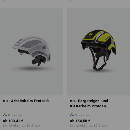
e.s. Arbeitshelm Protos®
e.s. Bergsteiger- und
Kletterhelm Protos®
8
Farben
3
Farben
ab
103,41 €
ab
154,58 €
(m. MwSt.) ab 10 Stück
(m. MwSt.) ab 10 Stück