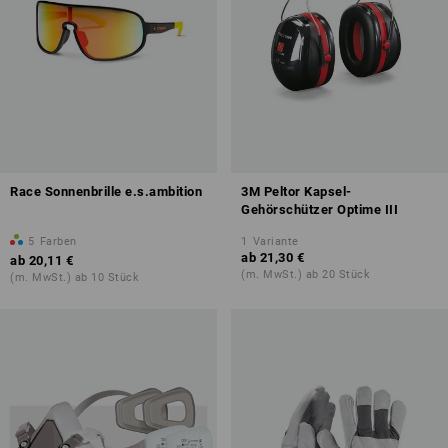
Race Sonnenbrille e.s.ambition
3M Peltor Kapsel-
Gehörschützer Optime III
5
Farben
1
Variante
ab
21,30 €
ab
20,11 €
(m. MwSt.) ab 20 Stück
(m. MwSt.) ab 10 Stück