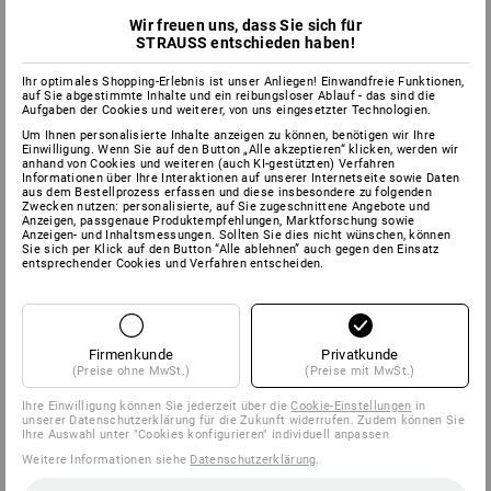
Wir freuen uns, dass Sie sich für
Infos & Öffnungszeiten
STRAUSS entschieden haben!
Ihr optimales Shopping-Erlebnis ist unser Anliegen! Einwandfreie Funktionen,
auf Sie abgestimmte Inhalte und ein reibungsloser Ablauf - das sind die
Aufgaben der Cookies und weiterer, von uns eingesetzter Technologien.
Um Ihnen personalisierte Inhalte anzeigen zu können, benötigen wir Ihre
Einwilligung. Wenn Sie auf den Button „Alle akzeptieren“ klicken, werden wir
anhand von Cookies und weiteren (auch KI-gestützten) Verfahren
Informationen über Ihre Interaktionen auf unserer Internetseite sowie Daten
aus dem Bestellprozess erfassen und diese insbesondere zu folgenden
Zwecken nutzen: personalisierte, auf Sie zugeschnittene Angebote und
Anzeigen, passgenaue Produktempfehlungen, Marktforschung sowie
Anzeigen- und Inhaltsmessungen. Sollten Sie dies nicht wünschen, können
Sie sich per Klick auf den Button “Alle ablehnen” auch gegen den Einsatz
entsprechender Cookies und Verfahren entscheiden.
Firmenkunde
Privatkunde
(Preise ohne MwSt.)
(Preise mit MwSt.)
Ihre Einwilligung können Sie jederzeit über die
Cookie-Einstellungen
in
unserer Datenschutzerklärung für die Zukunft widerrufen. Zudem können Sie
Ihre Auswahl unter "Cookies konfigurieren" individuell anpassen
Weitere Informationen siehe
Datenschutzerklärung
.