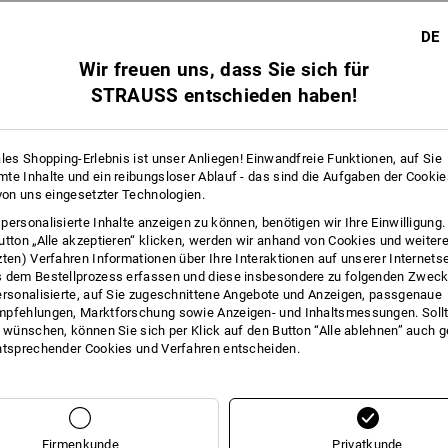
DE
Wir freuen uns, dass Sie sich für
STRAUSS entschieden haben!
ales Shopping-Erlebnis ist unser Anliegen! Einwandfreie Funktionen, auf Sie
te Inhalte und ein reibungsloser Ablauf - das sind die Aufgaben der Cooki
 von uns eingesetzter Technologien.
personalisierte Inhalte anzeigen zu können, benötigen wir Ihre Einwilligung
utton „Alle akzeptieren“ klicken, werden wir anhand von Cookies und weiter
zten) Verfahren Informationen über Ihre Interaktionen auf unserer Internets
 dem Bestellprozess erfassen und diese insbesondere zu folgenden Zwec
ersonalisierte, auf Sie zugeschnittene Angebote und Anzeigen, passgenaue
pfehlungen, Marktforschung sowie Anzeigen- und Inhaltsmessungen. Sollt
t wünschen, können Sie sich per Klick auf den Button “Alle ablehnen” auch 
Sie haben sich bereits 1 von 1 Artikel angesehen.
ntsprechender Cookies und Verfahren entscheiden.
Firmenkunde
Privatkunde