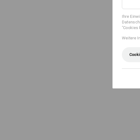
Ihre Einw
Datenschu
"Cookies 
Weitere I
Cooki