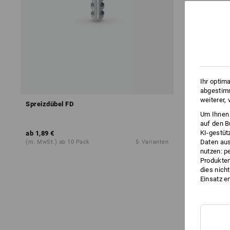
Ihr optim
abgestimm
weiterer,
Spreizdübel FD
Um Ihnen 
auf den B
KI-gestüt
ab
1,89 €
Daten aus
(m. MwSt.) ab 10 Pack
5
Varianten
nutzen: p
Produktem
dies nich
Einsatz e