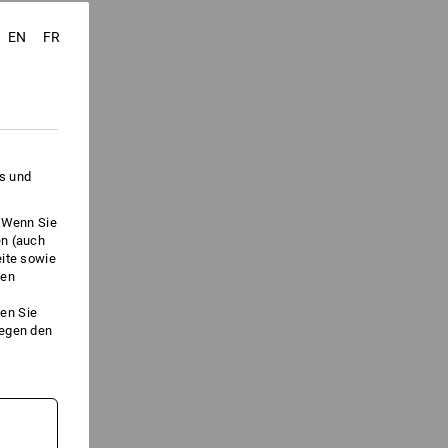
EN
FR
es und
. Wenn Sie
en (auch
eite sowie
ken
en Sie
gegen den