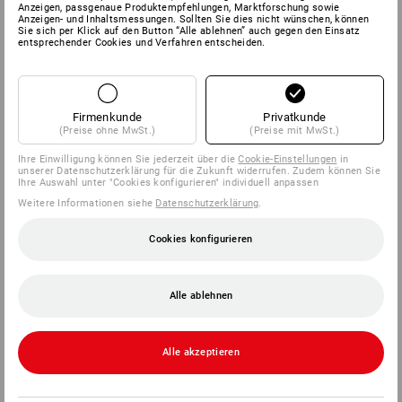
Anzeigen, passgenaue Produktempfehlungen, Marktforschung sowie
Anzeigen- und Inhaltsmessungen. Sollten Sie dies nicht wünschen, können
Sie sich per Klick auf den Button “Alle ablehnen” auch gegen den Einsatz
SERVICE
entsprechender Cookies und Verfahren entscheiden.
UNTERNEHMEN
Firmenkunde
Privatkunde
INFORMATIONEN
(Preise ohne MwSt.)
(Preise mit MwSt.)
Ihre Einwilligung können Sie jederzeit über die
Cookie-Einstellungen
in
ZAHLARTEN
unserer Datenschutzerklärung für die Zukunft widerrufen. Zudem können Sie
Ihre Auswahl unter "Cookies konfigurieren" individuell anpassen
Weitere Informationen siehe
Datenschutzerklärung
.
Cookies konfigurieren
Alle ablehnen
Strauss Deutschland
GmbH & Co. KG
Alle akzeptieren
Frankfurter Straße 98-108
63599 Biebergemünd