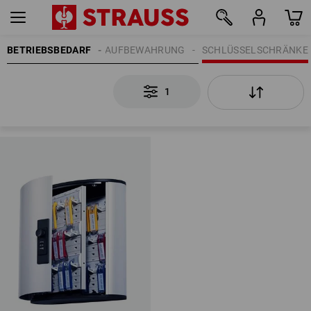
BETRIEBSBEDARF
BÜROBEDARF
AUFBEWAHRUNG
SCHLÜSSELSCHRÄNKE
1
1