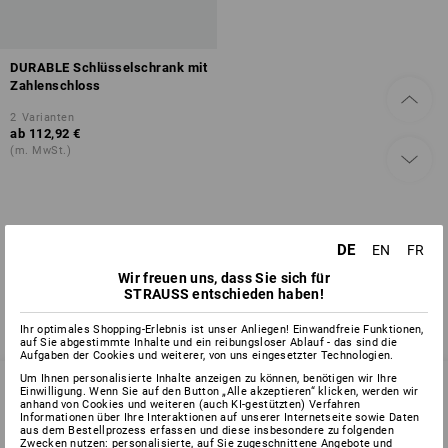
DURABLE Schlüsselschrank mit
Zahlenschloss
2
Varianten
ab
112,92 €
(m. MwSt.)
Sie haben sich bereits 1 von 1 Artikel angesehen.
DE
EN
FR
Wir freuen uns, dass Sie sich für
STRAUSS entschieden haben!
Ihr optimales Shopping-Erlebnis ist unser Anliegen! Einwandfreie Funktionen,
auf Sie abgestimmte Inhalte und ein reibungsloser Ablauf - das sind die
Aufgaben der Cookies und weiterer, von uns eingesetzter Technologien.
Um Ihnen personalisierte Inhalte anzeigen zu können, benötigen wir Ihre
Einwilligung. Wenn Sie auf den Button „Alle akzeptieren“ klicken, werden wir
anhand von Cookies und weiteren (auch KI-gestützten) Verfahren
Informationen über Ihre Interaktionen auf unserer Internetseite sowie Daten
SERVICE 0 60 50 / 97 10 12
aus dem Bestellprozess erfassen und diese insbesondere zu folgenden
Zwecken nutzen: personalisierte, auf Sie zugeschnittene Angebote und