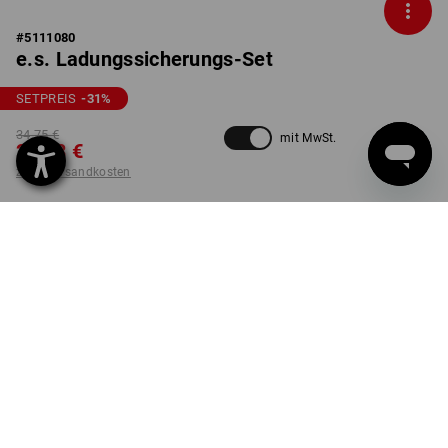
#
5111080
e.s. Ladungssicherungs-Set
SETPREIS
-31
%
34,75 €
mit MwSt.
23,68 €
zzgl. Versandkosten
nicht verfügbar im
Lieferzeit ca. 2-4 Werktage
Workwearstore
AUSFÜHRUNG
4-teilig
Set