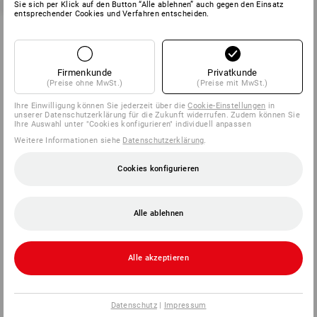
Sie sich per Klick auf den Button “Alle ablehnen” auch gegen den Einsatz
entsprechender Cookies und Verfahren entscheiden.
Firmenkunde
Privatkunde
(Preise ohne MwSt.)
(Preise mit MwSt.)
Ihre Einwilligung können Sie jederzeit über die
Cookie-Einstellungen
in
unserer Datenschutzerklärung für die Zukunft widerrufen. Zudem können Sie
Ihre Auswahl unter "Cookies konfigurieren" individuell anpassen
Weitere Informationen siehe
Datenschutzerklärung
.
Cookies konfigurieren
Alle ablehnen
Alle akzeptieren
Datenschutz
|
Impressum