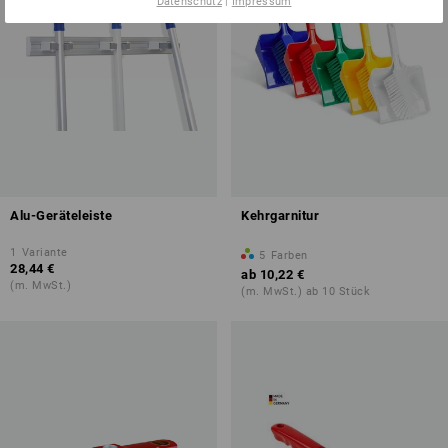
Datenschutz
|
Impressum
Alu-Geräteleiste
Kehrgarnitur
1
Variante
5
Farben
28,44 €
ab
10,22 €
(m. MwSt.)
(m. MwSt.) ab 10 Stück