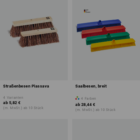
Straßenbesen Piassava
Saalbesen, breit
4
Varianten
4
Farben
ab
5,82 €
ab
28,44 €
(m. MwSt.) ab 10 Stück
(m. MwSt.) ab 10 Stück