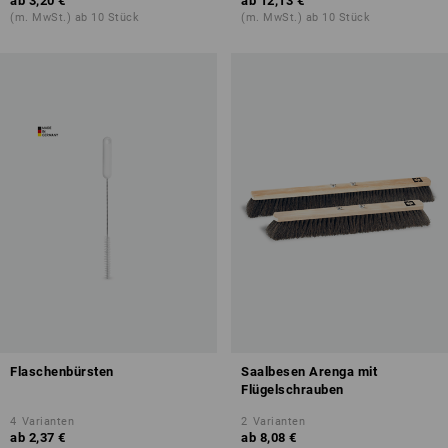
ab
3,20 €
ab
12,13 €
(m. MwSt.) ab 10 Stück
(m. MwSt.) ab 10 Stück
Flaschenbürsten
Saalbesen Arenga mit
Flügelschrauben
4
Varianten
2
Varianten
ab
2,37 €
ab
8,08 €