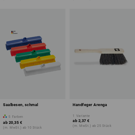
Saalbesen, schmal
Handfeger Arenga
1
Variante
5
Farben
ab
2,37 €
ab
20,35 €
(m. MwSt.) ab 25 Stück
(m. MwSt.) ab 10 Stück