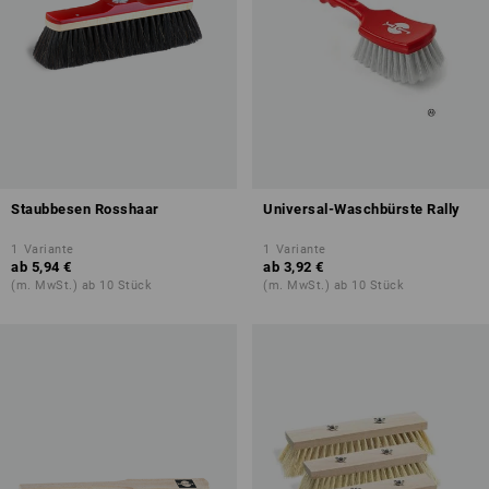
Staubbesen Rosshaar
Universal-Waschbürste Rally
1
Variante
1
Variante
ab
5,94 €
ab
3,92 €
(m. MwSt.) ab 10 Stück
(m. MwSt.) ab 10 Stück