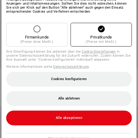
Anzeigen- und Inhaltsmessungen. Sollten Sie dies nicht wünschen, können
Sie sich per Klick auf den Button “Alle ablehnen” auch gegen den Einsatz
entsprechender Cookies und Verfahren entscheiden.
Firmenkunde
Privatkunde
(Preise ohne MwSt.)
(Preise mit MwSt.)
Ihre Einwilligung können Sie jederzeit über die
Cookie-Einstellungen
in
unserer Datenschutzerklärung für die Zukunft widerrufen. Zudem können Sie
Ihre Auswahl unter "Cookies konfigurieren" individuell anpassen
Weitere Informationen siehe
Datenschutzerklärung
.
Saal-/ Backofenbesen
Reisstrohbesen
Cookies konfigurieren
2
Varianten
1
Variante
ab
13,44 €
ab
8,91 €
(m. MwSt.) ab 10 Stück
(m. MwSt.) ab 10 Stück
Alle ablehnen
Alle akzeptieren