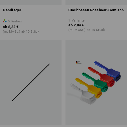
Handfeger
Staubbesen Rosshaar-Gemisch
1
Variante
5
Farben
ab
2,84 €
ab
8,32 €
(m. MwSt.) ab 10 Stück
(m. MwSt.) ab 10 Stück