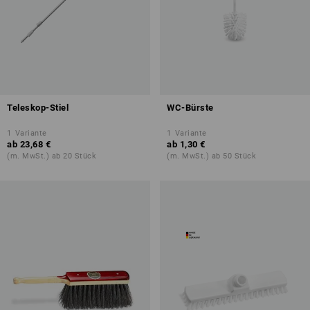
Teleskop-Stiel
WC-Bürste
1
Variante
1
Variante
ab
23,68 €
ab
1,30 €
(m. MwSt.) ab 20 Stück
(m. MwSt.) ab 50 Stück