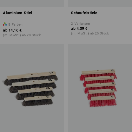
Aluminium-Stiel
Schaufelstiele
2
Varianten
5
Farben
ab
4,39 €
ab
14,16 €
(m. MwSt.) ab 25 Stück
(m. MwSt.) ab 20 Stück