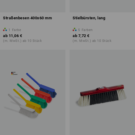
Straßenbesen 400x60 mm
Stielbürsten, lang
1
Farbe
5
Farben
ab
11,06 €
ab
7,72 €
(m. MwSt.) ab 10 Stück
(m. MwSt.) ab 10 Stück