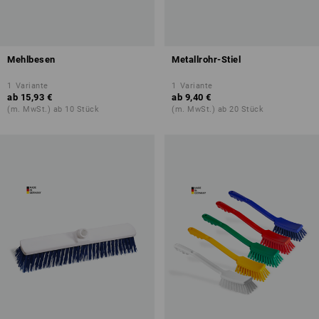
Mehlbesen
Metallrohr-Stiel
1
Variante
1
Variante
ab
15,93 €
ab
9,40 €
(m. MwSt.) ab 10 Stück
(m. MwSt.) ab 20 Stück