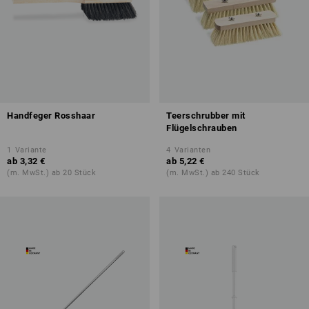
Handfeger Rosshaar
Teerschrubber mit
Flügelschrauben
1
Variante
4
Varianten
ab
3,32 €
ab
5,22 €
(m. MwSt.) ab 20 Stück
(m. MwSt.) ab 240 Stück