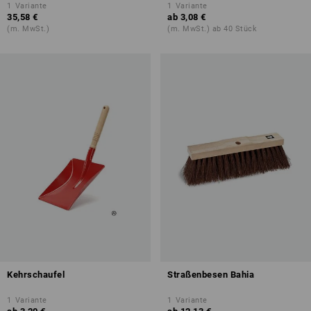
1
Variante
1
Variante
35,58 €
ab
3,08 €
(m. MwSt.)
(m. MwSt.) ab 40 Stück
Kehrschaufel
Straßenbesen Bahia
1
Variante
1
Variante