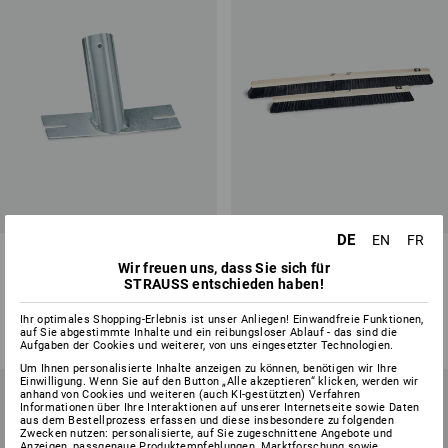
DE
EN
FR
Stielhalter
Staubbesen mit
Wir freuen uns, dass Sie sich für
Flügelschrauben
STRAUSS entschieden haben!
2
Varianten
2
Varianten
ab
2,37 €
ab
10,70 €
Ihr optimales Shopping-Erlebnis ist unser Anliegen! Einwandfreie Funktionen,
auf Sie abgestimmte Inhalte und ein reibungsloser Ablauf - das sind die
(m. MwSt.) ab 10 Stück
(m. MwSt.) ab 10 Stück
Aufgaben der Cookies und weiterer, von uns eingesetzter Technologien.
Um Ihnen personalisierte Inhalte anzeigen zu können, benötigen wir Ihre
Einwilligung. Wenn Sie auf den Button „Alle akzeptieren“ klicken, werden wir
anhand von Cookies und weiteren (auch KI-gestützten) Verfahren
Informationen über Ihre Interaktionen auf unserer Internetseite sowie Daten
aus dem Bestellprozess erfassen und diese insbesondere zu folgenden
Zwecken nutzen: personalisierte, auf Sie zugeschnittene Angebote und
Anzeigen, passgenaue Produktempfehlungen, Marktforschung sowie