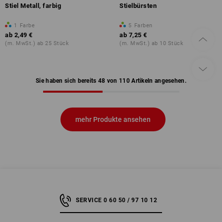
Stiel Metall, farbig
Stielbürsten
1
Farbe
5
Farben
ab
2,49 €
ab
7,25 €
(m. MwSt.) ab 25 Stück
(m. MwSt.) ab 10 Stück
Sie haben sich bereits 48 von 110 Artikeln angesehen.
mehr Produkte ansehen
SERVICE 0 60 50 / 97 10 12