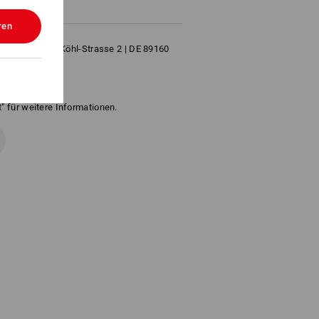
ren
 | Hermann-Köhl-Strasse 2 | DE 89160
" für weitere Informationen.