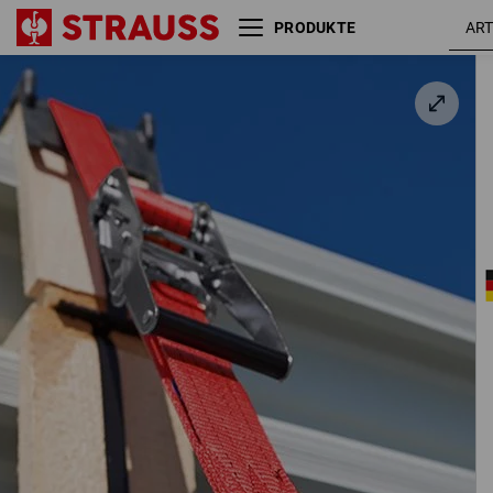
PRODUKTE
Spanngurte 2-teilig mit
Läng
Ratsche + Haken