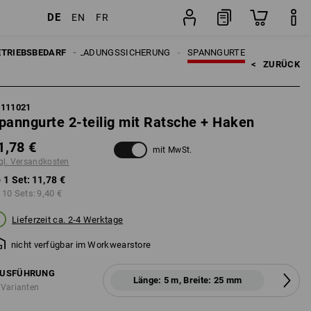
DE
EN
FR
Set
ETRIEBSBEDARF
LADUNGSSICHERUNG
SPANNGURTE
<   
ZURÜCK
5111021
panngurte 2-teilig mit Ratsche + Haken
1,78 €
mit MwSt.
gl. Versandkosten
 1 Set:
11,78 €
 10 Sets:
9,40 €
Lieferzeit ca. 2-4 Werktage
nicht verfügbar im Workwearstore
USFÜHRUNG
Länge: 5 m, Breite: 25 mm
 Varianten