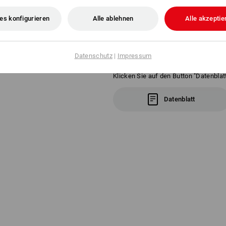
es konfigurieren
Alle ablehnen
Alle akzeptie
Herstellerinformation:
ZURRpack GmbH
Dornstadt | sales@zurrpack.com
Datenschutz
|
Impressum
Klicken Sie auf den Button "Datenblatt
Datenblatt