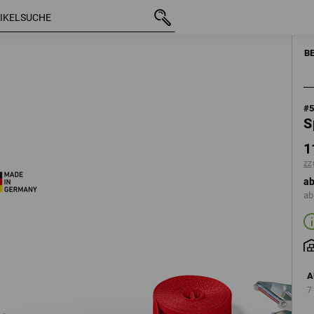
mit MwSt.
11,78 €
e: 5 m, Breite: 25 mm
zzgl. Versandkosten
B
#
S
1
zz
ab
ab
A
7