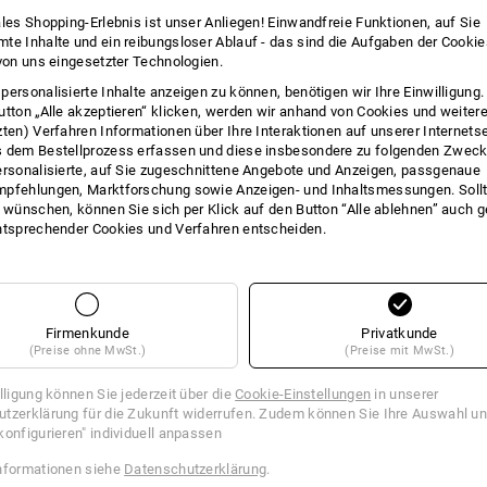
INFO
ales Shopping-Erlebnis ist unser Anliegen! Einwandfreie Funktionen, auf Sie
te Inhalte und ein reibungsloser Ablauf - das sind die Aufgaben der Cooki
 von uns eingesetzter Technologien.
personalisierte Inhalte anzeigen zu können, benötigen wir Ihre Einwilligung
utton „Alle akzeptieren“ klicken, werden wir anhand von Cookies und weiter
BESC
zten) Verfahren Informationen über Ihre Interaktionen auf unserer Internets
 dem Bestellprozess erfassen und diese insbesondere zu folgenden Zwec
ersonalisierte, auf Sie zugeschnittene Angebote und Anzeigen, passgenaue
Ein Gurt mit Ratsche und Haken, ein 
pfehlungen, Marktforschung sowie Anzeigen- und Inhaltsmessungen. Sollt
mm.
t wünschen, können Sie sich per Klick auf den Button “Alle ablehnen” auch 
ntsprechender Cookies und Verfahren entscheiden.
2-teilig
LC in daN / STF in daN / Gurtlänge / 
400 / 210 / 5 m / 25 mm
gefertigt nach EN 12195 - 2
Firmenkunde
Privatkunde
ideal zum Sichern und Verstau
(Preise ohne MwSt.)
(Preise mit MwSt.)
Lagerwesen
Polyester-Spanngurte, PU-impr
illigung können Sie jederzeit über die
Cookie-Einstellungen
in unserer
Angabe der zulässigen Zurrkra
tzerklärung für die Zukunft widerrufen. Zudem können Sie Ihre Auswahl un
Angabe der zu erreichenden Vo
konfigurieren" individuell anpassen
400 daN entspricht ca. 400 kg
nformationen siehe
Datenschutzerklärung
.
Made in Germany