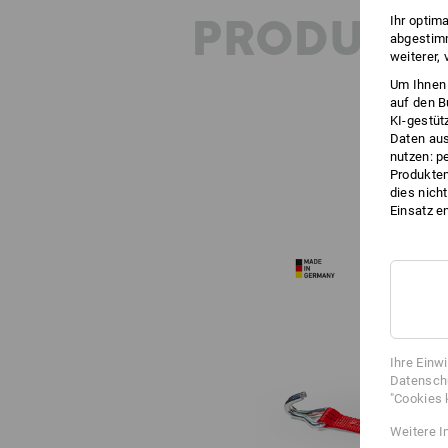
PRODUKT
Ihr optim
abgestimm
weiterer,
Um Ihnen 
auf den B
KI-gestüt
Daten aus
nutzen: p
Produktem
dies nich
Einsatz e
Ihre Einw
Datenschu
"Cookies 
Weitere I