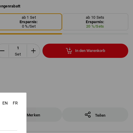
ngenrabatt
ab 1 Set
ab 10 Sets
Ersparnis:
Ersparnis:
0
%/
Set
20
%/
Sets
In den Warenkorb
Set
EN
FR
Merken
Teilen