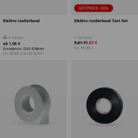
SETPREIS -36%
Elektro-Isolierband
Elektro-Isolierband Test Set
6
Farben
1
Variante
9,21 €
5,83 €
ab
1,06 €
(m. MwSt.)
Grundpreis
:
0,04 €
/
Meter
(m. MwSt.) ab 48 Stück