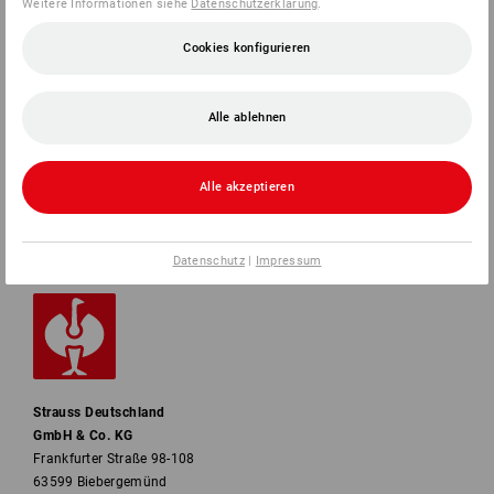
Weitere Informationen siehe
Datenschutzerklärung
.
Cookies konfigurieren
SERVICE
UNTERNEHMEN
Alle ablehnen
INFORMATIONEN
Alle akzeptieren
ZAHLARTEN
Datenschutz
|
Impressum
Strauss Deutschland
GmbH & Co. KG
Frankfurter Straße 98-108
63599 Biebergemünd