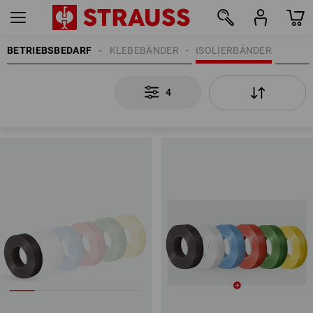
BETRIEBSBEDARF
KLEBEBÄNDER
ISOLIERBÄNDER
4
4