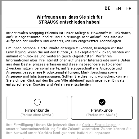
DE
EN
FR
Wir freuen uns, dass Sie sich für
Gewinde-Dichtband
Dichtband PIB
STRAUSS entschieden haben!
Ihr optimales Shopping-Erlebnis ist unser Anliegen! Einwandfreie Funktionen,
1
Variante
1
Variante
auf Sie abgestimmte Inhalte und ein reibungsloser Ablauf - das sind die
ab
Aufgaben der Cookies und weiterer, von uns eingesetzter Technologien.
1,30 €
ab
4,39 €
(m. MwSt.) ab 10 Stück
Grundpreis
:
0,44 €
/
Meter
Um Ihnen personalisierte Inhalte anzeigen zu können, benötigen wir Ihre
(m. MwSt.) ab 24 Stück
Einwilligung. Wenn Sie auf den Button „Alle akzeptieren“ klicken, werden wir
anhand von Cookies und weiteren (auch KI-gestützten) Verfahren
Informationen über Ihre Interaktionen auf unserer Internetseite sowie Daten
aus dem Bestellprozess erfassen und diese insbesondere zu folgenden
Zwecken nutzen: personalisierte, auf Sie zugeschnittene Angebote und
Sie haben sich bereits 4 von 4 Artikeln angesehen.
Anzeigen, passgenaue Produktempfehlungen, Marktforschung sowie
Anzeigen- und Inhaltsmessungen. Sollten Sie dies nicht wünschen, können
Sie sich per Klick auf den Button “Alle ablehnen” auch gegen den Einsatz
entsprechender Cookies und Verfahren entscheiden.
Firmenkunde
Privatkunde
(Preise ohne MwSt.)
(Preise mit MwSt.)
Ihre Einwilligung können Sie jederzeit über die
Cookie-Einstellungen
in
unserer Datenschutzerklärung für die Zukunft widerrufen. Zudem können Sie
SERVICE 0 60 50 / 97 10 12
Ihre Auswahl unter "Cookies konfigurieren" individuell anpassen