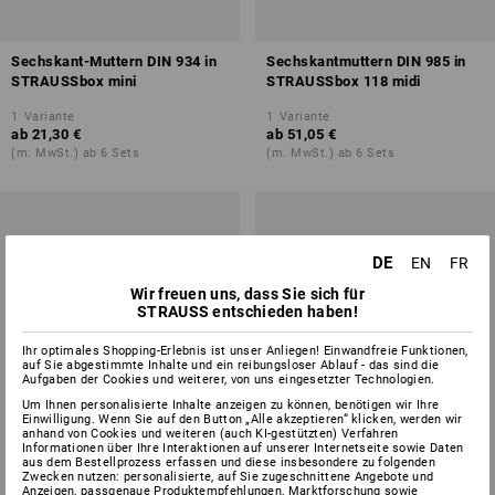
Sechskant-Muttern DIN 934 in
Sechskantmuttern DIN 985 in
STRAUSSbox mini
STRAUSSbox 118 midi
1
Variante
1
Variante
ab
21,30 €
ab
51,05 €
(m. MwSt.) ab 6 Sets
(m. MwSt.) ab 6 Sets
DE
EN
FR
Wir freuen uns, dass Sie sich für
STRAUSS entschieden haben!
Ihr optimales Shopping-Erlebnis ist unser Anliegen! Einwandfreie Funktionen,
auf Sie abgestimmte Inhalte und ein reibungsloser Ablauf - das sind die
Aufgaben der Cookies und weiterer, von uns eingesetzter Technologien.
Um Ihnen personalisierte Inhalte anzeigen zu können, benötigen wir Ihre
Einwilligung. Wenn Sie auf den Button „Alle akzeptieren“ klicken, werden wir
anhand von Cookies und weiteren (auch KI-gestützten) Verfahren
Informationen über Ihre Interaktionen auf unserer Internetseite sowie Daten
aus dem Bestellprozess erfassen und diese insbesondere zu folgenden
Zwecken nutzen: personalisierte, auf Sie zugeschnittene Angebote und
Anzeigen, passgenaue Produktempfehlungen, Marktforschung sowie