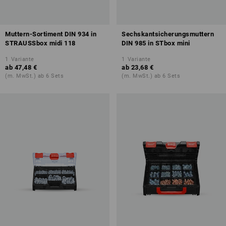
Muttern-Sortiment DIN 934 in
Sechskantsicherungsmuttern
STRAUSSbox midi 118
DIN 985 in STbox mini
1
Variante
1
Variante
ab
47,48 €
ab
23,68 €
(m. MwSt.) ab 6 Sets
(m. MwSt.) ab 6 Sets