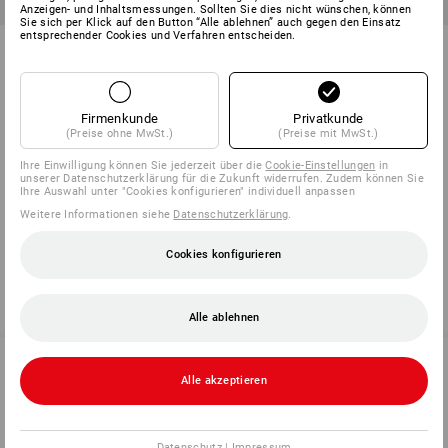
Anzeigen- und Inhaltsmessungen. Sollten Sie dies nicht wünschen, können
Sie sich per Klick auf den Button “Alle ablehnen” auch gegen den Einsatz
entsprechender Cookies und Verfahren entscheiden.
Hutmuttern-Sortiment DIN 1587
Flügelmuttern amerik. Form in
in STRAUSSbox mini
STRAUSSbox mini
1
Variante
1
Variante
ab
27,25 €
ab
24,87 €
Firmenkunde
Privatkunde
(m. MwSt.) ab 6 Sets
(m. MwSt.) ab 6 Sets
(Preise ohne MwSt.)
(Preise mit MwSt.)
Ihre Einwilligung können Sie jederzeit über die
Cookie-Einstellungen
in
unserer Datenschutzerklärung für die Zukunft widerrufen. Zudem können Sie
Ihre Auswahl unter "Cookies konfigurieren" individuell anpassen
Sie haben sich bereits 6 von 6 Artikeln angesehen.
Weitere Informationen siehe
Datenschutzerklärung
.
Cookies konfigurieren
Alle ablehnen
Alle akzeptieren
SERVICE 0 60 50 / 97 10 12
Datenschutz
|
Impressum