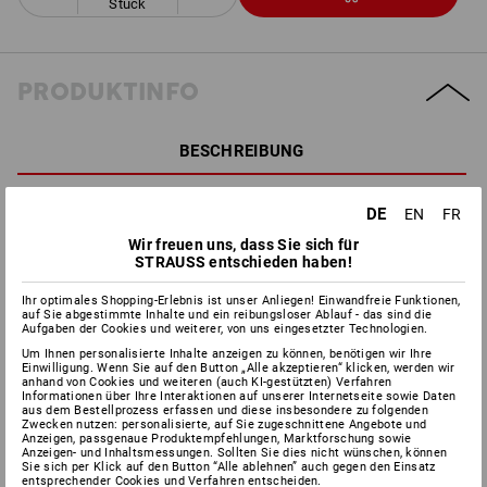
Stück
PRODUKTINFO
BESCHREIBUNG
Premium Verpackungsklebeband auf Basis einer
DE
EN
FR
Polyvinylchlorid-Folie mit einer starken
Wir freuen uns, dass Sie sich für
Naturkautschukklebemasse. Zusätzlich mit sehr hoher
STRAUSS entschieden haben!
Reißfestigkeit sowie gleichmäßigem und leisen Abrollverhalten.
Ihr optimales Shopping-Erlebnis ist unser Anliegen! Einwandfreie Funktionen,
Anwendungen:
Problemlose manuelle und maschinelle
auf Sie abgestimmte Inhalte und ein reibungsloser Ablauf - das sind die
Verarbeitung, universell einsetzbar für den Verschluss von
Aufgaben der Cookies und weiterer, von uns eingesetzter Technologien.
mittelschweren bis schweren Versandschachteln, Paketen etc.
Um Ihnen personalisierte Inhalte anzeigen zu können, benötigen wir Ihre
Einwilligung. Wenn Sie auf den Button „Alle akzeptieren“ klicken, werden wir
Breite:
50 mm
anhand von Cookies und weiteren (auch KI-gestützten) Verfahren
Informationen über Ihre Interaktionen auf unserer Internetseite sowie Daten
Länge:
66 m
aus dem Bestellprozess erfassen und diese insbesondere zu folgenden
Zwecken nutzen: personalisierte, auf Sie zugeschnittene Angebote und
Anzeigen, passgenaue Produktempfehlungen, Marktforschung sowie
Achtung:
unsere Anwendungsempfehlungen basieren auf
Anzeigen- und Inhaltsmessungen. Sollten Sie dies nicht wünschen, können
Erfahrungen der Praxis. Da die Anwendungsbedingungen immer
Sie sich per Klick auf den Button “Alle ablehnen” auch gegen den Einsatz
entsprechender Cookies und Verfahren entscheiden.
wieder unterschiedlich sind, empfehlen wir, die Eignung des