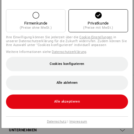
Klebebandes am Werkstück zu erproben!
Firmenkunde
Privatkunde
Herstellerinformation:
tesa SE | Hugo-Kirchberg-Straße 1 | DE
(Preise ohne MwSt.)
(Preise mit MwSt.)
22848 Norderstedt | tesa.Industrieinternetanfragen@tesa.com
Ihre Einwilligung können Sie jederzeit über die
Cookie-Einstellungen
in
unserer Datenschutzerklärung für die Zukunft widerrufen. Zudem können Sie
Ihre Auswahl unter "Cookies konfigurieren" individuell anpassen
Weitere Informationen siehe
Datenschutzerklärung
.
Cookies konfigurieren
Alle ablehnen
SERVICE 0 60 50 / 97 10 12
Alle akzeptieren
SERVICE
Datenschutz
|
Impressum
UNTERNEHMEN