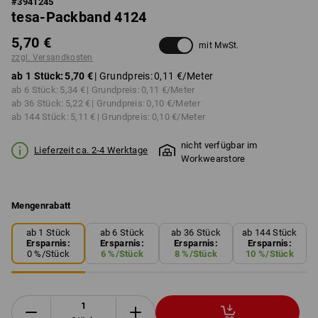
#
3941245
tesa-Packband 4124
5,70 €
mit MwSt.
zzgl. Versandkosten
ab 1 Stück:
5,70 €
| Grundpreis:
0,11 €
/Meter
ab 6 Stück:
5,34 €
| Grundpreis:
0,11 €
/Meter
ab 36 Stück:
5,22 €
| Grundpreis:
0,10 €
/Meter
ab 144 Stück:
5,11 €
| Grundpreis:
0,10 €
/Meter
nicht verfügbar im
Lieferzeit ca. 2-4 Werktage
Workwearstore
Mengenrabatt
ab 1 Stück
ab 6 Stück
ab 36 Stück
ab 144 Stück
Ersparnis:
Ersparnis:
Ersparnis:
Ersparnis:
0
%/
Stück
6
%/
Stück
8
%/
Stück
10
%/
Stück