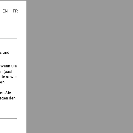
EN
FR
es und
. Wenn Sie
en (auch
eite sowie
ken
en Sie
gegen den