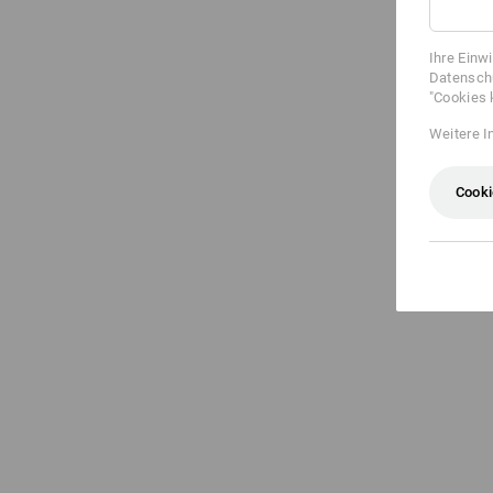
Ihre Einw
Datenschu
"Cookies 
Weitere I
Cooki