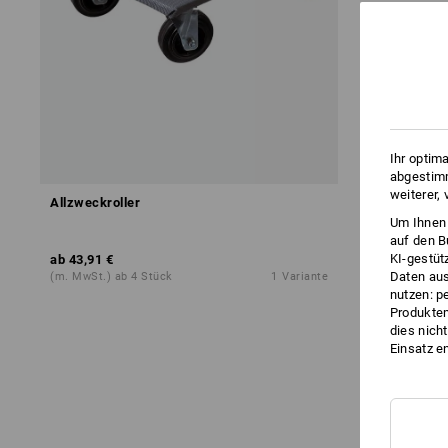
Ihr optim
abgestimm
weiterer,
Allzweckroller
Um Ihnen 
auf den B
KI-gestüt
ab
43,91 €
Daten aus
(m. MwSt.) ab 4 Stück
1
Variante
nutzen: p
Produktem
dies nich
Einsatz e