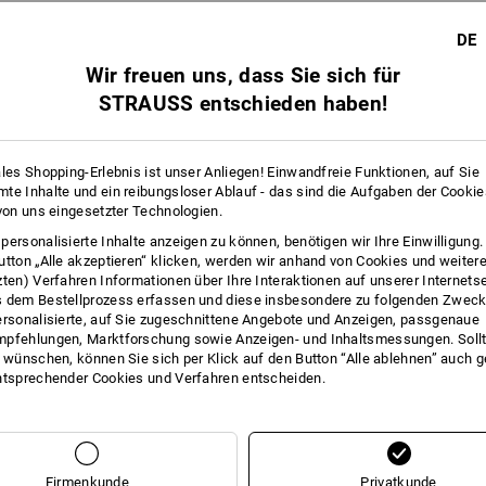
DE
Wir freuen uns, dass Sie sich für
STRAUSS entschieden haben!
ales Shopping-Erlebnis ist unser Anliegen! Einwandfreie Funktionen, auf Sie
te Inhalte und ein reibungsloser Ablauf - das sind die Aufgaben der Cooki
 von uns eingesetzter Technologien.
personalisierte Inhalte anzeigen zu können, benötigen wir Ihre Einwilligung
utton „Alle akzeptieren“ klicken, werden wir anhand von Cookies und weiter
zten) Verfahren Informationen über Ihre Interaktionen auf unserer Internets
 dem Bestellprozess erfassen und diese insbesondere zu folgenden Zwec
ersonalisierte, auf Sie zugeschnittene Angebote und Anzeigen, passgenaue
pfehlungen, Marktforschung sowie Anzeigen- und Inhaltsmessungen. Sollt
t wünschen, können Sie sich per Klick auf den Button “Alle ablehnen” auch 
Sie haben sich bereits 1 von 1 Artikel angesehen.
ntsprechender Cookies und Verfahren entscheiden.
Firmenkunde
Privatkunde