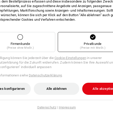
 dem Bestellprozess erfassen und diese insbesondere zu folgenden Zwec
ersonalisierte, auf Sie zugeschnittene Angebote und Anzeigen, passgenaue
pfehlungen, Marktforschung sowie Anzeigen- und Inhaltsmessungen. Sollt
ab
17,24 €
t wünschen, können Sie sich per Klick auf den Button “Alle ablehnen” auch 
 6 Rollen
1
Variante
(m. MwSt.) ab 6 Rollen
ntsprechender Cookies und Verfahren entscheiden.
Firmenkunde
Privatkunde
(Preise ohne MwSt.)
(Preise mit MwSt.)
illigung können Sie jederzeit über die
Cookie-Einstellungen
in unserer
tzerklärung für die Zukunft widerrufen. Zudem können Sie Ihre Auswahl un
konfigurieren" individuell anpassen
nformationen siehe
Datenschutzerklärung
.
es konfigurieren
Alle ablehnen
Alle akzeptie
Datenschutz
|
Impressum