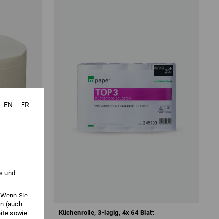
EN
FR
es und
. Wenn Sie
en (auch
1000 Abrisse
Küchenrolle, 3-lagig, 4x 64 Blatt
eite sowie