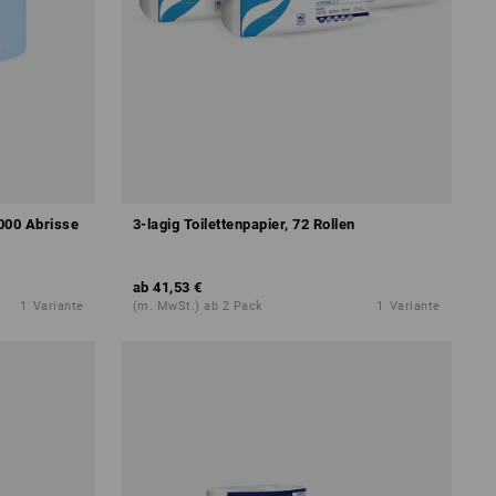
1000 Abrisse
3-lagig Toilettenpapier, 72 Rollen
ab
41,53 €
1
Variante
(m. MwSt.) ab 2 Pack
1
Variante