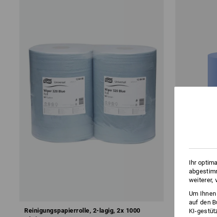
Ihr optim
abgestimm
weiterer,
Um Ihnen 
auf den B
Reinigungspapierrolle, 2-lagig, 2x 1000
Reinigungspa
KI-gestüt