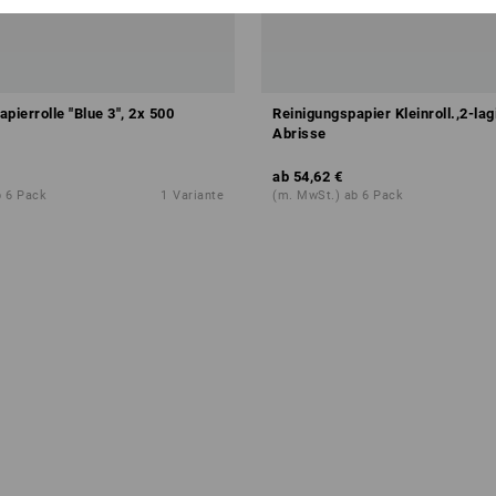
pierrolle "Blue 3", 2x 500
Reinigungspapier Kleinroll.,2-la
Abrisse
ab
54,62 €
b 6 Pack
1
Variante
(m. MwSt.) ab 6 Pack