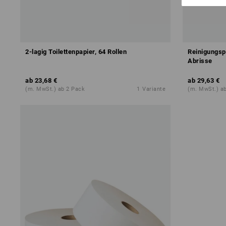
2-lagig Toilettenpapier, 64 Rollen
Reinigungspa
Abrisse
ab
23,68 €
ab
29,63 €
(m. MwSt.) ab 2 Pack
1
Variante
(m. MwSt.) a