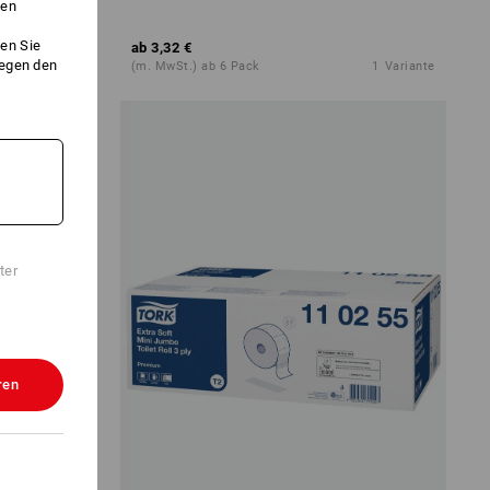
ken
en Sie
ab
3,32 €
gegen den
1
Variante
(m. MwSt.) ab 6 Pack
1
Variante
ter
ren