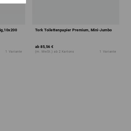
gig,10x200
Tork Toilettenpapier Premium, Mini-Jumbo
ab
85,56 €
1
Variante
(m. MwSt.) ab 2 Kartons
1
Variante