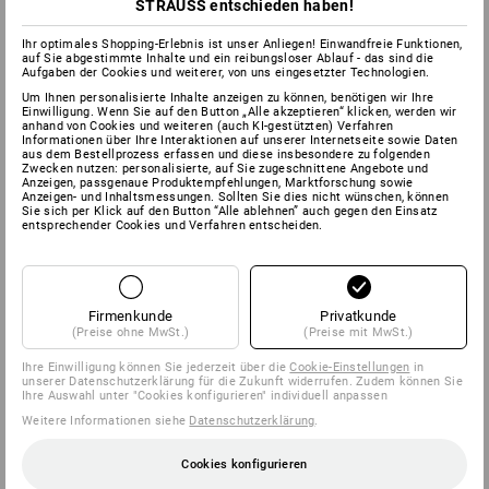
STRAUSS entschieden haben!
Ihr optimales Shopping-Erlebnis ist unser Anliegen! Einwandfreie Funktionen,
auf Sie abgestimmte Inhalte und ein reibungsloser Ablauf - das sind die
Aufgaben der Cookies und weiterer, von uns eingesetzter Technologien.
Um Ihnen personalisierte Inhalte anzeigen zu können, benötigen wir Ihre
Einwilligung. Wenn Sie auf den Button „Alle akzeptieren“ klicken, werden wir
anhand von Cookies und weiteren (auch KI-gestützten) Verfahren
Informationen über Ihre Interaktionen auf unserer Internetseite sowie Daten
aus dem Bestellprozess erfassen und diese insbesondere zu folgenden
Zwecken nutzen: personalisierte, auf Sie zugeschnittene Angebote und
Anzeigen, passgenaue Produktempfehlungen, Marktforschung sowie
Anzeigen- und Inhaltsmessungen. Sollten Sie dies nicht wünschen, können
Sie sich per Klick auf den Button “Alle ablehnen” auch gegen den Einsatz
entsprechender Cookies und Verfahren entscheiden.
Firmenkunde
Privatkunde
(Preise ohne MwSt.)
(Preise mit MwSt.)
Ihre Einwilligung können Sie jederzeit über die
Cookie-Einstellungen
in
unserer Datenschutzerklärung für die Zukunft widerrufen. Zudem können Sie
Ihre Auswahl unter "Cookies konfigurieren" individuell anpassen
Weitere Informationen siehe
Datenschutzerklärung
.
Cookies konfigurieren