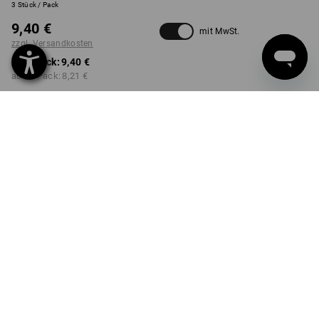
3 Stück / Pack
9,40 €
mit MwSt.
zzgl. Versandkosten
ab 1 Pack:
9,40 €
ab 10 Pack:
8,21 €
nicht verfügbar im
Lieferzeit ca. 2-4 Werktage
Workwearstore
FARBE
wählen
weiß
Mengenrabatt
ab 1 Pack
ab 10 Pack
Ersparnis:
Ersparnis:
0
%/
Pack
13
%/
Pack