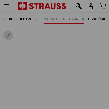
ZURÜCK    >
BETRIEBSBEDARF
ÄCKE | MÜLLENTSORGUNG
MÜLLSÄCKE | MÜLLSTÄNDER