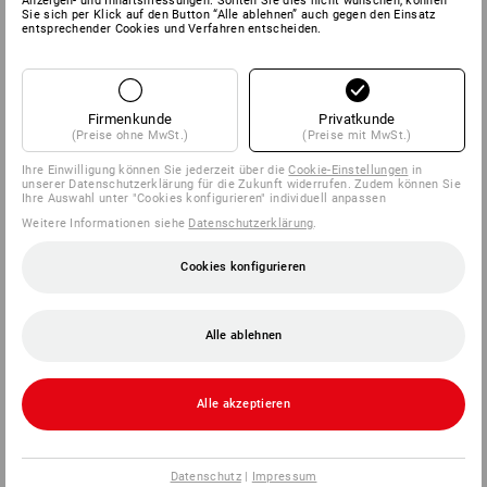
Anzeigen- und Inhaltsmessungen. Sollten Sie dies nicht wünschen, können
Sie sich per Klick auf den Button “Alle ablehnen” auch gegen den Einsatz
entsprechender Cookies und Verfahren entscheiden.
Firmenkunde
Privatkunde
(Preise ohne MwSt.)
(Preise mit MwSt.)
Ihre Einwilligung können Sie jederzeit über die
Cookie-Einstellungen
in
unserer Datenschutzerklärung für die Zukunft widerrufen. Zudem können Sie
Ihre Auswahl unter "Cookies konfigurieren" individuell anpassen
Weitere Informationen siehe
Datenschutzerklärung
.
Cookies konfigurieren
Alle ablehnen
Alle akzeptieren
Datenschutz
|
Impressum