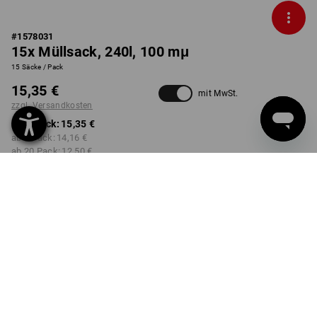
#
1578031
15x Müllsack, 240l, 100 mμ
15 Säcke / Pack
15,35 €
mit MwSt.
zzgl. Versandkosten
ab 1 Pack:
15,35 €
ab 5 Pack:
14,16 €
ab 20 Pack:
12,50 €
ab 50 Pack:
11,13 €
nicht verfügbar im
Lieferzeit ca. 2-4 Werktage
Workwearstore
Mengenrabatt
ab 1 Pack
ab 5 Pack
ab 20 Pack
ab 50 Pack
Ersparnis:
Ersparnis:
Ersparnis:
Ersparnis:
0
%/
Pack
8
%/
Pack
19
%/
Pack
27
%/
Pack