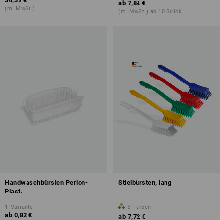
34,39 €
ab
7,84 €
(m. MwSt.)
(m. MwSt.) ab 10 Stück
Handwaschbürsten Perlon-
Stielbürsten, lang
Plast.
1
Variante
5
Farben
ab
0,82 €
ab
7,72 €