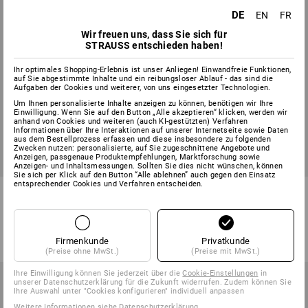
DE
EN
FR
Wir freuen uns, dass Sie sich für
STRAUSS entschieden haben!
Ihr optimales Shopping-Erlebnis ist unser Anliegen! Einwandfreie Funktionen,
auf Sie abgestimmte Inhalte und ein reibungsloser Ablauf - das sind die
Aufgaben der Cookies und weiterer, von uns eingesetzter Technologien.
Um Ihnen personalisierte Inhalte anzeigen zu können, benötigen wir Ihre
Einwilligung. Wenn Sie auf den Button „Alle akzeptieren“ klicken, werden wir
anhand von Cookies und weiteren (auch KI-gestützten) Verfahren
Informationen über Ihre Interaktionen auf unserer Internetseite sowie Daten
aus dem Bestellprozess erfassen und diese insbesondere zu folgenden
Zwecken nutzen: personalisierte, auf Sie zugeschnittene Angebote und
Anzeigen, passgenaue Produktempfehlungen, Marktforschung sowie
Anzeigen- und Inhaltsmessungen. Sollten Sie dies nicht wünschen, können
Sie sich per Klick auf den Button “Alle ablehnen” auch gegen den Einsatz
entsprechender Cookies und Verfahren entscheiden.
Scheibenwascher 21 cm
Milchtankbürste, weiß o. Stiel
1
Variante
1
Farbe
ab
4,64 €
ab
21,29 €
(m. MwSt.) ab 5 Stück
Firmenkunde
Privatkunde
(m. MwSt.) ab 10 Stück
(Preise ohne MwSt.)
(Preise mit MwSt.)
Ihre Einwilligung können Sie jederzeit über die
Cookie-Einstellungen
in
unserer Datenschutzerklärung für die Zukunft widerrufen. Zudem können Sie
Ihre Auswahl unter "Cookies konfigurieren" individuell anpassen
Weitere Informationen siehe
Datenschutzerklärung
.