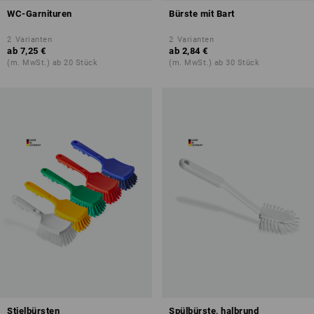
WC-Garnituren
Bürste mit Bart
2
Varianten
2
Varianten
ab
7,25 €
ab
2,84 €
(m. MwSt.) ab 20 Stück
(m. MwSt.) ab 30 Stück
Stielbürsten
Spülbürste, halbrund