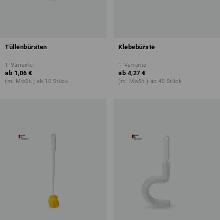
Tüllenbürsten
Klebebürste
1
Variante
1
Variante
ab
1,06 €
ab
4,27 €
(m. MwSt.) ab 10 Stück
(m. MwSt.) ab 40 Stück