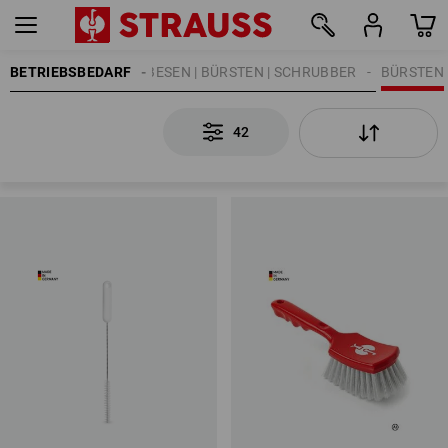
BETRIEBSBEDARF
REINIGUNG
BESEN | BÜRSTEN | SCHRUBBER
BÜRSTEN
42
42