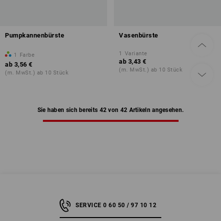
Pumpkannenbürste
Vasenbürste
1
Variante
1
Farbe
ab
3,43 €
ab
3,56 €
(m. MwSt.) ab 10 Stück
(m. MwSt.) ab 10 Stück
Sie haben sich bereits 42 von 42 Artikeln angesehen.
SERVICE 0 60 50 / 97 10 12