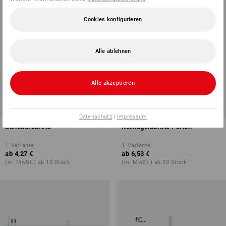
Cookies konfigurieren
Alle ablehnen
Alle akzeptieren
Datenschutz
|
Impressum
Scheuerbürste
Kotflügelbürste Perlon
1
Variante
1
Variante
ab
4,27 €
ab
6,53 €
(m. MwSt.) ab 10 Stück
(m. MwSt.) ab 30 Stück