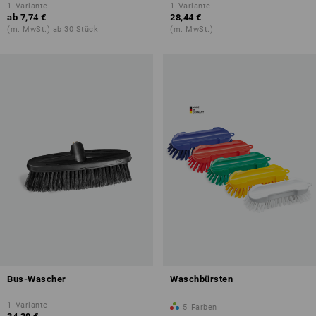
1
Variante
1
Variante
ab
7,74 €
28,44 €
(m. MwSt.) ab 30 Stück
(m. MwSt.)
Bus-Wascher
Waschbürsten
1
Variante
5
Farben