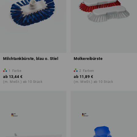
Milchtankbürste, blau o. Stiel
Molkereibürste
1
Farbe
2
Farben
ab
13,44 €
ab
11,89 €
(m. MwSt.) ab 10 Stück
(m. MwSt.) ab 10 Stück