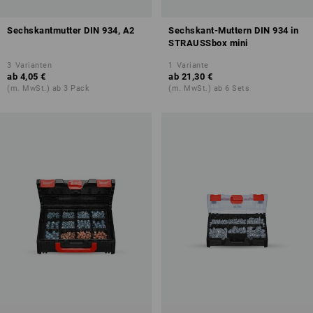
Sechskantmutter DIN 934, A2
Sechskant-Muttern DIN 934 in
STRAUSSbox mini
3
Varianten
1
Variante
ab
4,05 €
ab
21,30 €
(m. MwSt.) ab 3 Pack
(m. MwSt.) ab 6 Sets