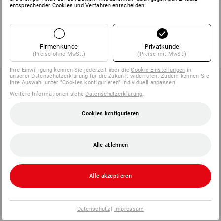
entsprechender Cookies und Verfahren entscheiden.
Verbindungsmutter mit
Flügelmuttern amerik. Form in
Sechskant
STRAUSSbox mini
4
Varianten
1
Variante
ab
7,97 €
ab
24,87 €
Firmenkunde
Privatkunde
(m. MwSt.) ab 3 Pack
(m. MwSt.) ab 6 Sets
(Preise ohne MwSt.)
(Preise mit MwSt.)
Ihre Einwilligung können Sie jederzeit über die
Cookie-Einstellungen
in
unserer Datenschutzerklärung für die Zukunft widerrufen. Zudem können Sie
Ihre Auswahl unter "Cookies konfigurieren" individuell anpassen
Weitere Informationen siehe
Datenschutzerklärung
.
Cookies konfigurieren
Alle ablehnen
Alle akzeptieren
Datenschutz
|
Impressum