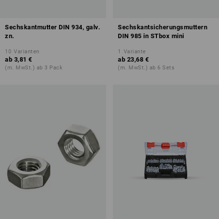
Sechskantmutter DIN 934, galv.
Sechskantsicherungsmuttern
zn.
DIN 985 in STbox mini
10
Varianten
1
Variante
ab
3,81 €
ab
23,68 €
(m. MwSt.) ab 3 Pack
(m. MwSt.) ab 6 Sets