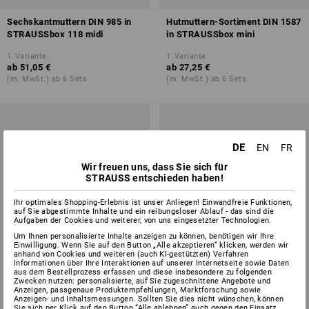
Sechskantmuttern DIN 985 in
Hutmuttern-Sortiment DIN 1587
STRAUSSbox 118 midi
in STRAUSSbox mini
1
Variante
1
Variante
ab
51,05 €
ab
27,25 €
(m. MwSt.) ab 6 Sets
(m. MwSt.) ab 6 Sets
DE
EN
FR
Wir freuen uns, dass Sie sich für
STRAUSS entschieden haben!
Ihr optimales Shopping-Erlebnis ist unser Anliegen! Einwandfreie Funktionen,
auf Sie abgestimmte Inhalte und ein reibungsloser Ablauf - das sind die
Aufgaben der Cookies und weiterer, von uns eingesetzter Technologien.
Um Ihnen personalisierte Inhalte anzeigen zu können, benötigen wir Ihre
Einwilligung. Wenn Sie auf den Button „Alle akzeptieren“ klicken, werden wir
anhand von Cookies und weiteren (auch KI-gestützten) Verfahren
Informationen über Ihre Interaktionen auf unserer Internetseite sowie Daten
aus dem Bestellprozess erfassen und diese insbesondere zu folgenden
Zwecken nutzen: personalisierte, auf Sie zugeschnittene Angebote und
Anzeigen, passgenaue Produktempfehlungen, Marktforschung sowie
Anzeigen- und Inhaltsmessungen. Sollten Sie dies nicht wünschen, können
Sie sich per Klick auf den Button “Alle ablehnen” auch gegen den Einsatz