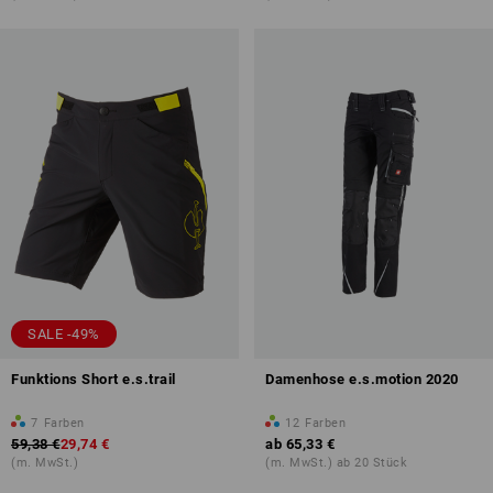
SALE -49%
Funktions Short e.s.trail
Damenhose e.s.motion 2020
7
Farben
12
Farben
59,38 €
29,74 €
ab
65,33 €
(m. MwSt.)
(m. MwSt.) ab 20 Stück