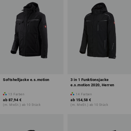
Softshelljacke e.s.motion
3 in 1 Funktionsjacke
e.s.motion 2020, Herren
13
Farben
14
Farben
ab
87,94 €
ab
154,58 €
(m. MwSt.) ab 10 Stück
(m. MwSt.) ab 10 Stück