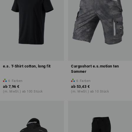
e.s. T-Shirt cotton, long fit
Cargoshort e.s.motion ten
Sommer
6
Farben
6
Farben
ab
7,96 €
ab
53,43 €
(m. MwSt.) ab 100 Stück
(m. MwSt.) ab 10 Stück