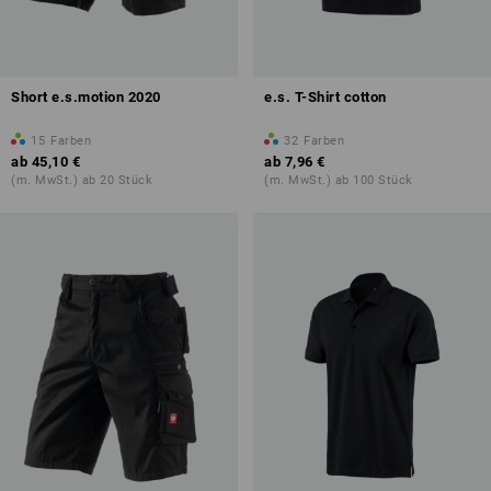
Short e.s.motion 2020
e.s. T-Shirt cotton
15
Farben
32
Farben
ab
45,10 €
ab
7,96 €
(m. MwSt.) ab 20 Stück
(m. MwSt.) ab 100 Stück