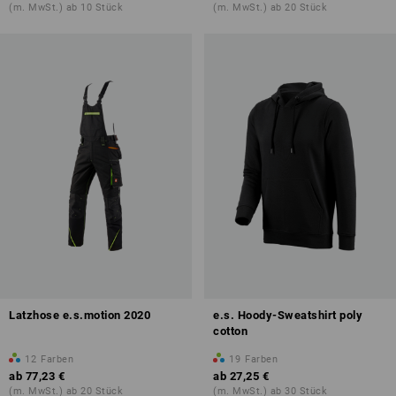
(m. MwSt.) ab 10 Stück
(m. MwSt.) ab 20 Stück
Latzhose e.s.motion 2020
e.s. Hoody-Sweatshirt poly
cotton
12
Farben
19
Farben
ab
77,23 €
ab
27,25 €
(m. MwSt.) ab 20 Stück
(m. MwSt.) ab 30 Stück