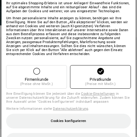
Ihr optimales Shopping-Erlebnis ist unser Anliegen! Einwandfreie Funktionen,
Bundhose e.s.active
auf Sie abgestimmte Inhalte und ein reibungsloser Ablauf - das sind die
Aufgaben der Cookies und weiterer, von uns eingesetzter Technologien.
11
Farben
Um Ihnen personalisierte Inhalte anzeigen zu können, benötigen wir Ihre
Einwilligung. Wenn Sie auf den Button „Alle akzeptieren“ klicken, werden wir
ab
45,10 €
anhand von Cookies und weiteren (auch KI-gestützten) Verfahren
(m. MwSt.) ab 20 Stück
Informationen über Ihre Interaktionen auf unserer Internetseite sowie Daten
aus dem Bestellprozess erfassen und diese insbesondere zu folgenden
Zwecken nutzen: personalisierte, auf Sie zugeschnittene Angebote und
Anzeigen, passgenaue Produktempfehlungen, Marktforschung sowie
Anzeigen- und Inhaltsmessungen. Sollten Sie dies nicht wünschen, können
Sie sich per Klick auf den Button “Alle ablehnen” auch gegen den Einsatz
entsprechender Cookies und Verfahren entscheiden.
Firmenkunde
Privatkunde
(Preise ohne MwSt.)
(Preise mit MwSt.)
Ihre Einwilligung können Sie jederzeit über die
Cookie-Einstellungen
in
unserer Datenschutzerklärung für die Zukunft widerrufen. Zudem können Sie
Ihre Auswahl unter "Cookies konfigurieren" individuell anpassen
Weitere Informationen siehe
Datenschutzerklärung
.
Cookies konfigurieren
e.s. T-Shirt cotton stretch
Short e.s.active