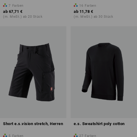
7
Farben
16
Farben
ab
67,71 €
ab
11,78 €
(m. MwSt.) ab 20 Stück
(m. MwSt.) ab 30 Stück
Short e.s.vision stretch, Herren
e.s. Sweatshirt poly cotton
5
Farben
27
Farben