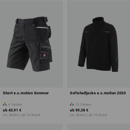
Short e.s.motion Sommer
Softshelljacke e.s.motion 2020
4
Farben
15
Farben
ab
43,91 €
ab
59,38 €
(m. MwSt.) ab 10 Stück
(m. MwSt.) ab 10 Stück