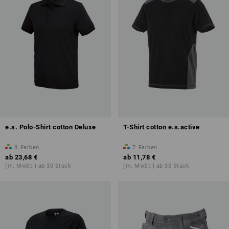
e.s. Polo-Shirt cotton Deluxe
T-Shirt cotton e.s.active
8
Farben
7
Farben
ab
23,68 €
ab
11,78 €
(m. MwSt.) ab 30 Stück
(m. MwSt.) ab 30 Stück