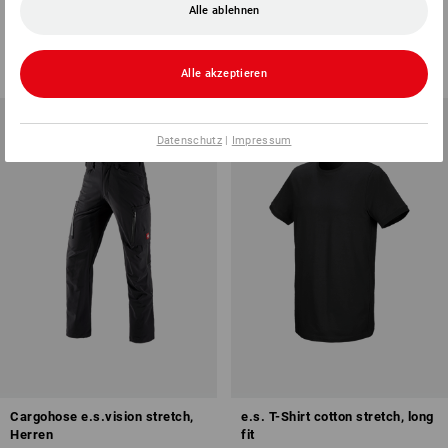
Alle ablehnen
17
Farben
9
Farben
ab
11,78 €
ab
36,77 €
(m. MwSt.) ab 30 Stück
(m. MwSt.) ab 20 Stück
Alle akzeptieren
Datenschutz
|
Impressum
Cargohose e.s.vision stretch,
e.s. T-Shirt cotton stretch, long
Herren
fit