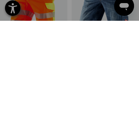
Warnschutz Short e.s.motion
e.s. Worker-Jeans-Short
2020
2
Farben
4
Farben
ab
57,00 €
ab
45,10 €
(m. MwSt.) ab 20 Stück
(m. MwSt.) ab 10 Stück