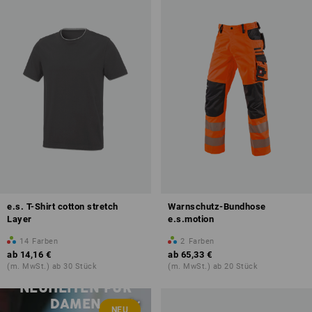
e.s. T-Shirt cotton stretch
Warnschutz-Bundhose
Layer
e.s.motion
14
Farben
2
Farben
ab
14,16 €
ab
65,33 €
(m. MwSt.) ab 30 Stück
(m. MwSt.) ab 20 Stück
NEUHEITEN FÜR
DAMEN
NEU