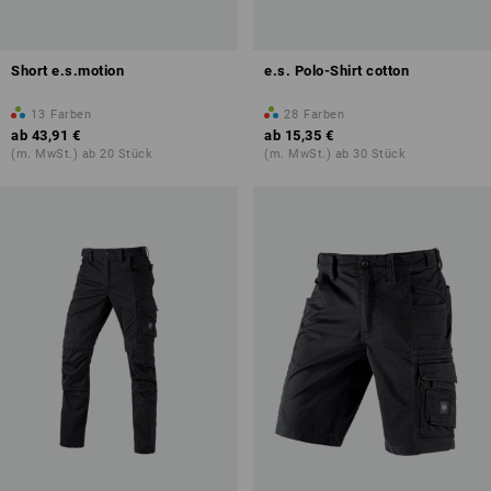
Short e.s.motion
e.s. Polo-Shirt cotton
13
Farben
28
Farben
ab
43,91 €
ab
15,35 €
(m. MwSt.) ab 20 Stück
(m. MwSt.) ab 30 Stück