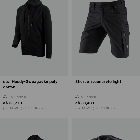
e.s. Hoody-Sweatjacke poly
Short e.s.concrete light
cotton
15
Farben
5
Farben
ab
36,77 €
ab
53,43 €
(m. MwSt.) ab 30 Stück
(m. MwSt.) ab 10 Stück