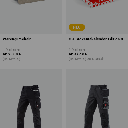
NEU
Warengutschein
e.s. Adventskalender Edition 8
4
Varianten
1
Variante
ab
25,00 €
ab
47,48 €
(m. MwSt.)
(m. MwSt.) ab 6 Stück