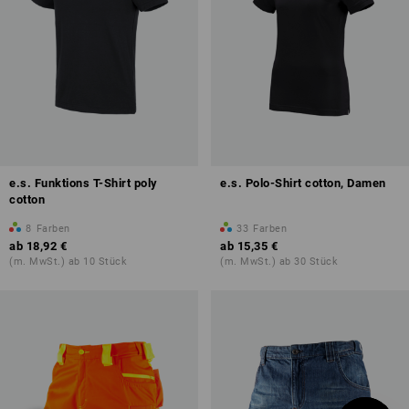
e.s. Funktions T-Shirt poly
e.s. Polo-Shirt cotton, Damen
cotton
8
Farben
33
Farben
ab
18,92 €
ab
15,35 €
(m. MwSt.) ab 10 Stück
(m. MwSt.) ab 30 Stück