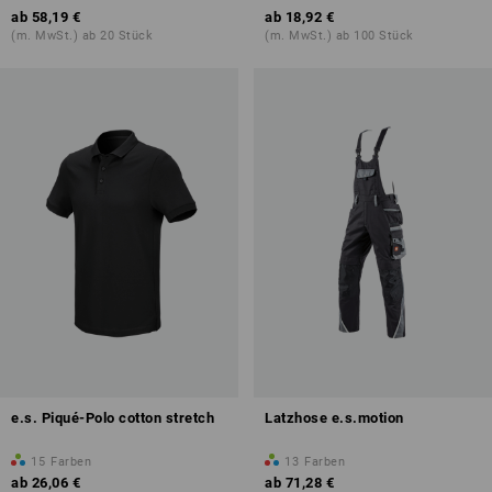
ab
58,19 €
ab
18,92 €
(m. MwSt.) ab 20 Stück
(m. MwSt.) ab 100 Stück
e.s. Piqué-Polo cotton stretch
Latzhose e.s.motion
15
Farben
13
Farben
ab
26,06 €
ab
71,28 €