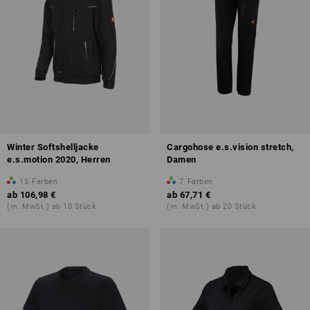
Winter Softshelljacke
Cargohose e.s.vision stretch,
e.s.motion 2020, Herren
Damen
15
Farben
7
Farben
ab
106,98 €
ab
67,71 €
(m. MwSt.) ab 10 Stück
(m. MwSt.) ab 20 Stück