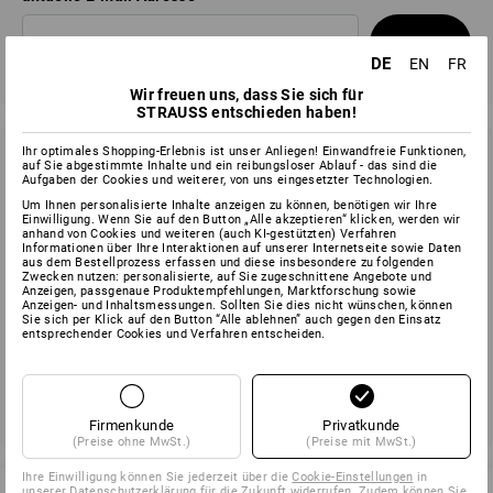
Absenden
DE
EN
FR
Wir freuen uns, dass Sie sich für
STRAUSS entschieden haben!
Ihr optimales Shopping-Erlebnis ist unser Anliegen! Einwandfreie Funktionen,
Newsletter abbestellen
auf Sie abgestimmte Inhalte und ein reibungsloser Ablauf - das sind die
Aufgaben der Cookies und weiterer, von uns eingesetzter Technologien.
Sie möchten den Strauss Newsletter künftig nicht mehr
Um Ihnen personalisierte Inhalte anzeigen zu können, benötigen wir Ihre
Einwilligung. Wenn Sie auf den Button „Alle akzeptieren“ klicken, werden wir
erhalten? Nutzen Sie bitte den Abmelde-Link im unteren Bereich
anhand von Cookies und weiteren (auch KI-gestützten) Verfahren
eines erhaltenen Newsletters, um sich abzumelden.
Informationen über Ihre Interaktionen auf unserer Internetseite sowie Daten
aus dem Bestellprozess erfassen und diese insbesondere zu folgenden
Zwecken nutzen: personalisierte, auf Sie zugeschnittene Angebote und
Anzeigen, passgenaue Produktempfehlungen, Marktforschung sowie
Anzeigen- und Inhaltsmessungen. Sollten Sie dies nicht wünschen, können
Sie sich per Klick auf den Button “Alle ablehnen” auch gegen den Einsatz
entsprechender Cookies und Verfahren entscheiden.
Firmenkunde
Privatkunde
(Preise ohne MwSt.)
(Preise mit MwSt.)
Ihre Einwilligung können Sie jederzeit über die
Cookie-Einstellungen
in
unserer Datenschutzerklärung für die Zukunft widerrufen. Zudem können Sie