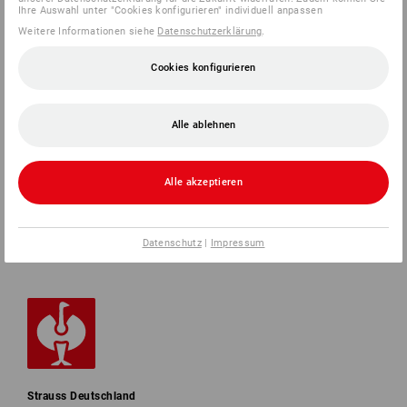
Ihre Auswahl unter "Cookies konfigurieren" individuell anpassen
Weitere Informationen siehe
Datenschutzerklärung
.
SERVICE 0 60 50 / 97 10 12
Cookies konfigurieren
SERVICE
Alle ablehnen
UNTERNEHMEN
Alle akzeptieren
INFORMATIONEN
ZAHLARTEN
Datenschutz
|
Impressum
Strauss Deutschland