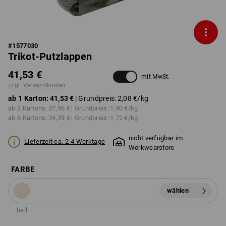
#
1577030
Trikot-Putzlappen
41,53 €
mit MwSt.
zzgl. Versandkosten
ab 1 Karton:
41,53 €
| Grundpreis:
2,08 €
/kg
ab 3 Kartons:
37,96 €
| Grundpreis:
1,90 €
/kg
ab 6 Kartons:
34,39 €
| Grundpreis:
1,72 €
/kg
nicht verfügbar im
Lieferzeit ca. 2-4 Werktage
Workwearstore
FARBE
wählen
hell