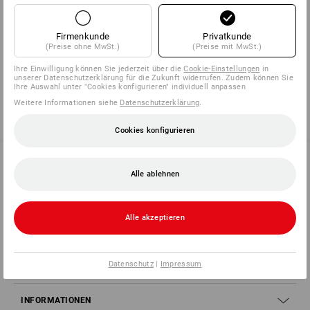
Herstellerinformation:
MTS Euro Products B.V | Heldringstraat
4 a ZW | NL 3144 CG Maassluis | info@europroducts.nl
Firmenkunde
Privatkunde
(Preise ohne MwSt.)
(Preise mit MwSt.)
Ihre Einwilligung können Sie jederzeit über die
Cookie-Einstellungen
in
unserer Datenschutzerklärung für die Zukunft widerrufen. Zudem können Sie
Ihre Auswahl unter "Cookies konfigurieren" individuell anpassen
Weitere Informationen siehe
Datenschutzerklärung
.
Cookies konfigurieren
Alle ablehnen
SERVICE 0 60 50 / 97 10 12
Alle akzeptieren
SERVICE
Datenschutz
|
Impressum
UNTERNEHMEN
INFORMATIONEN