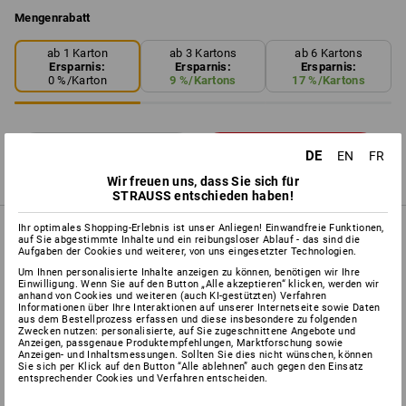
Mengenrabatt
ab 1 Karton
ab 3 Kartons
ab 6 Kartons
Ersparnis:
Ersparnis:
Ersparnis:
0
%/
Karton
9
%/
Kartons
17
%/
Kartons
DE
EN
FR
Karton
Wir freuen uns, dass Sie sich für
STRAUSS entschieden haben!
Ihr optimales Shopping-Erlebnis ist unser Anliegen! Einwandfreie Funktionen,
PRODUKTINFO
auf Sie abgestimmte Inhalte und ein reibungsloser Ablauf - das sind die
Aufgaben der Cookies und weiterer, von uns eingesetzter Technologien.
Um Ihnen personalisierte Inhalte anzeigen zu können, benötigen wir Ihre
Einwilligung. Wenn Sie auf den Button „Alle akzeptieren“ klicken, werden wir
BESCHREIBUNG
anhand von Cookies und weiteren (auch KI-gestützten) Verfahren
Informationen über Ihre Interaktionen auf unserer Internetseite sowie Daten
aus dem Bestellprozess erfassen und diese insbesondere zu folgenden
Zwecken nutzen: personalisierte, auf Sie zugeschnittene Angebote und
Knopf-, haken und ösenfrei, desinfiziert.
Anzeigen, passgenaue Produktempfehlungen, Marktforschung sowie
Materialzusammensetzung je Lieferung unterschiedlich.
Anzeigen- und Inhaltsmessungen. Sollten Sie dies nicht wünschen, können
Sie sich per Klick auf den Button “Alle ablehnen” auch gegen den Einsatz
Im günstigen 20 kg-Karton.
entsprechender Cookies und Verfahren entscheiden.