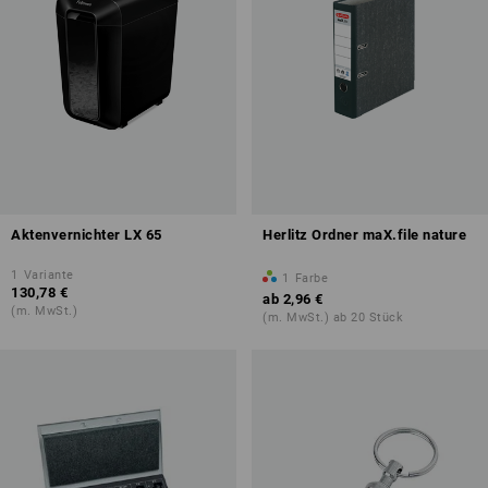
Aktenvernichter LX 65
Herlitz Ordner maX.file nature
1
Variante
1
Farbe
130,78 €
ab
2,96 €
(m. MwSt.)
(m. MwSt.) ab 20 Stück