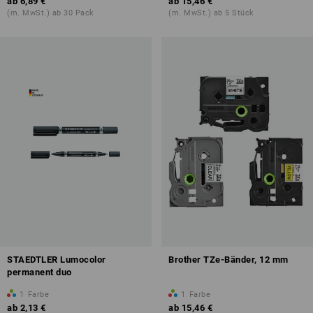
ab
6,89 €
ab
15,46 €
(m. MwSt.) ab 30 Pack
(m. MwSt.) ab 5 Stück
STAEDTLER Lumocolor
Brother TZe-Bänder, 12 mm
permanent duo
1
Farbe
1
Farbe
ab
2,13 €
ab
15,46 €