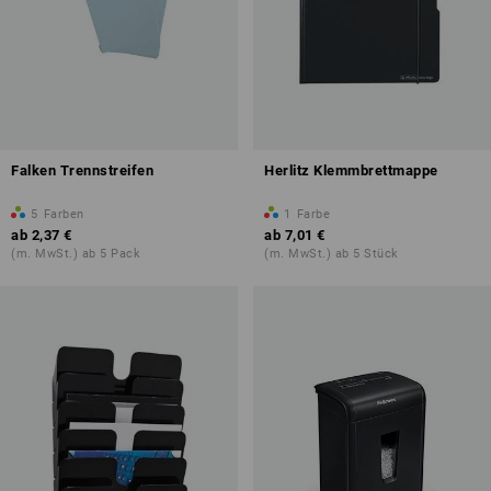
Falken Trennstreifen
Herlitz Klemmbrettmappe
5
Farben
1
Farbe
ab
2,37 €
ab
7,01 €
(m. MwSt.) ab 5 Pack
(m. MwSt.) ab 5 Stück