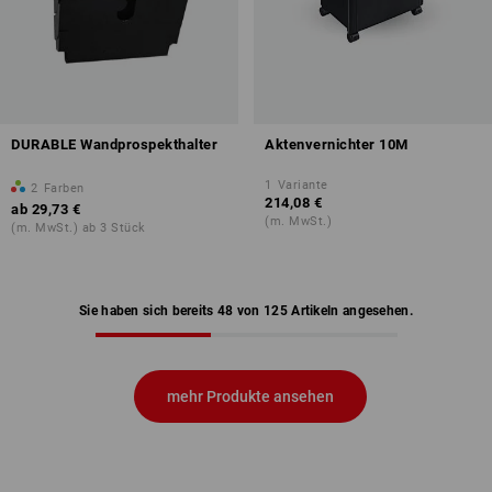
DURABLE Wandprospekthalter
Aktenvernichter 10M
1
Variante
2
Farben
214,08 €
ab
29,73 €
(m. MwSt.)
(m. MwSt.) ab 3 Stück
Sie haben sich bereits 48 von 125 Artikeln angesehen.
mehr Produkte ansehen