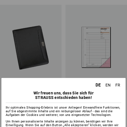
DE
EN
FR
Wir freuen uns, dass Sie sich für
Schreibmappe
Sigel Formularbücher
STRAUSS entschieden haben!
Lieferschein
Ihr optimales Shopping-Erlebnis ist unser Anliegen! Einwandfreie Funktionen,
1
Variante
3
Varianten
auf Sie abgestimmte Inhalte und ein reibungsloser Ablauf - das sind die
ab
15,46 €
ab
4,03 €
Aufgaben der Cookies und weiterer, von uns eingesetzter Technologien.
(m. MwSt.) ab 3 Stück
(m. MwSt.) ab 5 Stück
Um Ihnen personalisierte Inhalte anzeigen zu können, benötigen wir Ihre
Einwilligung. Wenn Sie auf den Button „Alle akzeptieren“ klicken, werden wir