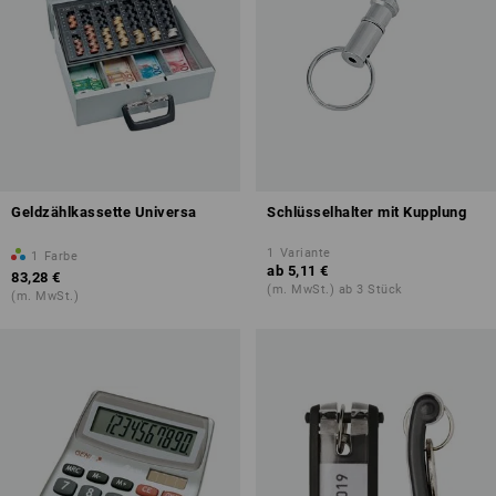
Geldzählkassette Universa
Schlüsselhalter mit Kupplung
1
Variante
1
Farbe
ab
5,11 €
83,28 €
(m. MwSt.) ab 3 Stück
(m. MwSt.)