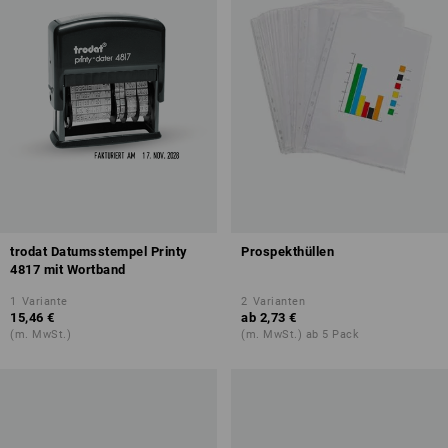
trodat Datumsstempel Printy
Prospekthüllen
4817 mit Wortband
1
Variante
2
Varianten
15,46 €
ab
2,73 €
(m. MwSt.)
(m. MwSt.) ab 5 Pack