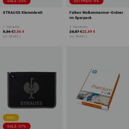
SALE -33%
SETPREIS -9%
STRAUSS Klemmbrett
Falken Wolkenmarmor-Ordner
im Sparpack
1
Variante
2
Varianten
5,36 €
3,56 €
24,87 €
22,49 €
(m. MwSt.)
(m. MwSt.)
NEU
SALE -31%