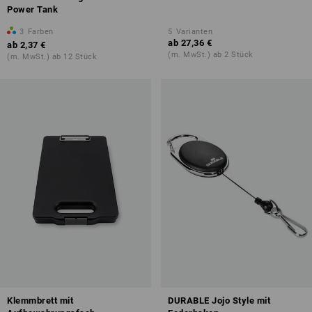
Power Tank
3
Farben
5
Varianten
ab
27,36 €
ab
2,37 €
(m. MwSt.) ab 2 Stück
(m. MwSt.) ab 12 Stück
Klemmbrett mit
DURABLE Jojo Style mit