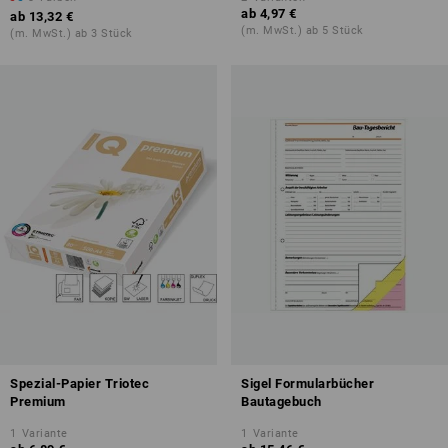
ab
4,97 €
ab
13,32 €
(m. MwSt.) ab 5 Stück
(m. MwSt.) ab 3 Stück
Spezial-Papier Triotec
Sigel Formularbücher
Premium
Bautagebuch
1
Variante
1
Variante