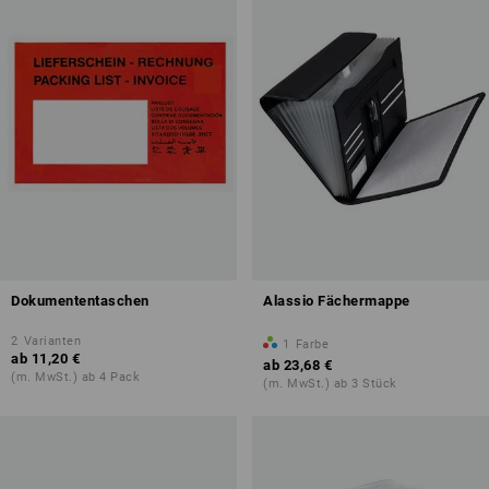
Dokumententaschen
Alassio Fächermappe
2
Varianten
1
Farbe
ab
11,20 €
ab
23,68 €
(m. MwSt.) ab 4 Pack
(m. MwSt.) ab 3 Stück