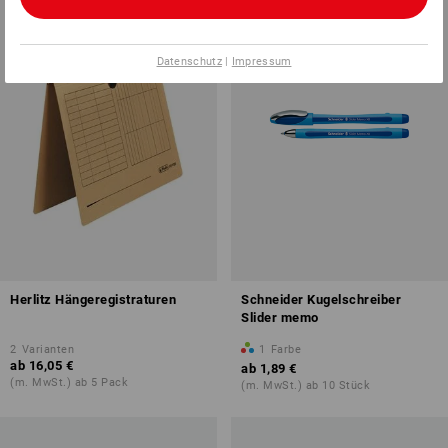
Datenschutz
|
Impressum
Herlitz Hängeregistraturen
Schneider Kugelschreiber
Slider memo
2
Varianten
1
Farbe
ab
16,05 €
ab
1,89 €
(m. MwSt.) ab 5 Pack
(m. MwSt.) ab 10 Stück