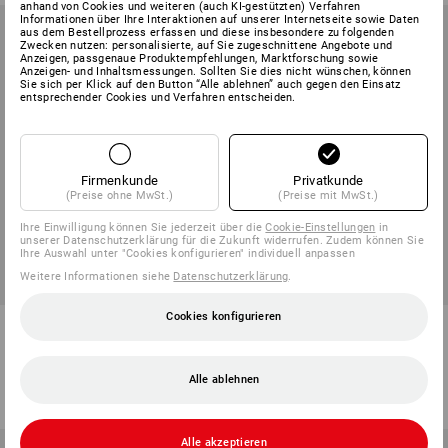
anhand von Cookies und weiteren (auch KI-gestützten) Verfahren
Informationen über Ihre Interaktionen auf unserer Internetseite sowie Daten
aus dem Bestellprozess erfassen und diese insbesondere zu folgenden
Zwecken nutzen: personalisierte, auf Sie zugeschnittene Angebote und
Anzeigen, passgenaue Produktempfehlungen, Marktforschung sowie
Anzeigen- und Inhaltsmessungen. Sollten Sie dies nicht wünschen, können
Sie sich per Klick auf den Button “Alle ablehnen” auch gegen den Einsatz
entsprechender Cookies und Verfahren entscheiden.
Firmenkunde
Privatkunde
(Preise ohne MwSt.)
(Preise mit MwSt.)
Ihre Einwilligung können Sie jederzeit über die
Cookie-Einstellungen
in
unserer Datenschutzerklärung für die Zukunft widerrufen. Zudem können Sie
Ihre Auswahl unter "Cookies konfigurieren" individuell anpassen
Weitere Informationen siehe
Datenschutzerklärung
.
Cookies konfigurieren
Falken Recycling-Ordner
Sichthüllen
2
Varianten
1
Farbe
ab
2,25 €
Alle ablehnen
ab
6,41 €
(m. MwSt.) ab 100 Stück
(m. MwSt.) ab 5 Pack
Alle akzeptieren