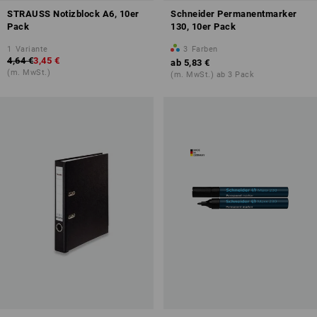
STRAUSS Notizblock A6, 10er
Schneider Permanentmarker
Pack
130, 10er Pack
1
Variante
3
Farben
4,64 €
3,45 €
ab
5,83 €
(m. MwSt.)
(m. MwSt.) ab 3 Pack