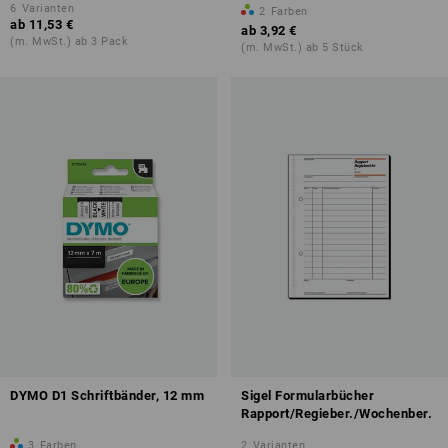
6
Varianten
2
Farben
ab
11,53 €
ab
3,92 €
(m. MwSt.) ab 3 Pack
(m. MwSt.) ab 5 Stück
DYMO D1 Schriftbänder, 12 mm
Sigel Formularbücher
Rapport/Regieber./Wochenber.
3
Farben
2
Varianten