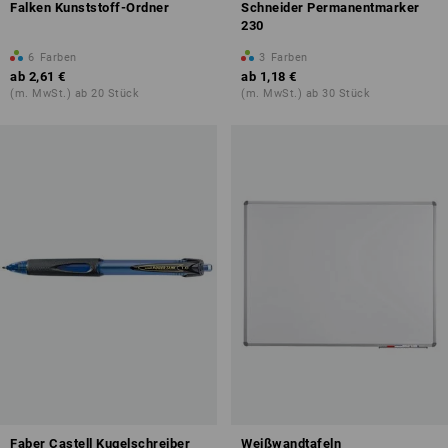
Falken Kunststoff-Ordner
Schneider Permanentmarker
230
6
Farben
3
Farben
ab
2,61 €
ab
1,18 €
(m. MwSt.) ab 20 Stück
(m. MwSt.) ab 30 Stück
Faber Castell Kugelschreiber
Weißwandtafeln