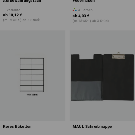
Aufbewahrungsfach
Federhaken
1
Variante
4
Farben
ab
10,12 €
ab
4,03 €
(m. MwSt.) ab 5 Stück
(m. MwSt.) ab 3 Stück
Kores Etiketten
MAUL Schreibmappe