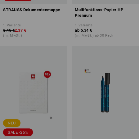
STRAUSS Dokumentenmappe
Multifunktions-Papier HP
Premium
1
Variante
1
Variante
3,45 €
2,37 €
ab
5,34 €
(m. MwSt.)
(m. MwSt.) ab 30 Pack
NEU
SALE -25%