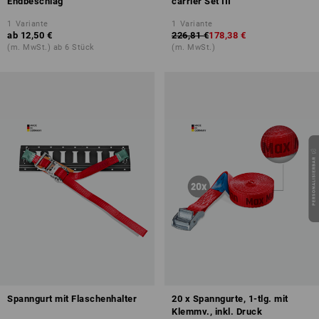
Endbeschlag
carrier Set III
1
Variante
1
Variante
ab
12,50 €
226,81 €
178,38 €
(m. MwSt.) ab 6 Stück
(m. MwSt.)
Spanngurt mit Flaschenhalter
20 x Spanngurte, 1-tlg. mit
Klemmv., inkl. Druck