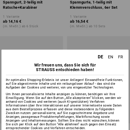
Spanngurt, 2-teilig mit
Spanngurte, 1-teilig mit
Ratsche+Karabiner
Klemmverschluss, 6er Set
1
Variante
1
Variante
ab
14,16 €
ab
16,54 €
(m. MwSt.) ab 6 Stück
(m. MwSt.) ab 10 Sets
DE
EN
FR
Wir freuen uns, dass Sie sich für
STRAUSS entschieden haben!
Ihr optimales Shopping-Erlebnis ist unser Anliegen! Einwandfreie Funktionen,
auf Sie abgestimmte Inhalte und ein reibungsloser Ablauf - das sind die
Aufgaben der Cookies und weiterer, von uns eingesetzter Technologien.
Um Ihnen personalisierte Inhalte anzeigen zu können, benötigen wir Ihre
Einwilligung. Wenn Sie auf den Button „Alle akzeptieren“ klicken, werden wir
anhand von Cookies und weiteren (auch KI-gestützten) Verfahren
Informationen über Ihre Interaktionen auf unserer Internetseite sowie Daten
aus dem Bestellprozess erfassen und diese insbesondere zu folgenden
Zwecken nutzen: personalisierte, auf Sie zugeschnittene Angebote und
SETPREIS -35%
Anzeigen, passgenaue Produktempfehlungen, Marktforschung sowie
Anzeigen- und Inhaltsmessungen. Sollten Sie dies nicht wünschen, können
Sie sich per Klick auf den Button “Alle ablehnen” auch gegen den Einsatz
entsprechender Cookies und Verfahren entscheiden.
Spanngurte, 1-teilig mit
Profi-Ladungssicherungs-Set