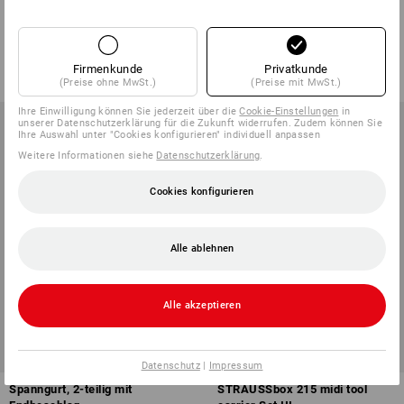
Ratsche/6er Set
1
Variante
1
Variante
ab
18,92 €
185,28 €
118,88 €
Firmenkunde
Privatkunde
(m. MwSt.) ab 10 Sets
(m. MwSt.)
(Preise ohne MwSt.)
(Preise mit MwSt.)
Ihre Einwilligung können Sie jederzeit über die
Cookie-Einstellungen
in
unserer Datenschutzerklärung für die Zukunft widerrufen. Zudem können Sie
Ihre Auswahl unter "Cookies konfigurieren" individuell anpassen
Weitere Informationen siehe
Datenschutzerklärung
.
Cookies konfigurieren
Alle ablehnen
Alle akzeptieren
SETPREIS -21%
Datenschutz
|
Impressum
Spanngurt, 2-teilig mit
STRAUSSbox 215 midi tool