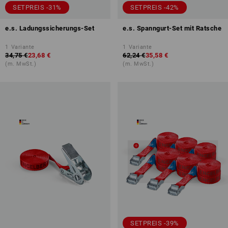
SETPREIS -31%
SETPREIS -42%
e.s. Ladungssicherungs-Set
e.s. Spanngurt-Set mit Ratsche
1
Variante
1
Variante
34,75 €
23,68 €
62,24 €
35,58 €
(m. MwSt.)
(m. MwSt.)
SETPREIS -39%