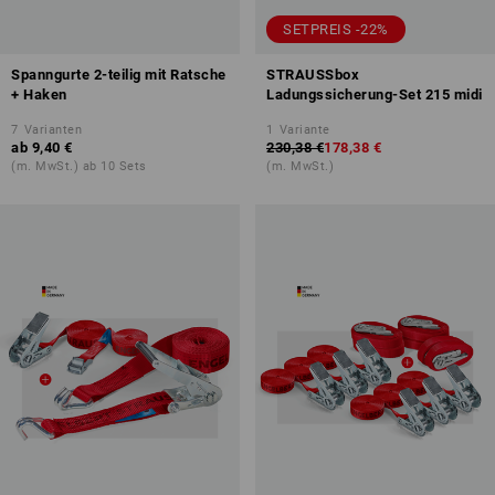
SETPREIS -22%
Spanngurte 2-teilig mit Ratsche
STRAUSSbox
+ Haken
Ladungssicherung-Set 215 midi
7
Varianten
1
Variante
ab
9,40 €
230,38 €
178,38 €
(m. MwSt.) ab 10 Sets
(m. MwSt.)